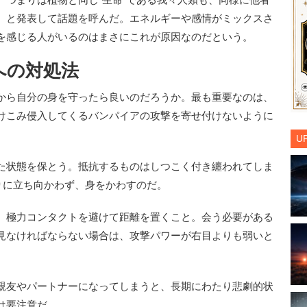
、と発表して話題を呼んだ。エネルギーや感情がミックスさ
を感じる人がいるのはまさにこれが原因なのだという。
への対処法
から自分の身を守ったら良いのだろうか。最も重要なのは、
けこみ侵入してくるバンパイアの攻撃を寄せ付けないように
U
た状態を保とう。抵抗するものはしつこく付き纏われてしま
りに立ち向かわず、身をかわすのだ。
、極力コンタクトを避けて距離を置くこと。会う必要がある
見なければならない場合は、攻撃パワーが右目よりも弱いと
親友やパートナーになってしまうと、長期にわたり悲劇的状
は要注意だ。