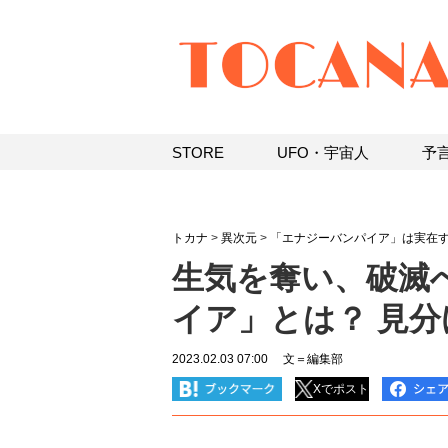
STORE
UFO・宇宙人
予
トカナ
>
異次元
>
「エナジーバンパイア」は実在す
生気を奪い、破滅
イア」とは？ 見
2023.02.03 07:00
文＝編集部
Xでポスト