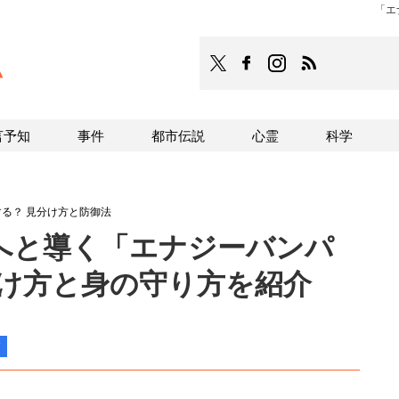
「エ
TOCANA
TOCANAのFacebookはこち
TOCANAのinstagra
TOCANAのRS
言予知
事件
都市伝説
心霊
科学
る？ 見分け方と防御法
へと導く「エナジーバンパ
分け方と身の守り方を紹介