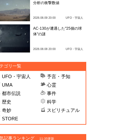
分析の衝撃数値
2026.08.09 20:00
UFO・宇宙人
AC-130が遭遇した"25個の球
体"の謎
2026.08.08 20:00
UFO・宇宙人
テゴリ一覧
UFO・宇宙人
予言・予知
UMA
心霊
都市伝説
事件
歴史
科学
奇妙
スピリチュアル
STORE
気記事ランキング
11:35更新