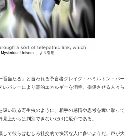
「
Mysterious Universe
」より引用
一番当たる」と言われる予言者クレイグ・ハミルトン・パー
テレパシーにより霊的エネルギーを消耗、損傷させる人々ら
を吸い取る寄生虫のように、相手の感情や思考を奪い取って
外見上からは判別できないだけに厄介である。
概して彼らはむしろ社交的で快活な人に多いようだ。声が大