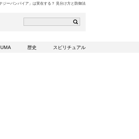
ナジーバンパイア」は実在する？ 見分け方と防御法
ら
mはこちら
Sはこちら
UMA
歴史
スピリチュアル