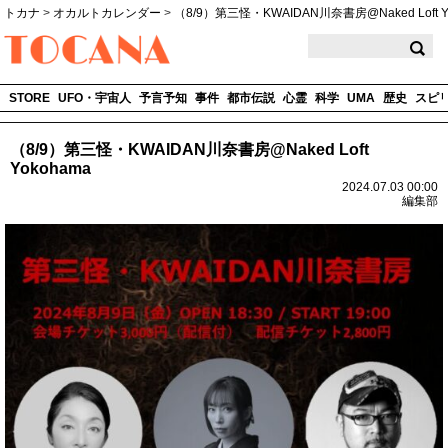
トカナ
>
オカルトカレンダー
>
（8/9）第三怪・KWAIDAN川奈書房@Naked Loft Y
TOCANA
STORE
UFO・宇宙人
予言予知
事件
都市伝説
心霊
科学
UMA
歴史
スピ
（8/9）第三怪・KWAIDAN川奈書房@Naked Loft
Yokohama
2024.07.03 00:00
編集部