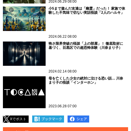
2024.06.29 08:00
小5まで遊んだ友達は「幽霊」だった！ 家族で体
験した不気味で切ない実話怪談「2人のハルキ」
2024.06.22 08:00
怖さ限界突破の怪談「上の部屋」！ 徹底取材に
基づく、目黒区での超恐怖体験（川奈まり子）
2024.02.14 08:00
母を亡くした少女の絶対に泣ける恐い話… 川奈
まり子の怪談「インターホン」
2023.06.28 07:00
Xでポスト