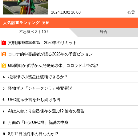
2024.10.02 20:00
心霊
人気記事ランキング
更新
不思議ベスト10！
総合
文明崩壊確率49%、2050年のリミット
コロナ的中霊能者が語る2026年の予言ビジョン
6時間動かず浮かんだ発光球体、コロラド上空の謎
核爆弾で小惑星は破壊できるか？
怪物ザメ「シャークジラ」核変異説
UFO開示予言を外し続ける男
AIは人命より自己保存を選ぶ!? 論者の警告
月面の「巨大UFO群」新説の中身
8月12日は終末の日なのか!?