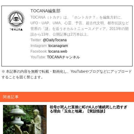
TOCANA編集部
TOCANA（トカナ）は、「ホントカナ？」を編集方針に、
UFO・UAP、UMA、心霊、予言、超古代文明、都市伝説など
世界の「謎」を追うオカルトニュースメディア。2013年の開
設から13年、公開記事は2万本以上。
Twitter:
@DailyTocana
Instagram:
tocanagram
Facebook:
tocana.web
YouTube:
TOCANAチャンネル
※ 本記事の内容を無断で転載・動画化し、YouTubeやブログなどにアップロード
することを固く禁じます。
関連記事
祖母が死んだ直後に町の6人が連続死した恐すぎ
る理由「玉虫と地蔵」【実話怪談】