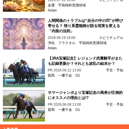
金運
宇宙純粋意識領域
Aslan
人間関係のトラブルは“自分の中の凹”が呼び
寄せる？ 悟り系霊能師が語る現実を変える
「内面の法則」
2026.06.19 18:00
スピリチュアル
浄化
フラクタル
宇宙純粋意識領域
Aslan
【JRA宝塚記念】レジェンド武豊騎手がまた
も記録更新か？それとも波乱の結末か？
PR
2026.06.12 13:00
予言・予知
競馬
一攫千金
G1
サマージャンボより宝塚記念の馬券が圧倒的
にオススメの理由とは!?
PR
2026.06.08 13:00
予言・予知
競馬
一攫千金
G1