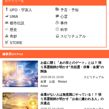
カテゴリ一覧
UFO・宇宙人
予言・予知
UMA
心霊
都市伝説
事件
歴史
科学
奇妙
スピリチュアル
STORE
編集部pickup
お盆に開く「あの世とのゲート」とは？ 悟
り系霊能師が明かす“先祖霊・供養・金運”の
関係
2026.08.01 18:00
スピリチュアル
金運
お盆
Maaya
Aslan
金運がない人は無意識にやっている！？ 悟
り系霊能師が明かす「お金に嫌われる人」の
共通点
2026.07.10 18:00
スピリチュアル