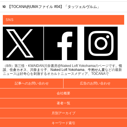
【TOCANA的UMAファイル #04】「タッツェルヴルム」
SNS
（8/9）第三怪・KWAIDAN川奈書房@Naked Loft Yokohamaのページです。
怪
談
、
住倉カオス
、
川奈まり子
、
Naked Loft Yokohama
、
牛抱せん夏
などの最新
ニュースは好奇心を刺激するオカルトニュースメディア、TOCANAで
記事へのお問い合わせ
広告のお問い合わせ
会社概要
著者一覧
月別アーカイブ
キーワード索引