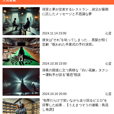
人気連載
現実と夢が交差するレストラン…叔父が最期
に託したメッセージと不思議な夢
2024.11.14 23:00
心霊
彼女は“それ”を叱ってしまった… 黒髪が招く
悲劇『呪われた卒業式の予行演習』
2024.10.30 23:00
心霊
深夜の国道に立つ異様な『白い花嫁』タクシ
ー運転手が語る“最恐”怪談
2024.10.16 20:00
心霊
“包帯だらけで笑いながら走り回るピエロ”を
目撃した結果…【うえまつそうの連載：島流
し奇譚】