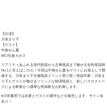
【出演】
川奈まり子
【ゲスト】
牛抱せん夏
MC/住倉カオス
リアリティあふれる現代怪談から古典怪談まで魅せる女性怪談師
No.1と言えばこの人！今回は牛抱せん夏をゲストにお迎えして開
催する、川奈まり子主催怪談イベント第三怪！怪談作家・川奈ま
り子とゲストが魅せるソリッドな独演怪談と、妖しいクロストー
クによる斬新かつ濃厚な怪体験をお約束します。
♦川奈書房では自著とゲストの著作などを販売します。サイン会
あり！