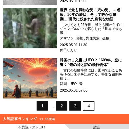
2025.05.01 16:00
世界で最も孤独な男「穴の男」 – 虐
殺、30年の潜伏、そして静かな最
期… 現代に残された痛切な物語
少なくとも26年間、誰とも関わらずに
ジャングルの中で暮らした「世界で最も
孤...
アマゾン
部族
先住民族
孤独
2025.05.01 11:30
仲田しんじ
韓国の古文書にUFO？ 1609年、空に
響く“鐘の音と謎の飛行物体”
古代の朝鮮半島には、国内で起こるあ
らゆる出来事を記録する、特別な役割を
担う...
韓国
UFO
音
2025.05.01 07:00
1
2
3
4
人気記事ランキング
11:35更新
不思議ベスト10！
総合