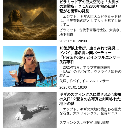
ピラミッド下の巨大空間は「大洪水
の避難所」？ 1万2800年前の伝説と
繋がる衝撃の発見
エジプト、ギザの巨大なピラミッド群
は、世界有数の謎として人々を魅了し続
けて...
ピラミッド
古代宇宙飛行士説
大洪水
地下都市
2025.05.01 20:00
10箇所以上骨折、血まみれで発見…
ドバイ、悪名高い闇パーティー
「Porta Potty」とインフルエンサー
失踪事件
2025年3月、アラブ首長国連邦
（UAE）のドバイで、ウクライナ出身の
若き...
失踪
ドバイ
インフルエンサー
2025.05.01 18:00
ギザのスフィンクスに隠された“未知
の入口”？驚きの古写真と封印された
地下の謎
エジプト、ギザの大地に横たわる巨大
な石像、大スフィンクス。全長73.5メ
ー...
スフィンクス
地下室
隠し部屋