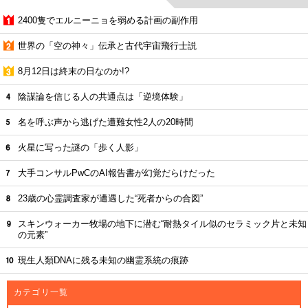
2400隻でエルニーニョを弱める計画の副作用
世界の「空の神々」伝承と古代宇宙飛行士説
8月12日は終末の日なのか!?
陰謀論を信じる人の共通点は「逆境体験」
名を呼ぶ声から逃げた遭難女性2人の20時間
火星に写った謎の「歩く人影」
大手コンサルPwCのAI報告書が幻覚だらけだった
23歳の心霊調査家が遭遇した“死者からの合図”
スキンウォーカー牧場の地下に潜む“耐熱タイル似のセラミック片と未知
の元素”
現生人類DNAに残る未知の幽霊系統の痕跡
カテゴリ一覧