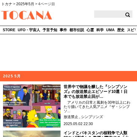
トカナ
>
2025年5月
>
4ページ目
TOCANA
STORE
UFO・宇宙人
予言予知
事件
都市伝説
心霊
科学
UMA
歴史
スピ
2025 5月
世界中で物議を醸した『シンプソン
ズ』の放送禁止エピソード10選！日
本でも放送禁止回が…
アメリカの日常と風刺を30年以上にわ
たり描いてきた人気アニメ『ザ・シンプ
ソ...
放送禁止
シンプソンズ
2025.05.02 22:30
インドとパキスタンの核戦争で人類