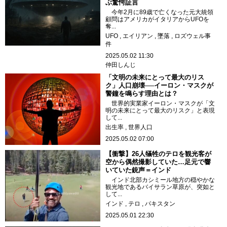
ぶ驚愕証言
今年2月に89歳で亡くなった元大統領
顧問はアメリカがイタリアからUFOを
奪...
UFO
エイリアン
墜落
ロズウェル事
件
2025.05.02 11:30
仲田しんじ
「文明の未来にとって最大のリス
ク」人口崩壊──イーロン・マスクが
警鐘を鳴らす理由とは？
世界的実業家イーロン・マスクが「文
明の未来にとって最大のリスク」と表現
して...
出生率
世界人口
2025.05.02 07:00
【衝撃】26人犠牲のテロを観光客が
空から偶然撮影していた…足元で響
いていた銃声＝インド
インド北部カシミール地方の穏やかな
観光地であるバイサラン草原が、突如と
して...
インド
テロ
パキスタン
2025.05.01 22:30