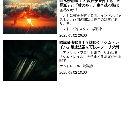
99％が消滅！？ 教授が警告する「火
災嵐」と「核の冬」、生き残る術は
あるのか？
ともに核を保有する国、インドとパキ
スタン。両国の間には長年の対立があ
り、緊...
インド
パキスタン
核戦争
2025.05.02 20:00
陰謀論者歓喜！？謎めく「ケムトレ
イル」禁止法案を可決＝フロリダ州
アメリカ・フロリダ州で、いわゆる
「ケムトレイル」を禁止する法案が州上
院で可...
ケムトレイル
陰謀論
2025.05.02 18:00