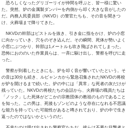
恐ろしくなったグリゴーリイが仲間を呼ぶと、皆一様に驚い
た。突然、炉の金属製ダンパーを内側から叩く大きな音がしたの
だ。内務人民委員部（NKVD）の警官たちも、その音を聞きつ
け、火葬場まで降りてきた。
NKVDの幹部はピストルを抜き、引き金に指をかけ、炉の小窓
に向かっていき、穴をのぞき込んだ。その瞬間、死体が勢いよく
小窓にぶつかり、幹部は1メートルも吹き飛ばされてしまった。
恐怖におののいた作業員らは、一斉に駆け出し、警察を呼びに走
った。
警察が到着したときにも、炉を叩く音が響いていたという。そ
の音は30分も続き、ルビャンカから緊急召集されたNKVDの将校
が炉を開けるまで続いた。炉の中には「異常」な死者の灰だけが
残っていた。NKVDの将校たちの会話から、火葬場の職員たちは
「ノック」した死体がどこかの宗教団体の教祖のものであること
を知った。この男は、死後もゾンビのような存在になれる不思議
な能力を持っていた可能性があると噂されており、炉の中で生き
返ったのではないかというのだ。
不幸なのは呼び出された警察官たちだ。彼らは不要な目撃者と