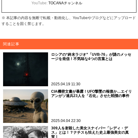
YouTube:
TOCANAチャンネル
※ 本記事の内容を無断で転載・動画化し、YouTubeやブログなどにアップロード
することを固く禁じます。
関連記事
ロシアの“終末ラジオ”「UVB-76」が謎のメッセ
ージを発信！不気味な4つの言葉とは
2025.04.19 11:30
CIA機密文書が暴露！UFO撃墜の報復か…エイリ
アンがソ連兵23人を「石化」させた戦慄の事件
2025.04.04 22:30
309人を射殺した美女スナイパー「レディ・デ
ス」とは！？ナチスも怯えた史上最強美女の真
実！