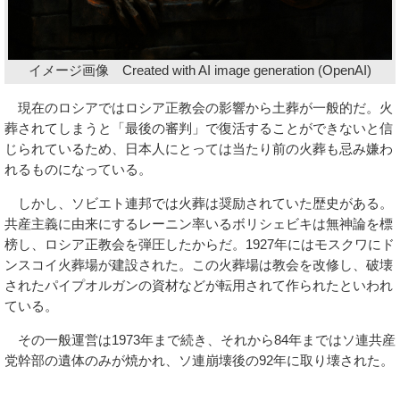
イメージ画像 Created with AI image generation (OpenAI)
現在のロシアではロシア正教会の影響から土葬が一般的だ。火
葬されてしまうと「最後の審判」で復活することができないと信
じられているため、日本人にとっては当たり前の火葬も忌み嫌わ
れるものになっている。
しかし、ソビエト連邦では火葬は奨励されていた歴史がある。
共産主義に由来にするレーニン率いるボリシェビキは無神論を標
榜し、ロシア正教会を弾圧したからだ。1927年にはモスクワにド
ンスコイ火葬場が建設された。この火葬場は教会を改修し、破壊
されたパイプオルガンの資材などが転用されて作られたといわれ
ている。
その一般運営は1973年まで続き、それから84年まではソ連共産
党幹部の遺体のみが焼かれ、ソ連崩壊後の92年に取り壊された。