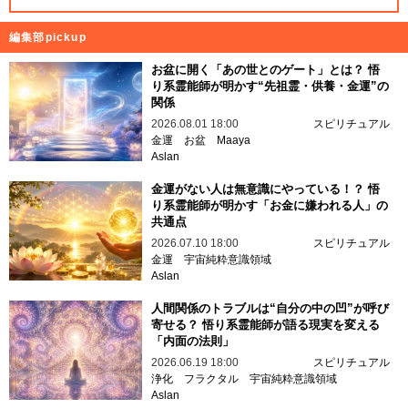
編集部pickup
お盆に開く「あの世とのゲート」とは？ 悟
り系霊能師が明かす“先祖霊・供養・金運”の
関係
2026.08.01 18:00
スピリチュアル
金運
お盆
Maaya
Aslan
金運がない人は無意識にやっている！？ 悟
り系霊能師が明かす「お金に嫌われる人」の
共通点
2026.07.10 18:00
スピリチュアル
金運
宇宙純粋意識領域
Aslan
人間関係のトラブルは“自分の中の凹”が呼び
寄せる？ 悟り系霊能師が語る現実を変える
「内面の法則」
2026.06.19 18:00
スピリチュアル
浄化
フラクタル
宇宙純粋意識領域
Aslan