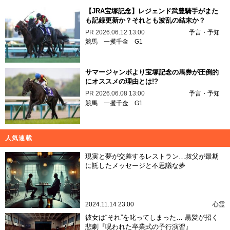
【JRA宝塚記念】レジェンド武豊騎手がまた
も記録更新か？それとも波乱の結末か？
PR
2026.06.12 13:00
予言・予知
競馬
一攫千金
G1
サマージャンボより宝塚記念の馬券が圧倒的
にオススメの理由とは!?
PR
2026.06.08 13:00
予言・予知
競馬
一攫千金
G1
人気連載
現実と夢が交差するレストラン…叔父が最期
に託したメッセージと不思議な夢
2024.11.14 23:00
心霊
彼女は“それ”を叱ってしまった… 黒髪が招く
悲劇『呪われた卒業式の予行演習』