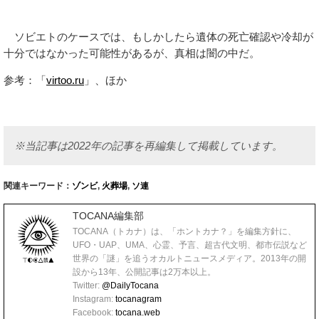
ソビエトのケースでは、もしかしたら遺体の死亡確認や冷却が
十分ではなかった可能性があるが、真相は闇の中だ。
参考：「
virtoo.ru
」、ほか
※当記事は2022年の記事を再編集して掲載しています。
関連キーワード：
ゾンビ
,
火葬場
,
ソ連
TOCANA編集部
TOCANA（トカナ）は、「ホントカナ？」を編集方針に、
UFO・UAP、UMA、心霊、予言、超古代文明、都市伝説など
世界の「謎」を追うオカルトニュースメディア。2013年の開
設から13年、公開記事は2万本以上。
Twitter:
@DailyTocana
Instagram:
tocanagram
Facebook:
tocana.web