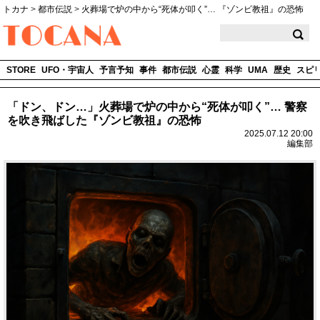
トカナ
>
都市伝説
>
火葬場で炉の中から“死体が叩く”… 『ゾンビ教祖』の恐怖
TOCANA
STORE
UFO・宇宙人
予言予知
事件
都市伝説
心霊
科学
UMA
歴史
スピ
「ドン、ドン…」火葬場で炉の中から“死体が叩く”… 警察
を吹き飛ばした『ゾンビ教祖』の恐怖
2025.07.12 20:00
編集部