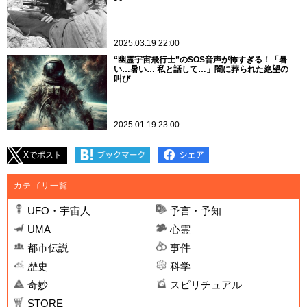
2025.03.19 22:00
“幽霊宇宙飛行士”のSOS音声が怖すぎる！「暑
い…暑い… 私と話して…」闇に葬られた絶望の
叫び
2025.01.19 23:00
Xでポスト
カテゴリ一覧
UFO・宇宙人
予言・予知
UMA
心霊
都市伝説
事件
歴史
科学
奇妙
スピリチュアル
STORE