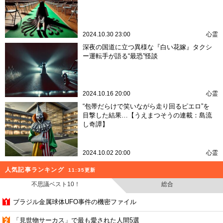
2024.10.30 23:00
心霊
深夜の国道に立つ異様な『白い花嫁』タクシ
ー運転手が語る“最恐”怪談
2024.10.16 20:00
心霊
“包帯だらけで笑いながら走り回るピエロ”を
目撃した結果…【うえまつそうの連載：島流
し奇譚】
2024.10.02 20:00
心霊
人気記事ランキング
11:35更新
不思議ベスト10！
総合
ブラジル金属球体UFO事件の機密ファイル
「見世物サーカス」で最も愛された人間5選