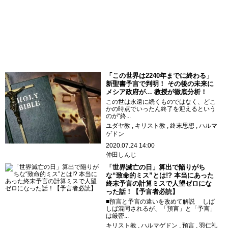
「この世界は2240年までに終わる」
新聖書予言で判明！ その後の未来に
メシア政府が… 教授が徹底分析！
この世は永遠に続くものではなく、どこ
かの時点でいったん終了を迎えるという
のが“終...
ユダヤ教
キリスト教
終末思想
ハルマ
ゲドン
2020.07.24 14:00
仲田しんじ
「世界滅亡の日」算出で陥りがち
な“致命的ミス”とは!? 本当にあった
終末予言の計算ミスで人望ゼロにな
った話！【予言者必読】
■預言と予言の違いを改めて解説 しば
しば混同されるが、「預言」と「予言」
は厳密...
キリスト教
ハルマゲドン
預言
羽仁礼