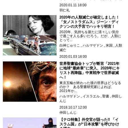
2020.01.11 18:00
羽仁礼
2020年の人類滅亡が確定しました！
「女ノストラダムス」ジーン・ディ
クソンの大予言でハッキリ明言！
2020年、気持ちを新たに清々しい気分
で過ごす人も多いだろう。だが、人類に
とって...
白神じゅりこ
ハルマゲドン
米国
人類
滅亡
2020.01.03 16:00
世界聖書協会トップが断言「2021年
に地球“最終章”に突入、2028年にキ
リスト再降臨」中東戦争で世界破滅
へ！
東京五輪が終わった後の世界はどうなる
のか？ ある聖書研究家によれば、
2021年か...
ハルマゲドン
イスラエル
聖書
仲田し
んじ
2018.10.17 12:00
仲田しんじ
【テロ特集】外交官が語った!! 「イ
スラム国」が“日本攻撃”を呼びかけ