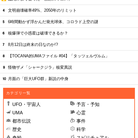
文明崩壊確率49%、2050年のリミット
6時間動かず浮かんだ発光球体、コロラド上空の謎
核爆弾で小惑星は破壊できるか？
8月12日は終末の日なのか!?
【TOCANA的UMAファイル #04】「タッツェルヴルム」
怪物ザメ「シャークジラ」核変異説
月面の「巨大UFO群」新説の中身
カテゴリ一覧
UFO・宇宙人
予言・予知
UMA
心霊
都市伝説
事件
歴史
科学
奇妙
スピリチュアル