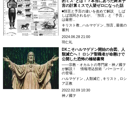
的ミス”とは！？本当にあった終末予
言の計算ミスで人望ゼロになった話
■預言と予言の違いを改めて解説 しば
しば混同されるが、「預言」と「予言」
は厳密...
キリスト教
ハルマゲドン
預言
最後の
審判
2024.06.28 21:00
羽仁礼
DXこそハルマゲドン開始の合図、人
類滅亡へ！ ロシア聖職者が命懸けで
公開した恐怖の極秘書簡
――宗教・オカルトの専門家・神ノ國ヲ
が解説！ 情報埋込技術「バーコード」
の登場...
ハルマゲドン
人類滅亡
キリスト
ロシ
ア正教
2022.02.09 10:30
神ノ國ヲ