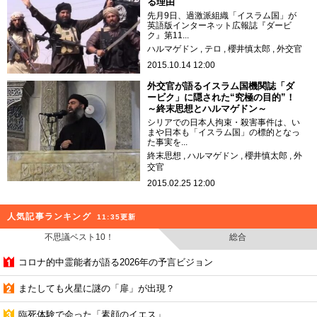
る理由
先月9日、過激派組織「イスラム国」が
英語版インターネット広報誌『ダービ
ク』第11...
ハルマゲドン
テロ
櫻井慎太郎
外交官
2015.10.14 12:00
外交官が語るイスラム国機関誌「ダ
ービク」に隠された“究極の目的”！
～終末思想とハルマゲドン～
シリアでの日本人拘束・殺害事件は、い
まや日本も「イスラム国」の標的となっ
た事実を...
終末思想
ハルマゲドン
櫻井慎太郎
外
交官
2015.02.25 12:00
人気記事ランキング
11:35更新
不思議ベスト10！
総合
コロナ的中霊能者が語る2026年の予言ビジョン
またしても火星に謎の「扉」が出現？
臨死体験で会った「素顔のイエス」