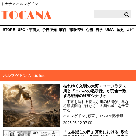
トカナ
>
ハルマゲドン
TOCANA
STORE
UFO・宇宙人
予言予知
事件
都市伝説
心霊
科学
UMA
歴史
スピ
ハルマゲドン Articles
枯れゆく文明の大河・ユーフラテス
川と『ヨハネの黙示録』が完全一致
する戦慄の終末シナリオ
中東を流れる長大な川の枯渇が、単な
る環境問題ではなく、人類の滅亡を予言
する...
ハルマゲドン
預言
ヨハネの黙示録
2026.05.12 07:00
「世界滅亡の日」算出における“致命