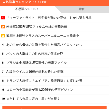
人気記事ランキング
11:35更新
不思議ベスト10！
総合
「マーファ・ライト」科学者が暴いた正体、しかし謎も残る
米海軍1953年UFOフィルム分析の衝撃数値
観測史上最強クラスのスーパーエルニーニョ発達中
あの世から機体の欠陥を警告した幽霊パイロットたち
バッタの大群はこの世の終末の前兆か!?
ブラジル金属球体UFO事件の機密ファイル
AI設計ウイルス16種が細胞を殺した衝撃
トランプ大統領に「エイリアン発表原稿」を渡した男
コロナ的中霊能者が語る2026年の予言ビジョン
またしても火星に謎の「扉」が出現？