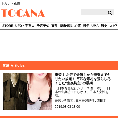
トカナ
>
夜鷹
TOCANA
STORE
UFO・宇宙人
予言予知
事件
都市伝説
心霊
科学
UMA
歴史
スピ
夜鷹 Articles
奇習！ お寺で金貸しから売春までヤ
リたい放題！ 平和な寒村を荒らし尽
くした“生臭坊主”の最期
【日本奇習紀行シリーズ 西日本】 日
本の生臭坊主にしかり、日本人女性を
海...
奇習
聖職者
日本奇習紀行
西日本
2019.08.03 18:00