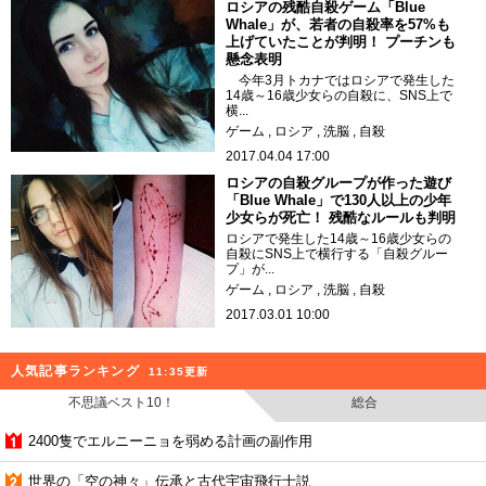
ロシアの残酷自殺ゲーム「Blue
Whale」が、若者の自殺率を57%も
上げていたことが判明！ プーチンも
懸念表明
今年3月トカナではロシアで発生した
14歳～16歳少女らの自殺に、SNS上で
横...
ゲーム
ロシア
洗脳
自殺
2017.04.04 17:00
ロシアの自殺グループが作った遊び
「Blue Whale」で130人以上の少年
少女らが死亡！ 残酷なルールも判明
ロシアで発生した14歳～16歳少女らの
自殺にSNS上で横行する「自殺グルー
プ」が...
ゲーム
ロシア
洗脳
自殺
2017.03.01 10:00
人気記事ランキング
11:35更新
不思議ベスト10！
総合
2400隻でエルニーニョを弱める計画の副作用
世界の「空の神々」伝承と古代宇宙飛行士説