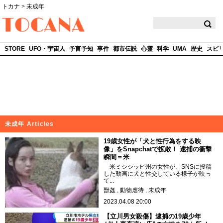
トカナ
>
未成年
TOCANA
STORE
UFO・宇宙人
予言予知
事件
都市伝説
心霊
科学
UMA
歴史
スピ
未成年 Articles
19歳女性が「犬と性行為をする映
像」をSnapchatで拡散！ 逮捕の衝撃
瞬間＝米
米ミシシッピ州の女性が、SNSに投稿
した動画に犬と性交している様子が映っ
て...
獣姦
動物虐待
未成年
2023.04.08 20:00
【立川男女殺傷】逮捕の19歳少年