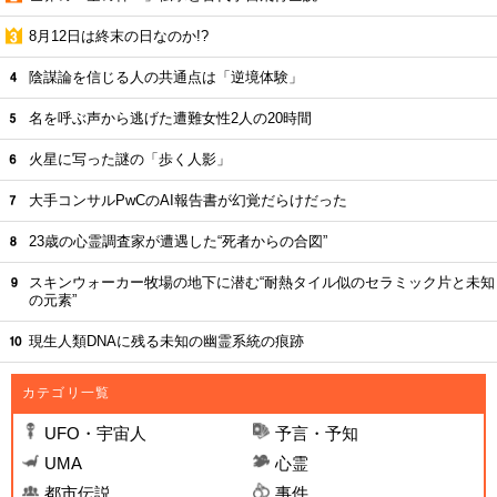
8月12日は終末の日なのか!?
陰謀論を信じる人の共通点は「逆境体験」
名を呼ぶ声から逃げた遭難女性2人の20時間
火星に写った謎の「歩く人影」
大手コンサルPwCのAI報告書が幻覚だらけだった
23歳の心霊調査家が遭遇した“死者からの合図”
スキンウォーカー牧場の地下に潜む“耐熱タイル似のセラミック片と未知
の元素”
現生人類DNAに残る未知の幽霊系統の痕跡
カテゴリ一覧
UFO・宇宙人
予言・予知
UMA
心霊
都市伝説
事件