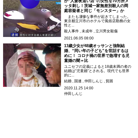
が“人妻夜這い店”の女性を70カ所メ
ッタ刺し！茨城一家無差別殺人の岡
庭容疑者と同じ「モンスター」か
またも凄惨な事件が起きてしまった。
東京都立川市のホテルで風俗店勤務の女
性と...
殺人事件
未成年
立川男女殺傷
2021.06.05 08:00
13歳少女が48歳オッサンと強制結
婚、“同い年の子ども”を世話するは
めに！ コロナ禍の世界で急増する児
童婚の闇＝比
ユニセフの定義によると18歳未満の者の
結婚は“児童婚”とされる。現代でも世界
的に...
結婚
国連
仲田しんじ
貧困
2020.11.25 14:00
仲田しんじ