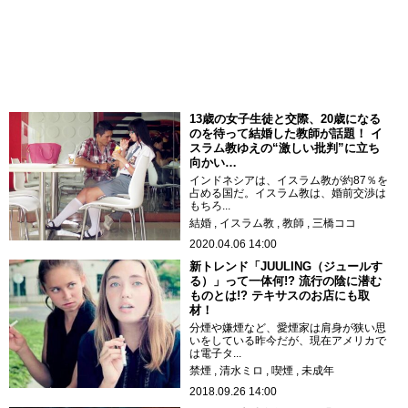
13歳の女子生徒と交際、20歳になる
のを待って結婚した教師が話題！ イ
スラム教ゆえの“激しい批判”に立ち
向かい…
インドネシアは、イスラム教が約87％を
占める国だ。イスラム教は、婚前交渉は
もちろ...
結婚
イスラム教
教師
三橋ココ
2020.04.06 14:00
新トレンド「JUULING（ジュールす
る）」って一体何!? 流行の陰に潜む
ものとは!? テキサスのお店にも取
材！
分煙や嫌煙など、愛煙家は肩身が狭い思
いをしている昨今だが、現在アメリカで
は電子タ...
禁煙
清水ミロ
喫煙
未成年
2018.09.26 14:00