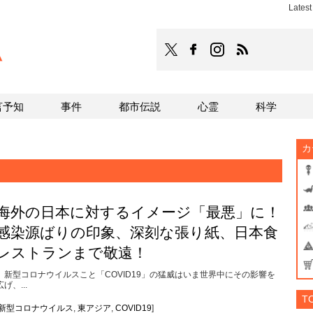
Lates
TOCANA
TOCANAのFacebookはこち
TOCANAのinstagra
TOCANAのRS
言予知
事件
都市伝説
心霊
科学
カ
海外の日本に対するイメージ「最悪」に！
感染源ばりの印象、深刻な張り紙、日本食
レストランまで敬遠！
新型コロナウイルスこと「COVID19」の猛威はいま世界中にその影響を
広げ、...
T
新型コロナウイルス
,
東アジア
,
COVID19
]