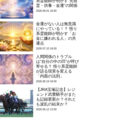
系霊能師が明かす“先祖
霊・供養・金運”の関係
2026.08.01 18:00
金運がない人は無意識
にやっている！？ 悟り
系霊能師が明かす「お
金に嫌われる人」の共
通点
2026.07.10 18:00
人間関係のトラブル
は“自分の中の凹”が呼び
寄せる？ 悟り系霊能師
が語る現実を変える
「内面の法則」
2026.06.19 18:00
【JRA宝塚記念】レジ
ェンド武豊騎手がまた
も記録更新か？それと
も波乱の結末か？
2026.06.12 13:00