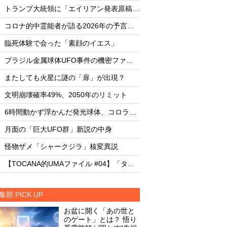
・
・
トランプ大統領に「エイリアン発表原稿」を渡した男
・
・
コロナ的中霊能者が語る2026年の予言ビジョン
・
・
臨死体験で会った「素顔のイエス」
臨死体験で会った「
・
・
ブラジル金属球体UFO事件の機密ファイル
・
・
またしても火星に謎の「扉」が出現？
またしても火星に謎
・
・
文明崩壊確率49%、2050年のリミット
文明崩壊確率49%、2
・
・
6時間動かず浮かんだ発光球体、コロラド上空の謎
・
・
月面の「巨大UFO群」新説の中身
月面の「巨大UFO群
・
・
怪物ザメ「シャークジラ」核変異説
怪物ザメ「シャーク
・
・
【TOCANA的UMAファイル #04】「タッツェルヴルム」
集部 PICK UP
お盆に開く「あの世と
のゲート」とは？ 悟り