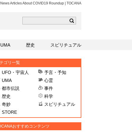
t News Articles About COVID19 Roundup | TOCANA
ら
mはこちら
Sはこちら
UMA
歴史
スピリチュアル
テゴリ一覧
UFO・宇宙人
予言・予知
UMA
心霊
都市伝説
事件
歴史
科学
奇妙
スピリチュアル
STORE
OCANAおすすめコンテンツ