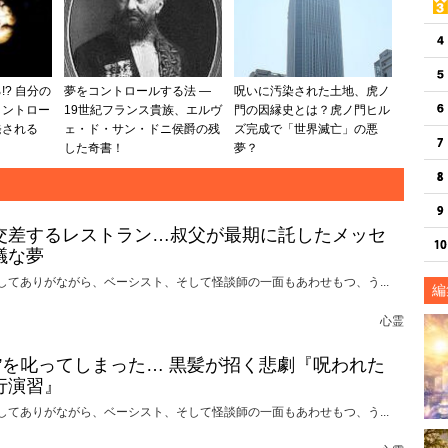
? 自分の
夢をコントロールする法 ―
呪いに汚染された土地、虎ノ
コントロー
19世紀フランス貴族、エルヴ
門の因縁史とは？虎ノ門ヒル
発される
ェ・ド・サン・ドニ侯爵の残
ズ完成で「世界滅亡」の悪
した奇書！
夢？
交差するレストラン…叔父が最期に託したメッセ
議な夢
してありがながら、ベーシスト、そして怪談師の一面もあわせもつ、う...
編
心霊
れ”を叱ってしまった… 黒髪が招く悲劇『呪われた
行演習』
してありがながら、ベーシスト、そして怪談師の一面もあわせもつ、う...