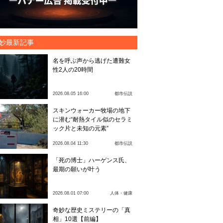
妙最新記事
名を呼ぶ声から逃げた遭難女
性2人の20時間
2026.08.05 16:00
都市伝説
スキンウォーカー牧場の地下
に潜む“耐熱タイル似のセラミ
ック片と未知の元素”
2026.08.04 11:30
都市伝説
「死の博士」ハーゲンス氏、
最期の願いが叶う
2026.08.01 07:00
人体・健康
奇妙な歴史ミステリーの「真
相」10選【前編】