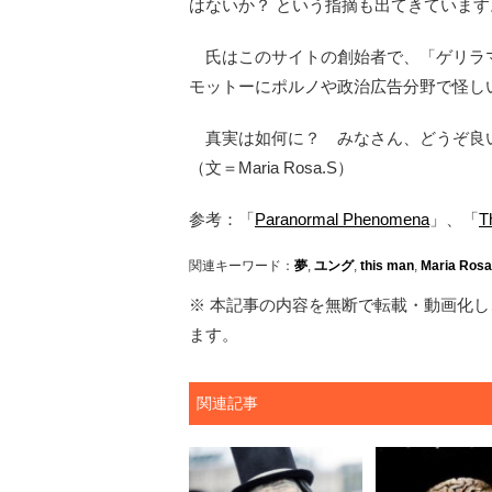
はないか？ という指摘も出てきています
氏はこのサイトの創始者で、「ゲリラ
モットーにポルノや政治広告分野で怪し
真実は如何に？ みなさん、どうぞ良
（文＝Maria Rosa.S）
参考：「
Paranormal Phenomena
」、「
T
関連キーワード：
夢
,
ユング
,
this man
,
Maria Rosa
※ 本記事の内容を無断で転載・動画化し、
ます。
関連記事