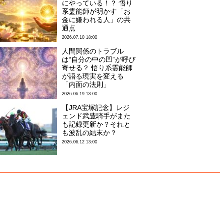
にやっている！？ 悟り
系霊能師が明かす「お
金に嫌われる人」の共
通点
2026.07.10 18:00
人間関係のトラブル
は“自分の中の凹”が呼び
寄せる？ 悟り系霊能師
が語る現実を変える
「内面の法則」
2026.06.19 18:00
【JRA宝塚記念】レジ
ェンド武豊騎手がまた
も記録更新か？それと
も波乱の結末か？
2026.06.12 13:00