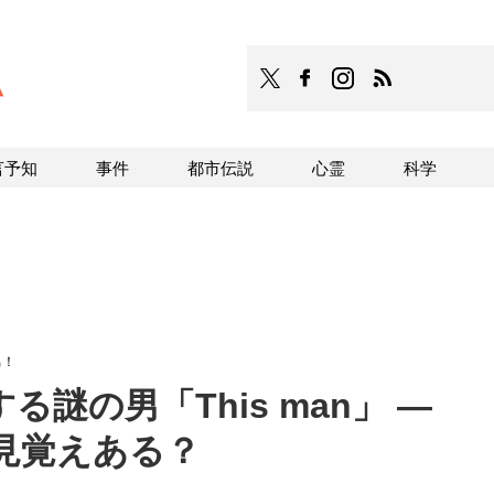
TOCANA
TOCANAのFacebookはこち
TOCANAのinstagra
TOCANAのRS
言予知
事件
都市伝説
心霊
科学
男！
謎の男「This man」 ―
見覚えある？