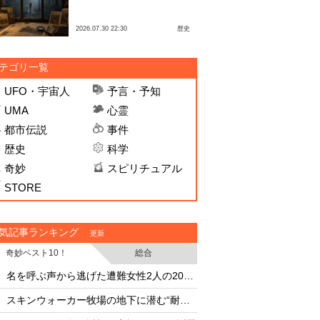
2026.07.30 22:30
歴史
テゴリ一覧
UFO・宇宙人
予言・予知
UMA
心霊
都市伝説
事件
歴史
科学
奇妙
スピリチュアル
STORE
気記事ランキング
更新
奇妙ベスト10！
総合
・
・
名を呼ぶ声から逃げた遭難女性2人の20時間
・
・
スキンウォーカー牧場の地下に潜む“耐熱タイル似のセラミック片と未知の元素”
・
・