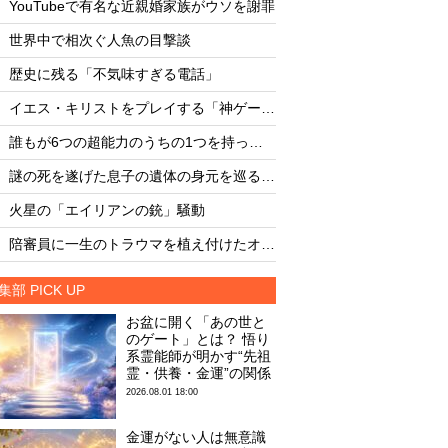
YouTubeで有名な近親婚家族がウソを謝罪
臨死体験で会った「
・
・
世界中で相次ぐ人魚の目撃談
・
・
歴史に残る「不気味すぎる電話」
またしても火星に謎
・
・
イエス・キリストをプレイする「神ゲー」が発売！
文明崩壊確率49%、2
・
・
誰もが6つの超能力のうちの1つを持っている？
・
・
謎の死を遂げた息子の遺体の身元を巡る母親の訴えが波紋を呼ぶ
月面の「巨大UFO群
・
・
火星の「エイリアンの銃」騒動
怪物ザメ「シャーク
・
・
陪審員に一生のトラウマを植え付けたオカルト殺人裁判
集部 PICK UP
お盆に開く「あの世と
のゲート」とは？ 悟り
系霊能師が明かす“先祖
霊・供養・金運”の関係
2026.08.01 18:00
金運がない人は無意識