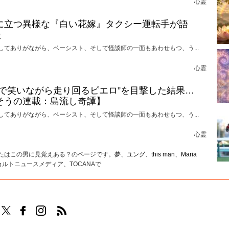
心霊
に立つ異様な『白い花嫁』タクシー運転手が語
談
してありがながら、ベーシスト、そして怪談師の一面もあわせもつ、う...
心霊
けで笑いながら走り回るピエロ”を目撃した結果…
そうの連載：島流し奇譚】
してありがながら、ベーシスト、そして怪談師の一面もあわせもつ、う...
心霊
 あなたはこの男に見覚えある？のページです。
夢
、
ユング
、
this man
、
Maria
ルトニュースメディア、TOCANAで
TOCANAのFacebookはこちら
TOCANAのinstagramはこちら
TOCANAのRSSはこちら