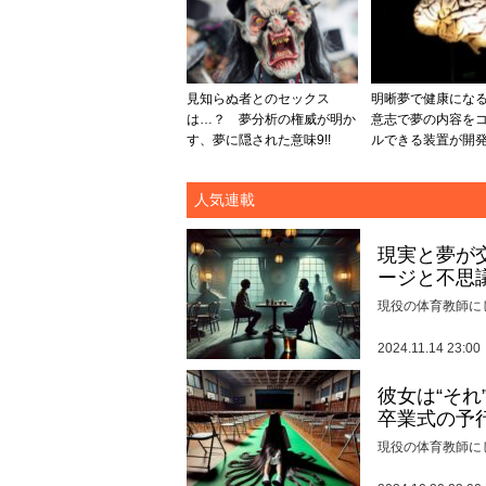
見知らぬ者とのセックス
明晰夢で健康になる!
は…？ 夢分析の権威が明か
意志で夢の内容を
す、夢に隠された意味9!!
ルできる装置が開
人気連載
現実と夢が
ージと不思
現役の体育教師に
2024.11.14 23:00
彼女は“そ
卒業式の予
現役の体育教師に