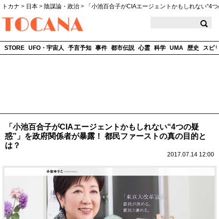
トカナ
>
日本
>
陰謀論・政治
>
「小池百合子がCIAエージェントかもしれない“4
TOCANA
STORE
UFO・宇宙人
予言予知
事件
都市伝説
心霊
科学
UMA
歴史
スピ
「小池百合子がCIAエージェントかもしれない“4つの疑
惑”」を政府関係者が暴露！ 都民ファーストの真の目的と
は？
2017.07.14 12:00