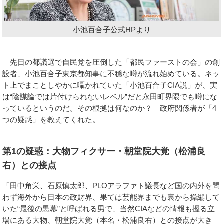
小池百合子公式HPより
先日の都議選で自民党を圧倒した「都民ファーストの会」の創
設者、小池百合子東京都知事に不穏な噂が流れ始めている。ネッ
ト上でまことしやかに囁かれていた「小池百合子CIA説」が、実
は“陰謀論では片付けられないレベル”だと永田町界隈でも噂にな
っているというのだ。その根拠は何なのか？ 政府関係者が「4
つの疑惑」を教えてくれた。
第1の疑惑：大物フィクサー・朝堂院大覚（松浦良
右）との接点
「田中角栄、石原慎太郎、PLOアラファト議長など国の内外を問
わず海外から日本の政財界、果ては芸能界までも裏から操縦して
いた“最後の黒幕”と呼ばれる男で、当然CIAなどの情報も握る立
場にある大物、朝堂院大覚（本名・松浦良右）との接点が大き