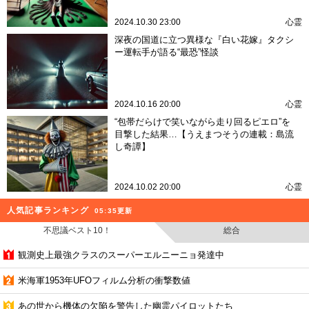
2024.10.30 23:00
心霊
深夜の国道に立つ異様な『白い花嫁』タクシ
ー運転手が語る“最恐”怪談
2024.10.16 20:00
心霊
“包帯だらけで笑いながら走り回るピエロ”を
目撃した結果…【うえまつそうの連載：島流
し奇譚】
2024.10.02 20:00
心霊
人気記事ランキング
05:35更新
不思議ベスト10！
総合
観測史上最強クラスのスーパーエルニーニョ発達中
米海軍1953年UFOフィルム分析の衝撃数値
あの世から機体の欠陥を警告した幽霊パイロットたち