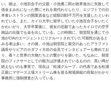
い。彼は、小池百合子の父親・小池勇二郎が政界進出に失敗して
借金まみれになった際にそれを肩代わりしたり、エジプトでの日
本食レストランの開業資金など総額2億5千万円を支援したといわ
れている。また、カイロ大学に留学していた小池百合子をいたく
かわいがり、大学卒業後に、彼女の悲願であったカイロでの空手
雑誌の出版でも金を出している。この時期に、朝堂院を通じて小
池がCIAのエージェントにリクルートされていた可能性があると
みる者は多い。その後、小池は朝堂院と親交のあったアラファト
議長やリビアのカダフィ大佐の会見でインタビュアーも務めてお
り、着々と世界の大物たちとの繋がりを築いた。ちなみに、朝堂
院のフィクサーとしての能力は評価されているものの、黒い噂が
絶えないのも事実で、現在は「松浦グループ」の代表である松浦
正親にマザーズ上場ストリーム株を巡る相場操縦の容疑がかかり
事務所に強制捜査が入っている」