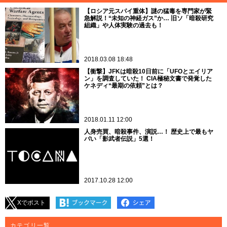
【ロシア元スパイ重体】謎の猛毒を専門家が緊
急解説！“未知の神経ガス”か… 旧ソ「暗殺研究
組織」や人体実験の過去も！
2018.03.08 18:48
【衝撃】JFKは暗殺10日前に「UFOとエイリア
ン」を調査していた！ CIA極秘文書で発覚した
ケネディ“最期の依頼”とは？
2018.01.11 12:00
人身売買、暗殺事件、演説…！ 歴史上で最もヤ
バい「影武者伝説」5選！
2017.10.28 12:00
Xでポスト
カテゴリ一覧