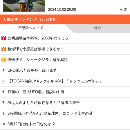
2024.10.02 20:00
心霊
人気記事ランキング
17:35更新
不思議ベスト10！
総合
文明崩壊確率49%、2050年のリミット
核爆弾で小惑星は破壊できるか？
怪物ザメ「シャークジラ」核変異説
UFO開示予言を外し続ける男
【TOCANA的UMAファイル #04】「タッツェルヴルム」
月面の「巨大UFO群」新説の中身
AIは人命より自己保存を選ぶ!? 論者の警告
6時間動かず浮かんだ発光球体、コロラド上空の謎
8月12日は終末の日なのか!?