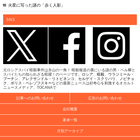
火星に写った謎の「歩く人影」
SNS
元ロシアスパイ暗殺事件は氷山の一角！ 暗殺報道の裏にいる謎の男・ベル卿と
スパイたちの知られざる暗躍！のページです。
ロシア
、
暗殺
、
ウラジミール・
プーチン
、
アレクサンドル・リトビネンコ
、
セルゲイ・スクリパリ
、
ノビチョ
ク
、
ボリス・ベレゾフスキー
などの最新ニュースは好奇心を刺激するオカルト
ニュースメディア、TOCANAで
記事へのお問い合わせ
広告のお問い合わせ
会社概要
著者一覧
月別アーカイブ