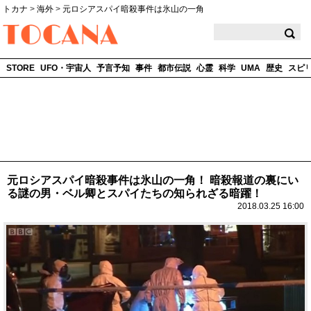
トカナ
>
海外
>
元ロシアスパイ暗殺事件は氷山の一角
TOCANA
STORE
UFO・宇宙人
予言予知
事件
都市伝説
心霊
科学
UMA
歴史
スピ
元ロシアスパイ暗殺事件は氷山の一角！ 暗殺報道の裏にい
る謎の男・ベル卿とスパイたちの知られざる暗躍！
2018.03.25 16:00