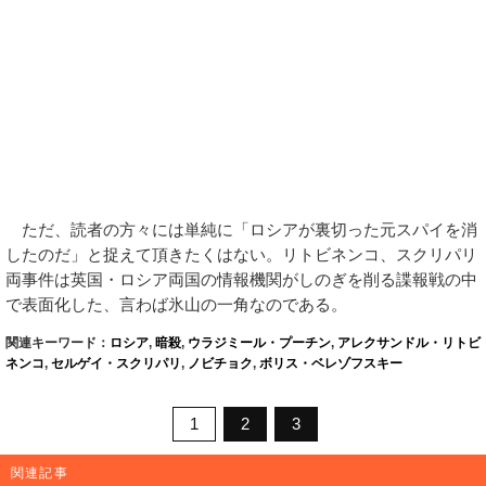
ただ、読者の方々には単純に「ロシアが裏切った元スパイを消
したのだ」と捉えて頂きたくはない。リトビネンコ、スクリパリ
両事件は英国・ロシア両国の情報機関がしのぎを削る諜報戦の中
で表面化した、言わば氷山の一角なのである。
関連キーワード：
ロシア
,
暗殺
,
ウラジミール・プーチン
,
アレクサンドル・リトビ
ネンコ
,
セルゲイ・スクリパリ
,
ノビチョク
,
ボリス・ベレゾフスキー
1
2
3
関連記事