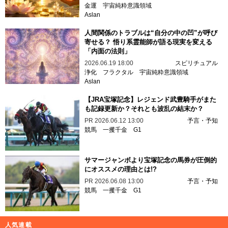
金運
宇宙純粋意識領域
Aslan
人間関係のトラブルは“自分の中の凹”が呼び
寄せる？ 悟り系霊能師が語る現実を変える
「内面の法則」
2026.06.19 18:00
スピリチュアル
浄化
フラクタル
宇宙純粋意識領域
Aslan
【JRA宝塚記念】レジェンド武豊騎手がまた
も記録更新か？それとも波乱の結末か？
PR
2026.06.12 13:00
予言・予知
競馬
一攫千金
G1
サマージャンボより宝塚記念の馬券が圧倒的
にオススメの理由とは!?
PR
2026.06.08 13:00
予言・予知
競馬
一攫千金
G1
人気連載