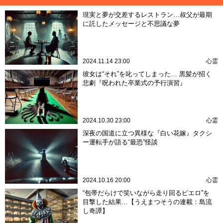
現実と夢が交差するレストラン…叔父が最期
に託したメッセージと不思議な夢
2024.11.14 23:00
心霊
彼女は“それ”を叱ってしまった… 黒髪が招く
悲劇『呪われた卒業式の予行演習』
2024.10.30 23:00
心霊
深夜の国道に立つ異様な『白い花嫁』タクシ
ー運転手が語る“最恐”怪談
2024.10.16 20:00
心霊
“包帯だらけで笑いながら走り回るピエロ”を
目撃した結果…【うえまつそうの連載：島流
し奇譚】