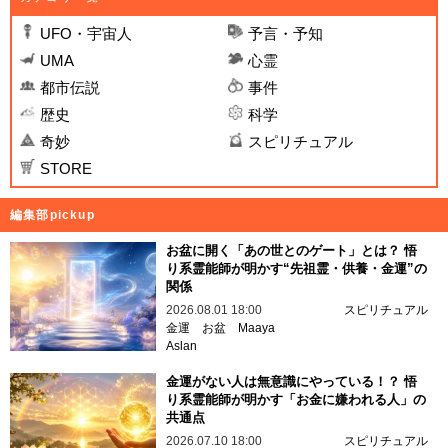
UFO・宇宙人
予言・予知
UMA
心霊
都市伝説
事件
歴史
科学
奇妙
スピリチュアル
STORE
編集部pickup
お盆に開く「あの世とのゲート」とは？ 悟
り系霊能師が明かす“先祖霊・供養・金運”の
関係
2026.08.01 18:00
スピリチュアル
金運
お盆
Maaya
Aslan
金運がない人は無意識にやっている！？ 悟
り系霊能師が明かす「お金に嫌われる人」の
共通点
2026.07.10 18:00
スピリチュアル