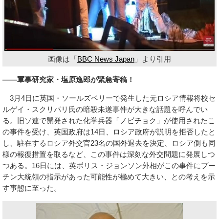
画像は「
BBC News Japan
」より引用
――軍事研究家・塩原逸郎が緊急寄稿！
3月4日に英国・ソールズベリーで発生した元ロシア情報将校セ
ルゲイ・スクリパリ氏の暗殺未遂事件が大きな話題を呼んでい
る。旧ソ連で開発された化学兵器「ノビチョク」が使用されたこ
の事件を受け、英国政府は14日、ロシア政府が説明を拒否したと
し、駐在するロシア外交官23名の国外退去を決定、ロシア側も同
様の報復措置を取るなど、この事件は深刻な外交問題に発展しつ
つある。16日には、英ボリス・ジョンソン外相がこの事件にプー
チン大統領の指示があった可能性が極めて大きい、との考えを示
す事態に至った。