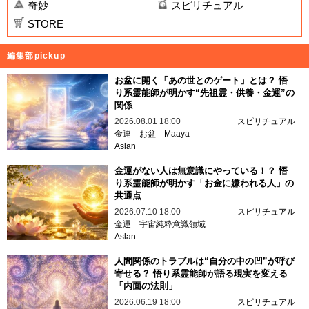
奇妙
スピリチュアル
STORE
編集部pickup
お盆に開く「あの世とのゲート」とは？ 悟
り系霊能師が明かす“先祖霊・供養・金運”の
関係
2026.08.01 18:00
スピリチュアル
金運
お盆
Maaya
Aslan
金運がない人は無意識にやっている！？ 悟
り系霊能師が明かす「お金に嫌われる人」の
共通点
2026.07.10 18:00
スピリチュアル
金運
宇宙純粋意識領域
Aslan
人間関係のトラブルは“自分の中の凹”が呼び
寄せる？ 悟り系霊能師が語る現実を変える
「内面の法則」
2026.06.19 18:00
スピリチュアル