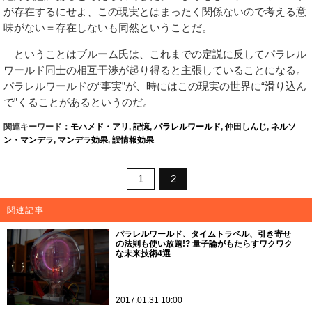
が存在するにせよ、この現実とはまったく関係ないので考える意
味がない＝存在しないも同然ということだ。
ということはブルーム氏は、これまでの定説に反してパラレル
ワールド同士の相互干渉が起り得ると主張していることになる。
パラレルワールドの“事実”が、時にはこの現実の世界に“滑り込ん
で”くることがあるというのだ。
関連キーワード：
モハメド・アリ
,
記憶
,
パラレルワールド
,
仲田しんじ
,
ネルソ
ン・マンデラ
,
マンデラ効果
,
誤情報効果
1
2
関連記事
パラレルワールド、タイムトラベル、引き寄せ
の法則も使い放題!? 量子論がもたらすワクワク
な未来技術4選
2017.01.31 10:00