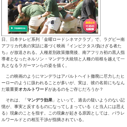
日、日本テレビ系列「金曜ロードシネマクラブ」で、ラグビー南
アフリカ代表の実話に基づく映画『インビクタス/負けざる者た
ち』が放送される。人種差別政策撤廃後、南アフリカ初の黒人指
導者となったネルソン・マンデラ大統領と人種の垣根を越えて一
丸となるラガーマンらの姿を描く。
この映画のようにマンデラはアパルトヘイト撤廃に尽力したヒ
ーローのように扱われることが多いが、実は、彼の名前にちなん
だ最重要
オカルトワード
があるのをご存じだろうか？
それは、「
マンデラ効果
」といって、過去の疑いようのない記
憶が、事実と反するものになってしまっている（と当人には思え
る）現象のことを指す。この現象が起きる原因としては、パラレ
ルワールドとの相互干渉が指摘されている。