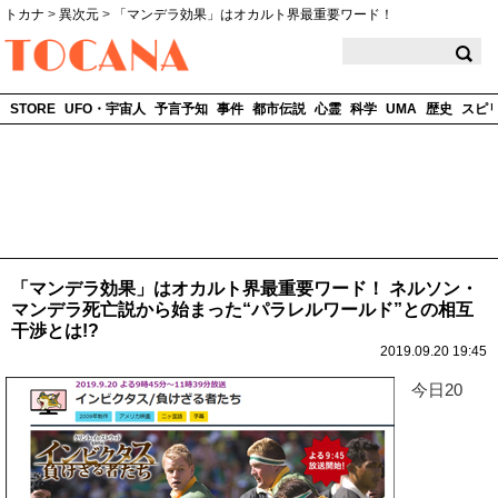
トカナ
>
異次元
>
「マンデラ効果」はオカルト界最重要ワード！
TOCANA
STORE
UFO・宇宙人
予言予知
事件
都市伝説
心霊
科学
UMA
歴史
スピ
「マンデラ効果」はオカルト界最重要ワード！ ネルソン・
マンデラ死亡説から始まった“パラレルワールド”との相互
干渉とは!?
2019.09.20 19:45
今日20