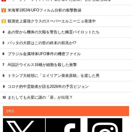
米海軍1953年UFOフィルム分析の衝撃数値
観測史上最強クラスのスーパーエルニーニョ発達中
あの世から機体の欠陥を警告した幽霊パイロットたち
バッタの大群はこの世の終末の前兆か!?
ブラジル金属球体UFO事件の機密ファイル
AI設計ウイルス16種が細胞を殺した衝撃
トランプ大統領に「エイリアン発表原稿」を渡した男
コロナ的中霊能者が語る2026年の予言ビジョン
またしても火星に謎の「扉」が出現？
SNS