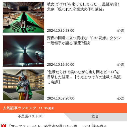
彼女は“それ”を叱ってしまった… 黒髪が招く
悲劇『呪われた卒業式の予行演習』
2024.10.30 23:00
心霊
深夜の国道に立つ異様な『白い花嫁』タクシ
ー運転手が語る“最恐”怪談
2024.10.16 20:00
心霊
“包帯だらけで笑いながら走り回るピエロ”を
目撃した結果…【うえまつそうの連載：島流
し奇譚】
2024.10.02 20:00
心霊
人気記事ランキング
11:35更新
不思議ベスト10！
総合
「マーファ・ライト」科学者が暴いた正体、しかし謎も残る