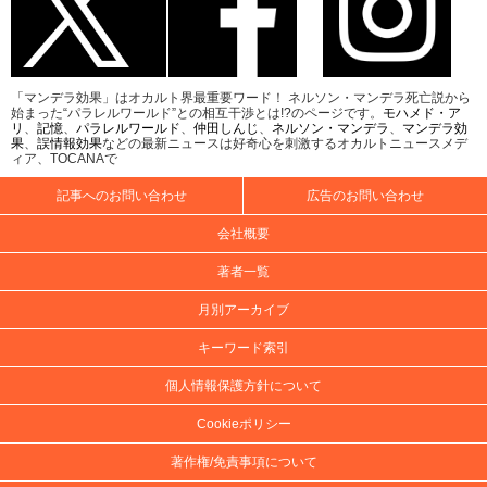
「マンデラ効果」はオカルト界最重要ワード！ ネルソン・マンデラ死亡説から
始まった“パラレルワールド”との相互干渉とは!?のページです。
モハメド・ア
リ
、
記憶
、
パラレルワールド
、
仲田しんじ
、
ネルソン・マンデラ
、
マンデラ効
果
、
誤情報効果
などの最新ニュースは好奇心を刺激するオカルトニュースメデ
ィア、TOCANAで
記事へのお問い合わせ
広告のお問い合わせ
会社概要
著者一覧
月別アーカイブ
キーワード索引
個人情報保護方針について
Cookieポリシー
著作権/免責事項について