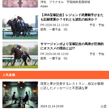
浄化
フラクタル
宇宙純粋意識領域
Aslan
【JRA宝塚記念】レジェンド武豊騎手がまた
も記録更新か？それとも波乱の結末か？
PR
2026.06.12 13:00
予言・予知
競馬
一攫千金
G1
サマージャンボより宝塚記念の馬券が圧倒的
にオススメの理由とは!?
PR
2026.06.08 13:00
予言・予知
競馬
一攫千金
G1
人気連載
現実と夢が交差するレストラン…叔父が最期
に託したメッセージと不思議な夢
2024.11.14 23:00
心霊