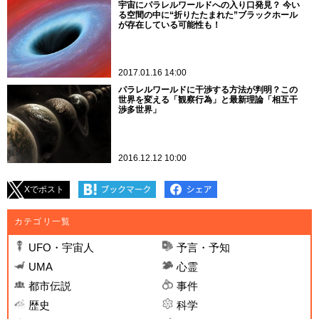
宇宙にパラレルワールドへの入り口発見？ 今い
る空間の中に“折りたたまれた”ブラックホール
が存在している可能性も！
2017.01.16 14:00
パラレルワールドに干渉する方法が判明？この
世界を変える「観察行為」と最新理論「相互干
渉多世界」
2016.12.12 10:00
Xでポスト
カテゴリ一覧
UFO・宇宙人
予言・予知
UMA
心霊
都市伝説
事件
歴史
科学