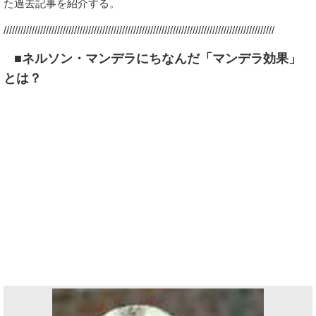
た過去記事を紹介する。
////////////////////////////////////////////////////////////////////////////////////////////////
■ネルソン・マンデラにちなんだ「マンデラ効果」
とは？