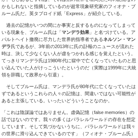
かもしれないと指摘しているのが超常現象研究家のフィオナ・ブ
ルーム氏だ。英タブロイド紙「Express」が紹介している。
過去の記憶がいつの間にか事実と反するものになってしまって
いる現象を、ブルーム氏は「
マンデラ効果
」と名づけている。ア
パルトヘイト撤廃に尽力した世界的指導者である
ネルソン・マン
デラ
氏であるが、3年前の2013年に氏の訃報のニュースが流れた
時は、決して少なくない人が虚をつかれる感じを覚えたという。
てっきりマンデラ氏は1980年代に獄中で亡くなっていたものと思
い込んでいた人がけっこういたというのだ（実際は1999年に大統
領を辞職して政界から引退）。
そしてブルーム氏は、マンデラ氏が80年代に亡くなっていたは
ずであるというこれらの人々の記憶は、間違いではない可能性が
あると主張している。いったいどういうことなのか。
「これは陰謀論ではありません。虚偽記憶（false memories）の
話ではないのです。我々の多くはパラレルワールドの存在を想定
しています。そして気づかないうちに、パラレルワールドは我々
の世界に滑り込んできているのです」（フィオナ・ブルーム氏）