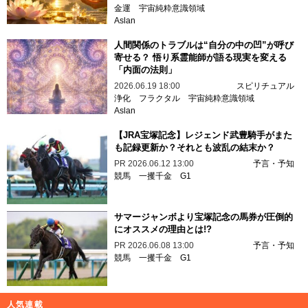
金運
宇宙純粋意識領域
Aslan
人間関係のトラブルは“自分の中の凹”が呼び
寄せる？ 悟り系霊能師が語る現実を変える
「内面の法則」
2026.06.19 18:00
スピリチュアル
浄化
フラクタル
宇宙純粋意識領域
Aslan
【JRA宝塚記念】レジェンド武豊騎手がまた
も記録更新か？それとも波乱の結末か？
PR
2026.06.12 13:00
予言・予知
競馬
一攫千金
G1
サマージャンボより宝塚記念の馬券が圧倒的
にオススメの理由とは!?
PR
2026.06.08 13:00
予言・予知
競馬
一攫千金
G1
人気連載