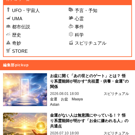
UFO・宇宙人
予言・予知
UMA
心霊
都市伝説
事件
歴史
科学
奇妙
スピリチュアル
STORE
編集部pickup
お盆に開く「あの世とのゲート」とは？ 悟
り系霊能師が明かす“先祖霊・供養・金運”の
関係
2026.08.01 18:00
スピリチュアル
金運
お盆
Maaya
Aslan
金運がない人は無意識にやっている！？ 悟
り系霊能師が明かす「お金に嫌われる人」の
共通点
2026.07.10 18:00
スピリチュアル