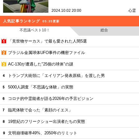
2024.10.02 20:00
心霊
人気記事ランキング
05:35更新
不思議ベスト10！
総合
「見世物サーカス」で最も愛された人間5選
ブラジル金属球体UFO事件の機密ファイル
AC-130が遭遇した"25個の球体"の謎
トランプ大統領に「エイリアン発表原稿」を渡した男
5000人調査「不思議な体験」の実態
コロナ的中霊能者が語る2026年の予言ビジョン
臨死体験で会った「素顔のイエス」
19世紀のフリークショー出演者たちの実態
文明崩壊確率49%、2050年のリミット