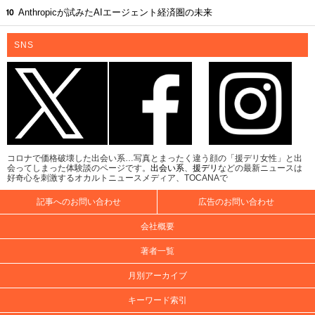
Anthropicが試みたAIエージェント経済圏の未来
SNS
コロナで価格破壊した出会い系…写真とまったく違う顔の「援デリ女性」と出
会ってしまった体験談のページです。
出会い系
、
援デリ
などの最新ニュースは
好奇心を刺激するオカルトニュースメディア、TOCANAで
記事へのお問い合わせ
広告のお問い合わせ
会社概要
著者一覧
月別アーカイブ
キーワード索引