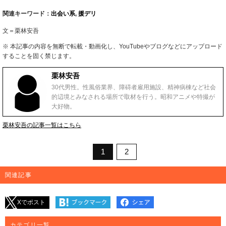
関連キーワード：
出会い系
,
援デリ
文＝栗林安吾
※ 本記事の内容を無断で転載・動画化し、YouTubeやブログなどにアップロード
することを固く禁じます。
栗林安吾
30代男性。性風俗業界、障碍者雇用施設、精神病棟など社会
的辺境とみなされる場所で取材を行う。昭和アニメや特撮が
大好物。
栗林安吾の記事一覧はこちら
1
2
関連記事
Xでポスト
カテゴリ一覧