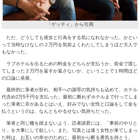
「ゲッティ」から引用
ただ、どうしても彼女と行為をする気になれなかった。かとい
って当時なけなしの２万円を気前よくわたしてしまうほど大人で
もなかった。
ラブホテルを出るための料金をどちらが支払うか、前金で渡し
てしまった２万円を返すか返さないか、ということで１時間ほど
の口論に発展。
最終的に筆者が折れ、相手への謝罪の気持ちも込めて、ホテル
代含め2万5千円を支払った。最初に断れずホテルまで行ってしま
った筆者に非があるとはいえ、好みでない女性と口論をして金を
払うというのは、なんともやるせない気持ちだった。
筆者と同じ轍を踏まないよう、読者諸君には、「事前のやりと
り」を大事にして欲しい。また、写真とは違う女性が来てしまっ
た時は、お互いの幸せのために、最初から断る勇気を持とう。