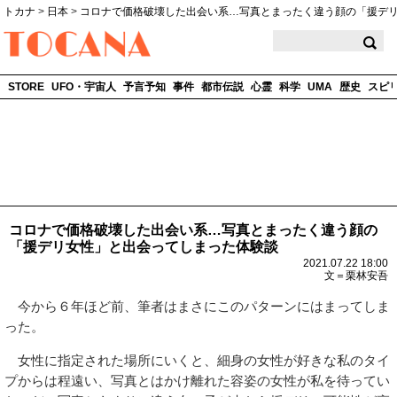
トカナ
>
日本
>
コロナで価格破壊した出会い系…写真とまったく違う顔の「援デ
TOCANA
STORE
UFO・宇宙人
予言予知
事件
都市伝説
心霊
科学
UMA
歴史
スピ
コロナで価格破壊した出会い系…写真とまったく違う顔の
「援デリ女性」と出会ってしまった体験談
2021.07.22 18:00
文＝栗林安吾
今から６年ほど前、筆者はまさにこのパターンにはまってしま
った。
女性に指定された場所にいくと、細身の女性が好きな私のタイ
プからは程遠い、写真とはかけ離れた容姿の女性が私を待ってい