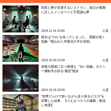
現実と夢が交差するレストラン…叔父が最期
に託したメッセージと不思議な夢
2024.11.14 23:00
心霊
彼女は“それ”を叱ってしまった… 黒髪が招く
悲劇『呪われた卒業式の予行演習』
2024.10.30 23:00
心霊
深夜の国道に立つ異様な『白い花嫁』タクシ
ー運転手が語る“最恐”怪談
2024.10.16 20:00
心霊
“包帯だらけで笑いながら走り回るピエロ”を
目撃した結果…【うえまつそうの連載：島流
し奇譚】