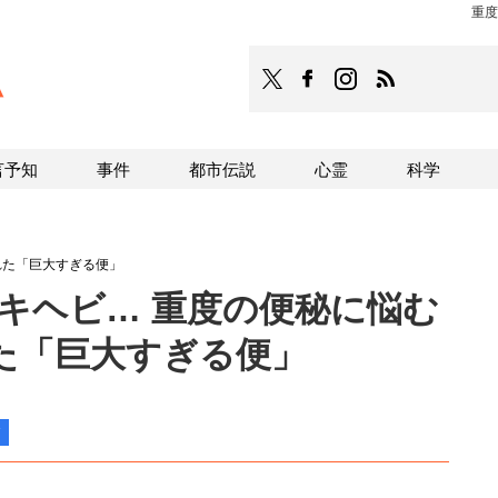
重度
TOCANA
TOCANAのFacebookはこち
TOCANAのinstagra
TOCANAのRS
言予知
事件
都市伝説
心霊
科学
れた「巨大すぎる便」
シキヘビ… 重度の便秘に悩む
た「巨大すぎる便」