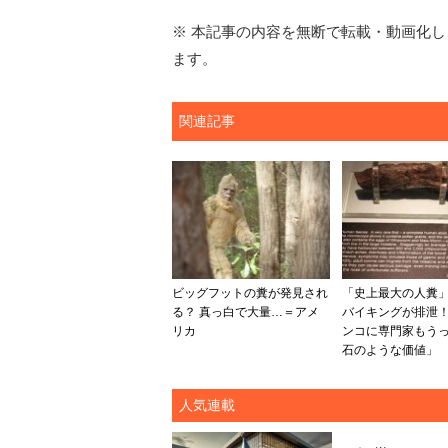
※ 本記事の内容を無断で転載・動画化し、
ます。
関連記事
ビッグフットの糞が発見され
「史上最大の人糞」
る？ 真っ白で大量…＝アメ
バイキングが排泄！
リカ
ンコに専門家もう
石のような価値」
人気連載