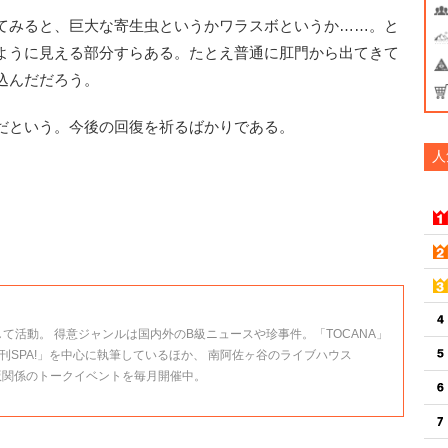
てみると、巨大な寄生虫というかワラスボというか……。と
ように見える部分すらある。たとえ普通に肛門から出てきて
込んだだろう。
だという。今後の回復を祈るばかりである。
人
して活動。 得意ジャンルは国内外のB級ニュースや珍事件。「TOCANA」
刊SPA!」を中心に執筆しているほか、 南阿佐ヶ谷のライブハウス
で、出版関係のトークイベントを毎月開催中。