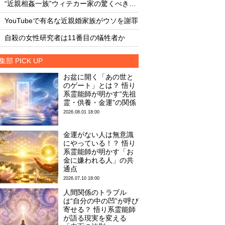
“近親相姦一族”ウィテカー家の驚くべき素顔
・
・
YouTubeで有名な近親婚家族がウソを謝罪
怪物ザメ「シャーク
・
・
自殺の女性研究者は11番目の犠牲者か
月面の「巨大UFO群
集部 PICK UP
お盆に開く「あの世と
のゲート」とは？ 悟り
系霊能師が明かす“先祖
霊・供養・金運”の関係
2026.08.01 18:00
金運がない人は無意識
にやっている！？ 悟り
系霊能師が明かす「お
金に嫌われる人」の共
通点
2026.07.10 18:00
人間関係のトラブル
は“自分の中の凹”が呼び
寄せる？ 悟り系霊能師
が語る現実を変える