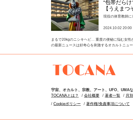
“包帯だら
【うえまつ
現役の体育教師に
2024.10.02 20:00
まるで20kgのニシキヘビ… 重度の便秘に悩む女
の最新ニュースは好奇心を刺激するオカルトニュース
TOCANA
宇宙
、
オカルト
、
宗教
、
アート
、
UFO
、
UMA
な
TOCANAとは？
会社概要
著者一覧
月
Cookieポリシー
著作権/免責事項について