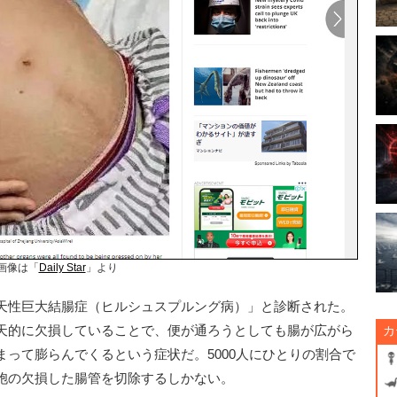
画像は「
Daily Star
」より
天性巨大結腸症（ヒルシュスプルング病）」と診断された。
天的に欠損していることで、便が通ろうとしても腸が広がら
カ
って膨らんでくるという症状だ。5000人にひとりの割合で
胞の欠損した腸管を切除するしかない。