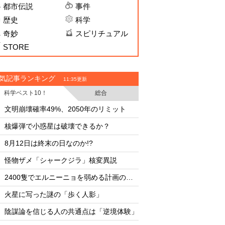
都市伝説
事件
歴史
科学
奇妙
スピリチュアル
STORE
気記事ランキング
11:35更新
科学ベスト10！
総合
・
・
文明崩壊確率49%、2050年のリミット
・
・
核爆弾で小惑星は破壊できるか？
またしても火星に謎
・
・
8月12日は終末の日なのか!?
臨死体験で会った「
・
・
怪物ザメ「シャークジラ」核変異説
文明崩壊確率49%、2
・
・
2400隻でエルニーニョを弱める計画の副作用
・
・
火星に写った謎の「歩く人影」
核爆弾で小惑星は破
・
・
陰謀論を信じる人の共通点は「逆境体験」
8月12日は終末の日な
・
・