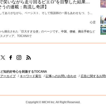
けで笑いながら走り回るピエロ”を目撃した結果…
そうの連載：島流し奇譚】
してありがながら、ベーシスト、そして怪談師の一面もあわせもつ、う...
心霊
性から摘出された「巨大すぎる便」のページです。
中国
、
便秘
、
摘出手術
など
メディア、TOCANAで
TOCANAのFacebookはこちら
TOCANAのinstagramはこちら
TOCANAのRSSはこちら
ど知的好奇心を刺激するTOCANA
別アーカイブ
キーワード索引
記事へのお問い合わせ
広告に関するお問
Copyright © MICHI Inc. All Right Reserved.