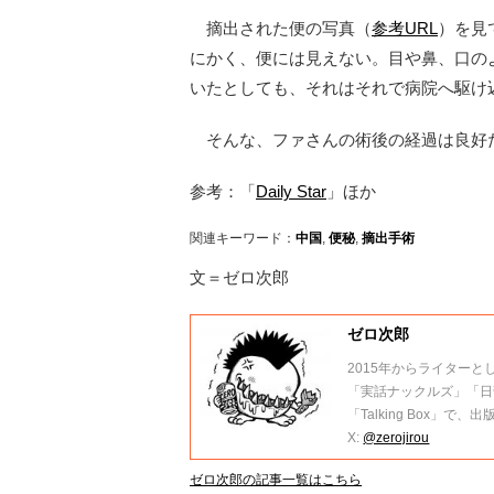
摘出された便の写真（
参考URL
）を見
にかく、便には見えない。目や鼻、口の
いたとしても、それはそれで病院へ駆け
そんな、ファさんの術後の経過は良好
参考：「
Daily Star
」ほか
関連キーワード：
中国
,
便秘
,
摘出手術
文＝ゼロ次郎
ゼロ次郎
2015年からライターと
「実話ナックルズ」「日
「Talking Box」
X:
@zerojirou
ゼロ次郎の記事一覧はこちら