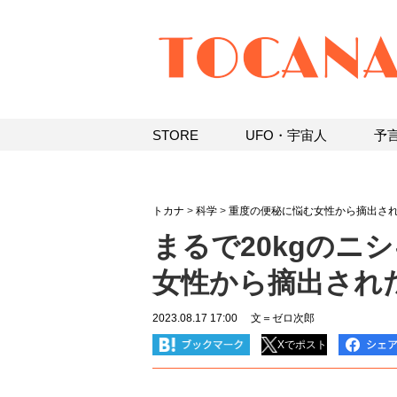
STORE
UFO・宇宙人
予
トカナ
>
科学
>
重度の便秘に悩む女性から摘出さ
まるで20kgのニ
女性から摘出され
2023.08.17 17:00
文＝ゼロ次郎
Xでポスト