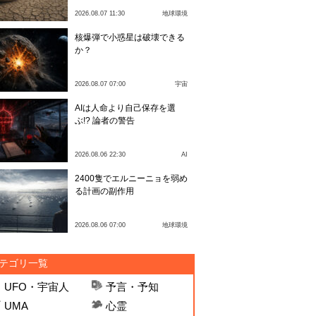
2026.08.07 11:30
地球環境
核爆弾で小惑星は破壊できる
か？
2026.08.07 07:00
宇宙
AIは人命より自己保存を選
ぶ!? 論者の警告
2026.08.06 22:30
AI
2400隻でエルニーニョを弱め
る計画の副作用
2026.08.06 07:00
地球環境
テゴリ一覧
UFO・宇宙人
予言・予知
UMA
心霊