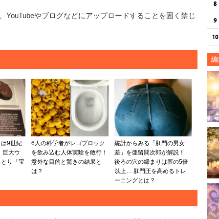
YouTubeやブログなどにアップロードすることを固く禁じ
編
は9世紀
6人の科学者がレゴブロック
統計からみる「肛門の男女
 巨大ウ
を飲み込む人体実験を敢行！
差」を亜留間次郎が解説！
っとり「宝
意外な目的と驚きの結果と
後ろの穴の締まりは膣の5倍
は？
以上… 肛門圧を高めるトレ
ーニングとは？