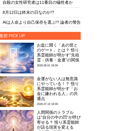
・
・
自殺の女性研究者は11番目の犠牲者か
自殺の女性研究者は1
・
・
8月12日は終末の日なのか!?
8月12日は終末の日な
・
・
AIは人命より自己保存を選ぶ!? 論者の警告
AIは人命より自己保存
集部 PICK UP
お盆に開く「あの世と
のゲート」とは？ 悟り
系霊能師が明かす“先祖
霊・供養・金運”の関係
2026.08.01 18:00
金運がない人は無意識
にやっている！？ 悟り
系霊能師が明かす「お
金に嫌われる人」の共
通点
2026.07.10 18:00
人間関係のトラブル
は“自分の中の凹”が呼び
寄せる？ 悟り系霊能師
が語る現実を変える