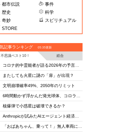
都市伝説
事件
歴史
科学
奇妙
スピリチュアル
STORE
気記事ランキング
05:35更新
不思議ベスト10！
総合
・
・
コロナ的中霊能者が語る2026年の予言ビジョン
・
・
またしても火星に謎の「扉」が出現？
またしても火星に謎
・
・
文明崩壊確率49%、2050年のリミット
文明崩壊確率49%、2
・
・
6時間動かず浮かんだ発光球体、コロラド上空の謎
・
・
核爆弾で小惑星は破壊できるか？
核爆弾で小惑星は破
・
・
Anthropicが試みたAIエージェント経済圏の未来
・
・
「おばあちゃん、乗って！」無人車両による救出劇