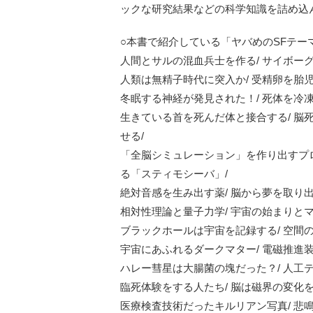
ックな研究結果などの科学知識を詰め込
○本書で紹介している「ヤバめのSFテー
人間とサルの混血兵士を作る/ サイボーグ
人類は無精子時代に突入か/ 受精卵を胎児
冬眠する神経が発見された！/ 死体を冷
生きている首を死んだ体と接合する/ 脳死
せる/
「全脳シミュレーション」を作り出すプロ
る「スティモシーバ」/
絶対音感を生み出す薬/ 脳から夢を取り出
相対性理論と量子力学/ 宇宙の始まりとマ
ブラックホールは宇宙を記録する/ 空間
宇宙にあふれるダークマター/ 電磁推進装
ハレー彗星は大腸菌の塊だった？/ 人工テ
臨死体験をする人たち/ 脳は磁界の変化を
医療検査技術だったキルリアン写真/ 悲鳴