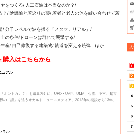
ヤをつくる/ 人工石油は本当なのか？/
？/ 陰謀論と若返りの薬/ 若者と老人の体を縫い合わせて若
問題/ 分子レベルで波を操る「メタマテリアル」/
兵士の条件/ドローンは群れで襲撃する/
生産/ 自己修復する建築物/ 軌道を変える銃弾 ほか
人
 購入はこちらから
ニュアル
、「ホントカナ？」を編集方針に、UFO・UAP、UMA、心霊、予言、超古
界の「謎」を追うオカルトニュースメディア。2013年の開設から13年、
ャンネル