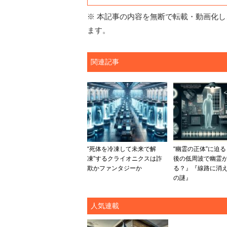
※ 本記事の内容を無断で転載・動画化し、
ます。
関連記事
“死体を冷凍して未来で解
“幽霊の正体”に迫る
凍”するクライオニクスは詐
後の低周波で幽霊
欺かファンタジーか
る？』『線路に消
の謎』
人気連載