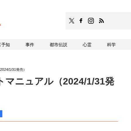
TOCANA
TOCANAのFacebookはこち
TOCANAのinstagra
TOCANAのRS
言予知
事件
都市伝説
心霊
科学
24/1/31発売）
ニュアル（2024/1/31発