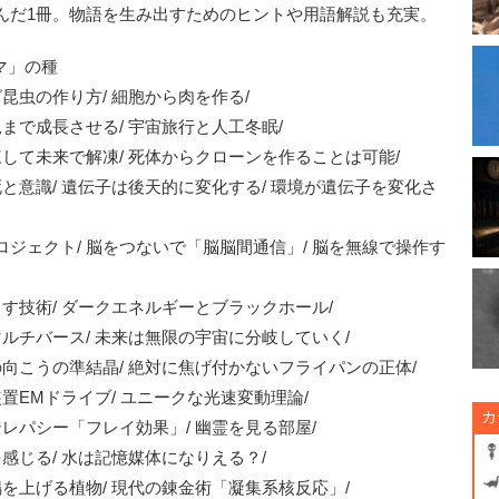
んだ1冊。物語を生み出すためのヒントや用語解説も充実。
マ」の種
昆虫の作り方/ 細胞から肉を作る/
まで成長させる/ 宇宙旅行と人工冬眠/
凍して未来で解凍/ 死体からクローンを作ることは可能/
と意識/ 遺伝子は後天的に変化する/ 環境が遺伝子を変化さ
ジェクト/ 脳をつないで「脳脳間通信」/ 脳を無線で操作す
す技術/ ダークエネルギーとブラックホール/
ルチバース/ 未来は無限の宇宙に分岐していく/
の向こうの準結晶/ 絶対に焦げ付かないフライパンの正体/
置EMドライブ/ ユニークな光速変動理論/
カ
レパシー「フレイ効果」/ 幽霊を見る部屋/
感じる/ 水は記憶媒体になりえる？/
を上げる植物/ 現代の錬金術「凝集系核反応」/