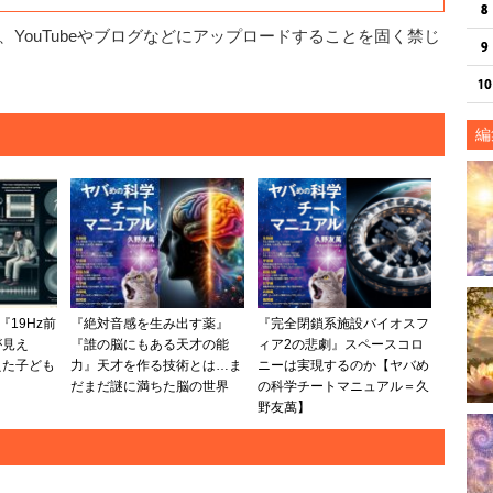
YouTubeやブログなどにアップロードすることを固く禁じ
編
『19Hz前
『絶対音感を生み出す薬』
『完全閉鎖系施設バイオスフ
が見え
『誰の脳にもある天才の能
ィア2の悲劇』スペースコロ
えた子ども
力』天才を作る技術とは…ま
ニーは実現するのか【ヤバめ
だまだ謎に満ちた脳の世界
の科学チートマニュアル＝久
野友萬】