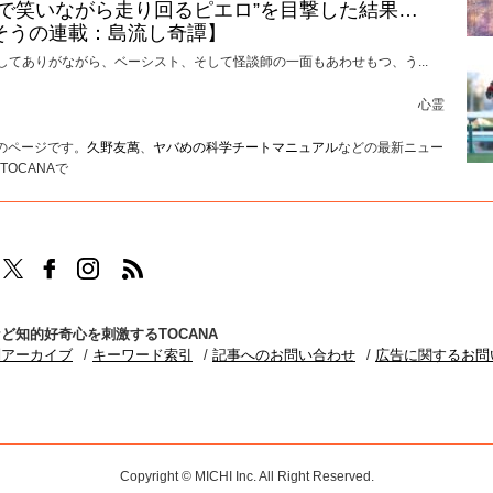
けで笑いながら走り回るピエロ”を目撃した結果…
そうの連載：島流し奇譚】
してありがながら、ベーシスト、そして怪談師の一面もあわせもつ、う...
心霊
）のページです。
久野友萬
、
ヤバめの科学チートマニュアル
などの最新ニュー
OCANAで
TOCANAのFacebookはこちら
TOCANAのinstagramはこちら
TOCANAのRSSはこちら
ど知的好奇心を刺激するTOCANA
別アーカイブ
キーワード索引
記事へのお問い合わせ
広告に関するお問
Copyright © MICHI Inc. All Right Reserved.