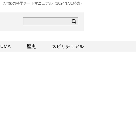
ヤバめの科学チートマニュアル（2024/1/31発売）
ら
mはこちら
Sはこちら
UMA
歴史
スピリチュアル