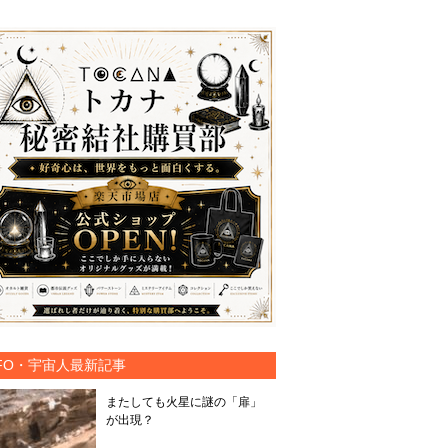
FO・宇宙人最新記事
またしても火星に謎の「扉」
が出現？