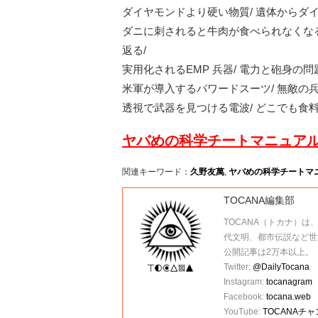
ダイヤモンドより硬い物質/ 遺体からダイ
ダニに刺されると牛肉が食べられなくなる
返る/
実用化されるEMP 兵器/ 電力と砲身の
米軍が導入するパワードスーツ/ 無敵の
透視で武器を見つける電波/ どこでも食料
ヤバめの科学チートマニュアル
関連キーワード：
久野友萬
,
ヤバめの科学チートマ
TOCANA編集部
TOCANA（トカナ）は
代文明、都市伝説など世
公開記事は2万本以上。
Twitter:
@DailyTocana
Instagram:
tocanagram
Facebook:
tocana.web
YouTube:
TOCANAチ