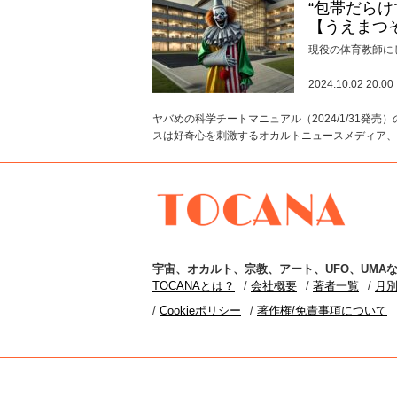
“包帯だら
【うえまつ
現役の体育教師に
2024.10.02 20:00
ヤバめの科学チートマニュアル（2024/1/31発売
スは好奇心を刺激するオカルトニュースメディア、T
TOCANA
宇宙
、
オカルト
、
宗教
、
アート
、
UFO
、
UMA
な
TOCANAとは？
会社概要
著者一覧
月
Cookieポリシー
著作権/免責事項について