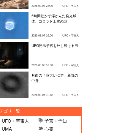
2026.08.07 22:30
UFO・宇宙人
6時間動かず浮かんだ発光球
体、コロラド上空の謎
2026.08.07 16:00
UFO・宇宙人
UFO開示予言を外し続ける男
2026.08.06 16:00
UFO・宇宙人
月面の「巨大UFO群」新説の
中身
2026.08.06 11:30
UFO・宇宙人
テゴリ一覧
UFO・宇宙人
予言・予知
UMA
心霊