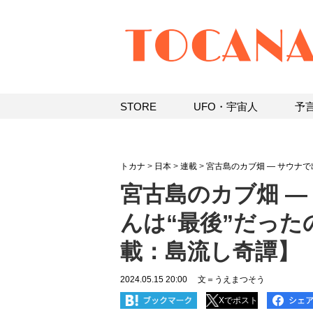
STORE
UFO・宇宙人
予
トカナ
>
日本
>
連載
>
宮古島のカブ畑 ― サウナ
宮古島のカブ畑 ―
んは“最後”だっ
載：島流し奇譚】
2024.05.15 20:00
文＝うえまつそう
Xでポスト