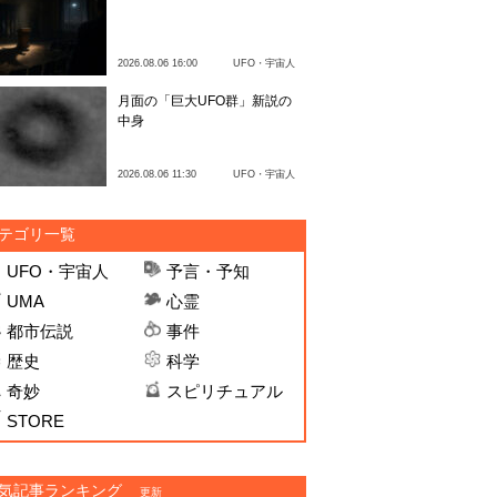
2026.08.06 16:00
UFO・宇宙人
月面の「巨大UFO群」新説の
中身
2026.08.06 11:30
UFO・宇宙人
テゴリ一覧
UFO・宇宙人
予言・予知
UMA
心霊
都市伝説
事件
歴史
科学
奇妙
スピリチュアル
STORE
気記事ランキング
更新