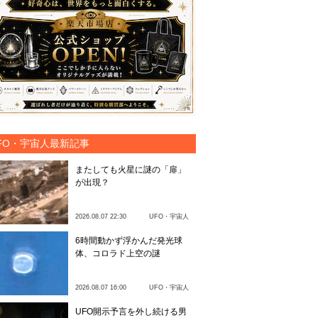
FO・宇宙人最新記事
またしても火星に謎の「扉」
が出現？
2026.08.07 22:30
UFO・宇宙人
6時間動かず浮かんだ発光球
体、コロラド上空の謎
2026.08.07 16:00
UFO・宇宙人
UFO開示予言を外し続ける男