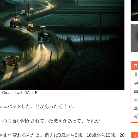
カ
Created with DALL·E
シュバックしたことがあったそうで。
いつも言い聞かされていた教えがあって、それが
まれ変わるんだよ。例えば0歳から9歳、10歳から19歳、20
人