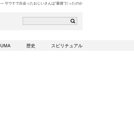
 ― サウナで出会ったおじいさんは“最後”だったのか
ら
mはこちら
Sはこちら
UMA
歴史
スピリチュアル