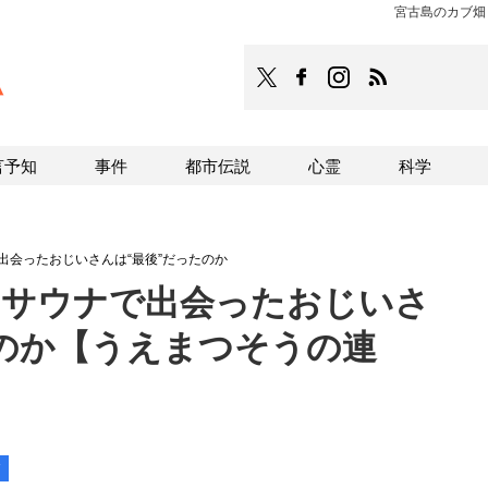
宮古島のカブ畑
TOCANA
TOCANAのFacebookはこち
TOCANAのinstagra
TOCANAのRS
言予知
事件
都市伝説
心霊
科学
で出会ったおじいさんは“最後”だったのか
 サウナで出会ったおじいさ
たのか【うえまつそうの連