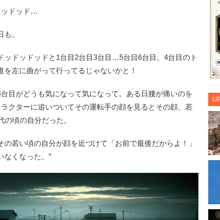
ドッドッド…
日も。
ドッドッドと1台目2台目3台目…5台目6台目。4台目のト
道を左に曲がって行ってるじゃないかと！
台目がどうも気になって気になって。ある日腰が痛いのを
U
トラクターに追いついてその運転手の顔を見るとその顔、若
代の頃の自分だった。
その若い頃の自分が顔を近づけて「お前で最後だからよ！」
いなくなった。”