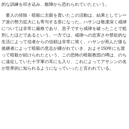
的な訓練を叩き込み、敵陣から恐れられていたという。
要人の排除・暗殺に主眼を置いたこの活動は、結果としてシー
ア派の勢力拡大にも寄与する形になった。ハサンは敬虔深く戒律
については非常に厳格であり、息子ですら戒律を破ったことで処
刑したほどであるという。一方では、戒律への忠実さや禁欲的な
生活によって信者からの信頼は非常に篤く、ハサンが死んだ後も
後継者によって暗殺の意志が継がれていき、およそ150年にも渡
って暗殺が続けられたという。この恐怖の暗殺教団の噂は、のち
に遠征していた十字軍の耳にも入り、これによってアサシンの名
が世界的に知られるようになっていったと言われている。