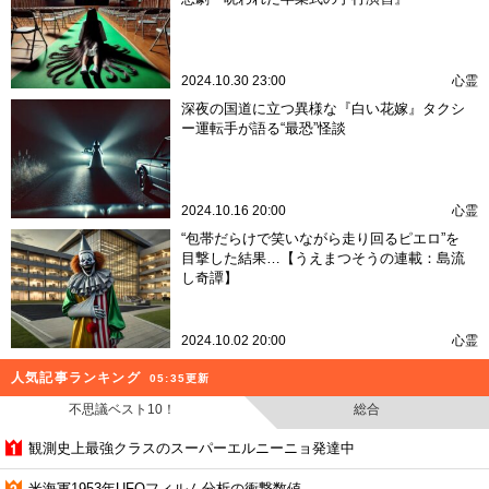
2024.10.30 23:00
心霊
深夜の国道に立つ異様な『白い花嫁』タクシ
ー運転手が語る“最恐”怪談
2024.10.16 20:00
心霊
“包帯だらけで笑いながら走り回るピエロ”を
目撃した結果…【うえまつそうの連載：島流
し奇譚】
2024.10.02 20:00
心霊
人気記事ランキング
05:35更新
不思議ベスト10！
総合
観測史上最強クラスのスーパーエルニーニョ発達中
米海軍1953年UFOフィルム分析の衝撃数値