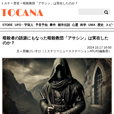
トカナ
>
歴史
>
暗殺教団「アサシン」は実在したのか？
TOCANA
STORE
UFO・宇宙人
予言予知
事件
都市伝説
心霊
科学
UMA
歴史
スピ
暗殺者の語源にもなった暗殺教団「アサシン」は実在した
のか？
2024.10.17 16:00
文＝黒蠍けいすけ（ミステリーニュースステーションATLAS編集部）