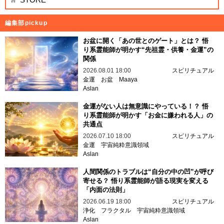
編集部pickup
お盆に開く「あの世とのゲート」とは？ 悟
り系霊能師が明かす“先祖霊・供養・金運”の
関係
2026.08.01 18:00
スピリチュアル
金運
お盆
Maaya
Aslan
金運がない人は無意識にやっている！？ 悟
り系霊能師が明かす「お金に嫌われる人」の
共通点
2026.07.10 18:00
スピリチュアル
金運
宇宙純粋意識領域
Aslan
人間関係のトラブルは“自分の中の凹”が呼び
寄せる？ 悟り系霊能師が語る現実を変える
「内面の法則」
2026.06.19 18:00
スピリチュアル
浄化
フラクタル
宇宙純粋意識領域
Aslan