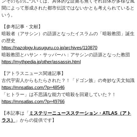
ンそのものについては、具体的な証拠も無くそれ自体が多様な風
聞によって形成された都市伝説ではないかとも考えられていると
いう。
【参考記事・文献】
暗殺者（アサシン）の語源となったイスラムの「暗殺教団」誕生
の歴史
https://nazology.kusuguru.co.jp/archives/110870
暗殺教団とハサン・サッバーハ：アサシンの語源となった教団
https://mythpedia.jp/other/assassin.html
【アトラスニュース関連記事】
古代宇宙人からもたらされた？！「ドゴン族」の奇妙な天文知識
https://mnsatlas.com/?p=48546
「ヒトラー」は不思議な能力で暗殺を回避していた？！
https://mnsatlas.com/?p=49766
【本記事は「
ミステリーニュースステーション・ATLAS（アト
ラス）
」からの提供です】