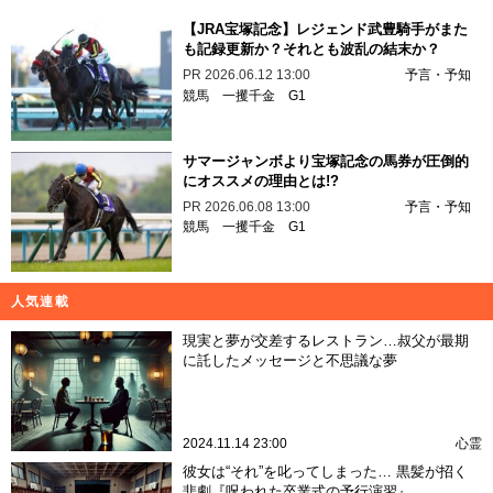
【JRA宝塚記念】レジェンド武豊騎手がまた
も記録更新か？それとも波乱の結末か？
PR
2026.06.12 13:00
予言・予知
競馬
一攫千金
G1
サマージャンボより宝塚記念の馬券が圧倒的
にオススメの理由とは!?
PR
2026.06.08 13:00
予言・予知
競馬
一攫千金
G1
人気連載
現実と夢が交差するレストラン…叔父が最期
に託したメッセージと不思議な夢
2024.11.14 23:00
心霊
彼女は“それ”を叱ってしまった… 黒髪が招く
悲劇『呪われた卒業式の予行演習』