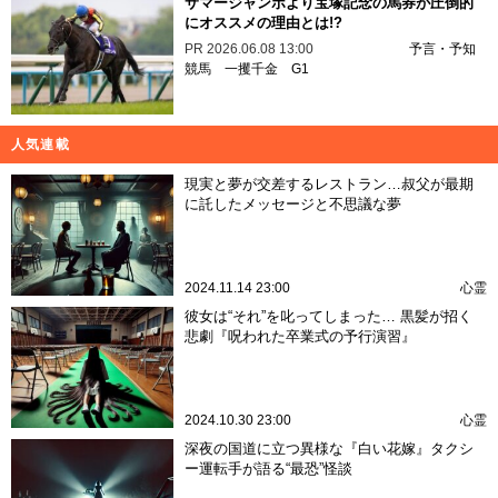
サマージャンボより宝塚記念の馬券が圧倒的
にオススメの理由とは!?
PR
2026.06.08 13:00
予言・予知
競馬
一攫千金
G1
人気連載
現実と夢が交差するレストラン…叔父が最期
に託したメッセージと不思議な夢
2024.11.14 23:00
心霊
彼女は“それ”を叱ってしまった… 黒髪が招く
悲劇『呪われた卒業式の予行演習』
2024.10.30 23:00
心霊
深夜の国道に立つ異様な『白い花嫁』タクシ
ー運転手が語る“最恐”怪談