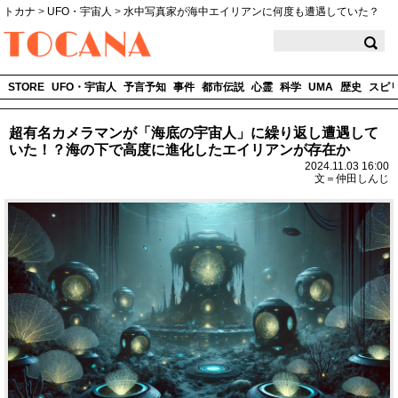
トカナ
>
UFO・宇宙人
>
水中写真家が海中エイリアンに何度も遭遇していた？
TOCANA
STORE
UFO・宇宙人
予言予知
事件
都市伝説
心霊
科学
UMA
歴史
スピ
超有名カメラマンが「海底の宇宙人」に繰り返し遭遇して
いた！？海の下で高度に進化したエイリアンが存在か
2024.11.03 16:00
文＝仲田しんじ