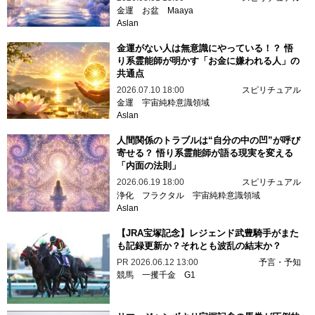
金運
お盆
Maaya
Aslan
金運がない人は無意識にやっている！？ 悟
り系霊能師が明かす「お金に嫌われる人」の
共通点
2026.07.10 18:00
スピリチュアル
金運
宇宙純粋意識領域
Aslan
人間関係のトラブルは“自分の中の凹”が呼び
寄せる？ 悟り系霊能師が語る現実を変える
「内面の法則」
2026.06.19 18:00
スピリチュアル
浄化
フラクタル
宇宙純粋意識領域
Aslan
【JRA宝塚記念】レジェンド武豊騎手がまた
も記録更新か？それとも波乱の結末か？
PR
2026.06.12 13:00
予言・予知
競馬
一攫千金
G1