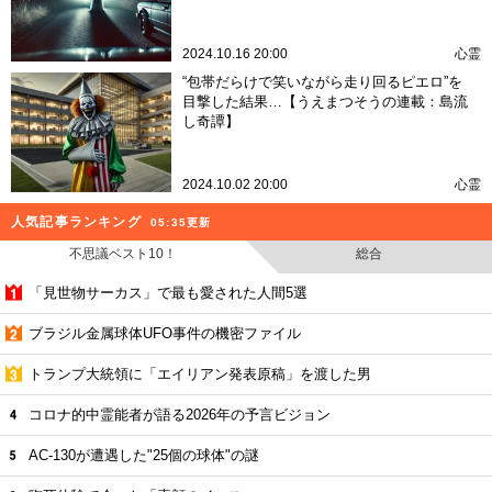
2024.10.16 20:00
心霊
“包帯だらけで笑いながら走り回るピエロ”を
目撃した結果…【うえまつそうの連載：島流
し奇譚】
2024.10.02 20:00
心霊
人気記事ランキング
05:35更新
不思議ベスト10！
総合
「見世物サーカス」で最も愛された人間5選
ブラジル金属球体UFO事件の機密ファイル
トランプ大統領に「エイリアン発表原稿」を渡した男
コロナ的中霊能者が語る2026年の予言ビジョン
AC-130が遭遇した"25個の球体"の謎