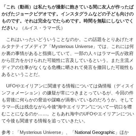
「これ（動画）は私たちが撮影に飽きている間に友人が作ったば
かげたジョークビデオです。インスタグラムなどの子ども向けの
ものです。それは完全なでたらめです。時間を無駄にしないでく
ださい」
（ルイス・ラマー氏）
これはいったいどういうことなのか。この話題をとりあげたオ
ルタナティブメディア「Mysterious Universe」では、これには何
か裏の事情があると指摘していて、一部の人々はラマー氏が政府
から圧力をかけられた可能性に言及しているという。また主流メ
ディアの仕事がなくなる危機に晒されて発言を撤回した可能性も
あるということだ。
UFOやエイリアンに関連する情報については偽情報（ディスイ
ンフォメーション）の嫌疑が常につきまとっているが、今回の件
も背後に何らかの脅迫や謀略が渦巻いているのだろうか。そして
ラマ―氏は残念ながら今後“海中エイリアン”について一切口を噤
むことになるのか……。ともあれ海中のUFOやエイリアンについ
て今後も関連する情報を追っていきたい。
参考：「Mysterious Universe」、「
National Geographic
」ほか