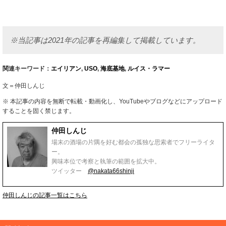
※当記事は2021年の記事を再編集して掲載しています。
関連キーワード：
エイリアン
,
USO
,
海底基地
,
ルイス・ラマー
文＝仲田しんじ
※ 本記事の内容を無断で転載・動画化し、YouTubeやブログなどにアップロード
することを固く禁じます。
仲田しんじ
場末の酒場の片隅を好む都会の孤独な思索者でフリーライタ
ー。
興味本位で考察と執筆の範囲を拡大中。
ツイッター
@nakata66shinji
仲田しんじの記事一覧はこちら