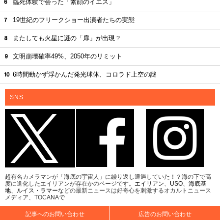
臨死体験で会った「素顔のイエス」
19世紀のフリークショー出演者たちの実態
またしても火星に謎の「扉」が出現？
文明崩壊確率49%、2050年のリミット
6時間動かず浮かんだ発光球体、コロラド上空の謎
SNS
超有名カメラマンが「海底の宇宙人」に繰り返し遭遇していた！？海の下で高
度に進化したエイリアンが存在かのページです。
エイリアン
、
USO
、
海底基
地
、
ルイス・ラマー
などの最新ニュースは好奇心を刺激するオカルトニュース
メディア、TOCANAで
記事へのお問い合わせ
広告のお問い合わせ