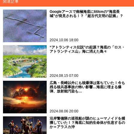
関連記事
Googleアースで南極海底に66kmの“海底長
城”が発見される！？「超古代文明の証拠」？
2024.10.06 18:00
“アトランティス伝説”の起源？海底の「ロス・
アトランティス山」海に消えた島々
2024.08.15 07:00
広島・長崎以外にも核爆弾は落ちていた！今も
残る核兵器事故の怖い影響…海底に埋まる爆
弾、放射能汚染も…
2024.08.06 20:00
沿岸警備隊の巡視船が謎のヒューマノイドを捕
獲していた！？海底に知的生命体が生息するの
か＝アラスカ沖