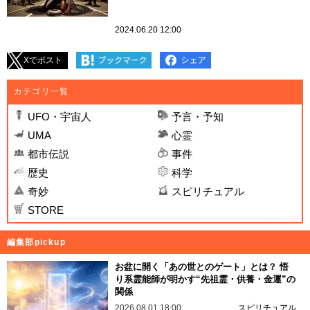
2024.06.20 12:00
Xでポスト
カテゴリ一覧
UFO・宇宙人
予言・予知
UMA
心霊
都市伝説
事件
歴史
科学
奇妙
スピリチュアル
STORE
編集部pickup
お盆に開く「あの世とのゲート」とは？ 悟
り系霊能師が明かす“先祖霊・供養・金運”の
関係
2026.08.01 18:00
スピリチュアル