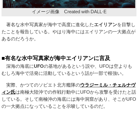
イメージ画像 Created with DALL·E
著名な水中写真家が海中で高度に進化した
エイリアン
を目撃し
たことを報告している。やはり海中にはエイリアンの一大拠点が
あるのだろうか。
■有名な水中写真家が海中エイリアンに言及
深海の海底に
UFO
の基地があるという説や、UFOは空よりも
むしろ海中で活発に活動しているという話が一部で根強い。
実際、かつてのソビエト北方艦隊の
ウラジーミル・チェルナヴ
ィン氏
は南極大陸沖での作戦行動中にUFOから攻撃を受けたと話
している。そして南極沖の海底には海中洞窟があり、そこがUFO
の一大拠点になっていることを示唆しているのだ。