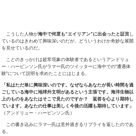
こうした人物が
海中で何度も“エイリアン”に出会ったと証言
し
ているのはきわめて興味深いのだが、どういうわけか奇妙な展開
を見せているのだ。
ことのきっかけは超常現象の体験者であるというアンドリュ
ー・ハービンソン氏がラマー氏のツイッターに海中での“遭遇体
験”について説明を求めたことにはじまる。
「私はただ単に興味深いのです。なぜならあなたが長い時間を過
ごしている海中に地球外文明があるという主張です。海洋生物以
上のものをあなたはそこで見たのですか？ 返答を心より期待し
ています。あなたの仕事は美しく今後の活躍も期待しています」
（アンドリュー・ハービンソン氏）
この書き込みにラマ―氏は意外過ぎるリプライを返したのであ
る。