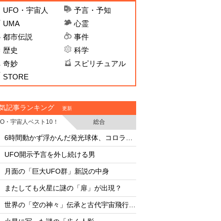
UFO・宇宙人
予言・予知
UMA
心霊
都市伝説
事件
歴史
科学
奇妙
スピリチュアル
STORE
気記事ランキング
更新
FO・宇宙人ベスト10！
総合
・
・
6時間動かず浮かんだ発光球体、コロラド上空の謎
文明崩壊確率49%、2
・
・
UFO開示予言を外し続ける男
・
・
月面の「巨大UFO群」新説の中身
・
・
またしても火星に謎の「扉」が出現？
核爆弾で小惑星は破
・
・
世界の「空の神々」伝承と古代宇宙飛行士説
怪物ザメ「シャーク
・
・