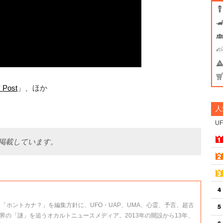
 Post
」、ほか
人
U
て掲載しています。
、「ホントカナ？」を編集方針に、UFO・UAP、UMA、心霊、予言、超古
界の「謎」を追うオカルトニュースメディア。2013年の開設から13年、