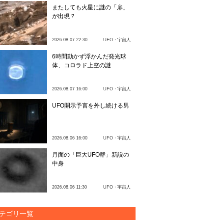
またしても火星に謎の「扉」
が出現？
2026.08.07 22:30
UFO・宇宙人
6時間動かず浮かんだ発光球
体、コロラド上空の謎
2026.08.07 16:00
UFO・宇宙人
UFO開示予言を外し続ける男
2026.08.06 16:00
UFO・宇宙人
月面の「巨大UFO群」新説の
中身
2026.08.06 11:30
UFO・宇宙人
テゴリ一覧