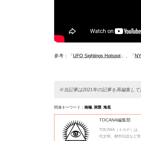
参考：「
UFO Sightings Hotspot
」、「
NY
※当記事は2021年の記事を再編集し
関連キーワード：
南極
,
洞窟
,
海底
TOCANA編集部
TOCANA（トカナ）は
代文明、都市伝説など世