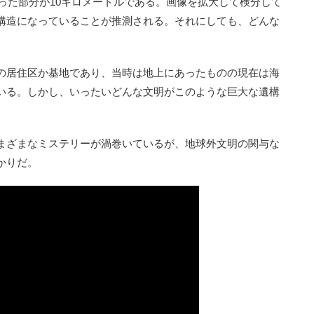
がった部分が10キロメートルである。画像を拡大して検分して
構造になっていることが推測される。それにしても、どんな
の居住区か基地であり、当時は地上にあったものの現在は海
いる。しかし、いったいどんな文明がこのような巨大な遺構
まざまなミステリーが渦巻いているが、地球外文明の関与な
かりだ。