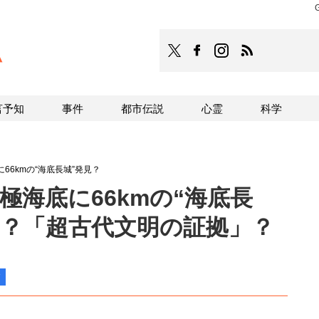
TOCANA
TOCANAのFacebookはこち
TOCANAのinstagra
TOCANAのRS
言予知
事件
都市伝説
心霊
科学
に66kmの“海底長城”発見？
南極海底に66kmの“海底長
！？「超古代文明の証拠」？