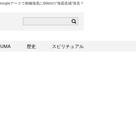
Googleアースで南極海底に66kmの“海底長城”発見？
ら
mはこちら
Sはこちら
UMA
歴史
スピリチュアル