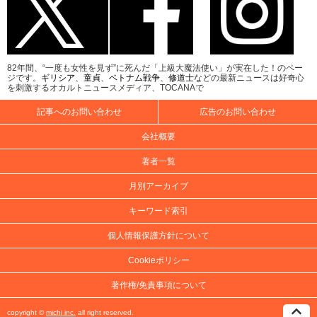
82年間、“一度も女性を見ず”に死んだ「上級大魔法使い」が実在した！のペー
ジです。
ギリシア
、
童貞
、
ベトナム戦争
、
修道士
などの最新ニュースは好奇心
を刺激するオカルトニュースメディア、TOCANAで
記事へのお問い合わせ
広告のお問い合わせ
会社概要
著者一覧
月別アーカイブ
キーワード索引
個人情報保護方針について
Cookieポリシー
著作権/免責事項について
copyright ©
michi inc.
all right reserved.