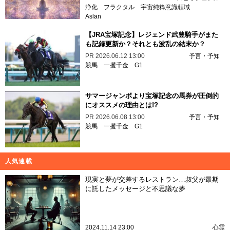
浄化
フラクタル
宇宙純粋意識領域
Aslan
【JRA宝塚記念】レジェンド武豊騎手がまた
も記録更新か？それとも波乱の結末か？
PR
2026.06.12 13:00
予言・予知
競馬
一攫千金
G1
サマージャンボより宝塚記念の馬券が圧倒的
にオススメの理由とは!?
PR
2026.06.08 13:00
予言・予知
競馬
一攫千金
G1
人気連載
現実と夢が交差するレストラン…叔父が最期
に託したメッセージと不思議な夢
2024.11.14 23:00
心霊