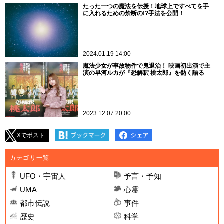
たった一つの魔法を伝授！地球上ですべてを手
に入れるための禁断の!?手法を公開！
2024.01.19 14:00
魔法少女が事故物件で鬼退治！ 映画初出演で主
演の早河ルカが『恐解釈 桃太郎』を熱く語る
2023.12.07 20:00
Xでポスト
カテゴリ一覧
UFO・宇宙人
予言・予知
UMA
心霊
都市伝説
事件
歴史
科学