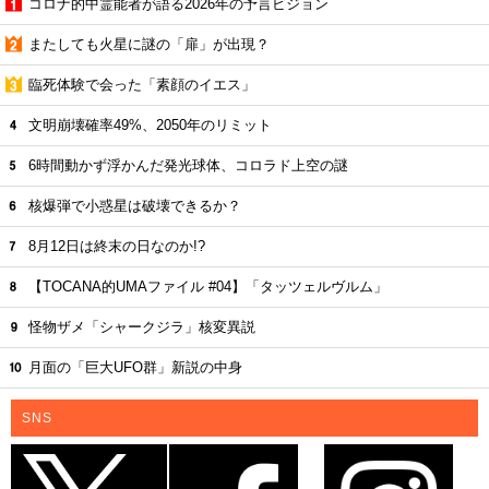
コロナ的中霊能者が語る2026年の予言ビジョン
またしても火星に謎の「扉」が出現？
臨死体験で会った「素顔のイエス」
文明崩壊確率49%、2050年のリミット
6時間動かず浮かんだ発光球体、コロラド上空の謎
核爆弾で小惑星は破壊できるか？
8月12日は終末の日なのか!?
【TOCANA的UMAファイル #04】「タッツェルヴルム」
怪物ザメ「シャークジラ」核変異説
月面の「巨大UFO群」新説の中身
SNS