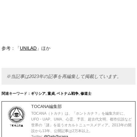
参考：「
UNILAD
」ほか
※当記事は2023年の記事を再編集して掲載しています。
関連キーワード：
ギリシア
,
童貞
,
ベトナム戦争
,
修道士
TOCANA編集部
TOCANA（トカナ）は、「ホントカナ？」を編集方針に、
UFO・UAP、UMA、心霊、予言、超古代文明、都市伝説など
世界の「謎」を追うオカルトニュースメディア。2013年の開
設から13年、公開記事は2万本以上。
Twitter:
@DailyTocana