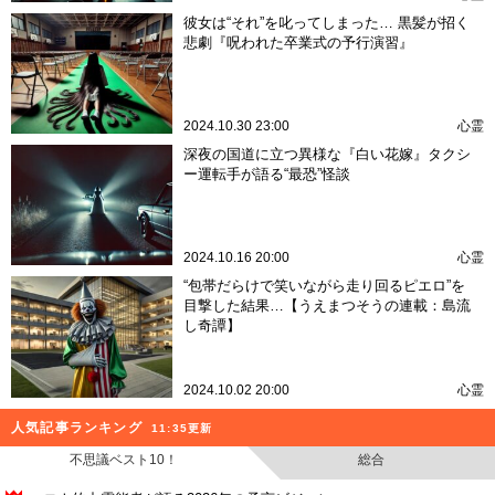
彼女は“それ”を叱ってしまった… 黒髪が招く
悲劇『呪われた卒業式の予行演習』
2024.10.30 23:00
心霊
深夜の国道に立つ異様な『白い花嫁』タクシ
ー運転手が語る“最恐”怪談
2024.10.16 20:00
心霊
“包帯だらけで笑いながら走り回るピエロ”を
目撃した結果…【うえまつそうの連載：島流
し奇譚】
2024.10.02 20:00
心霊
人気記事ランキング
11:35更新
不思議ベスト10！
総合