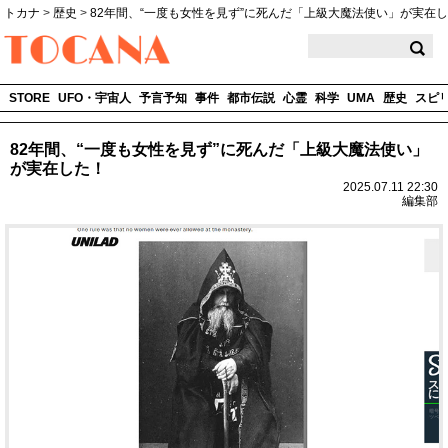
トカナ
>
歴史
>
82年間、“一度も女性を見ず”に死んだ「上級大魔法使い」が実在
TOCANA
STORE
UFO・宇宙人
予言予知
事件
都市伝説
心霊
科学
UMA
歴史
スピ
82年間、“一度も女性を見ず”に死んだ「上級大魔法使い」
が実在した！
2025.07.11 22:30
編集部