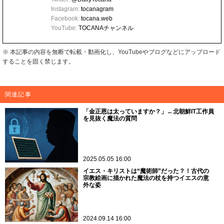
Instagram:
tocanagram
Facebook:
tocana.web
YouTube:
TOCANAチャンネル
※ 本記事の内容を無断で転載・動画化し、YouTubeやブログなどにアップロード
することを固く禁じます。
関連記事
「金正恩は太っていますか？」←北朝鮮IT工作員
を見抜く魔法の質問
2025.05.05 16:00
イエス・キリストは“魔術師”だった？！古代の
宗教絵画に描かれた魔法の杖を持つイエスの意
外な姿
2024.09.14 16:00