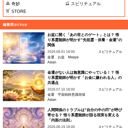
奇妙
スピリチュアル
STORE
編集部pickup
お盆に開く「あの世とのゲート」とは？ 悟
り系霊能師が明かす“先祖霊・供養・金運”の
関係
2026.08.01 18:00
スピリチュアル
金運
お盆
Maaya
Aslan
金運がない人は無意識にやっている！？ 悟
り系霊能師が明かす「お金に嫌われる人」の
共通点
2026.07.10 18:00
スピリチュアル
金運
宇宙純粋意識領域
Aslan
人間関係のトラブルは“自分の中の凹”が呼び
寄せる？ 悟り系霊能師が語る現実を変える
「内面の法則」
2026.06.19 18:00
スピリチュアル