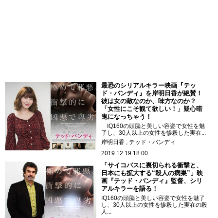
最恐のシリアルキラー映画『テッ
ド・バンディ』を岸明日香が絶賛！
彼は女の敵なのか、味方なのか？
「女性にこそ観て欲しい！」疑心暗
鬼になっちゃう！
IQ160の頭脳と美しい容姿で女性を魅
了し、30人以上の女性を惨殺した実在...
岸明日香
テッド・バンディ
2019.12.19 18:00
「サイコパスに裏切られる衝撃と、
日本にも拡大する“殺人の病巣”」映
画『テッド・バンディ』監督、シリ
アルキラーを語る！
IQ160の頭脳と美しい容姿で女性を魅了
し、30人以上の女性を惨殺した実在の殺
人...