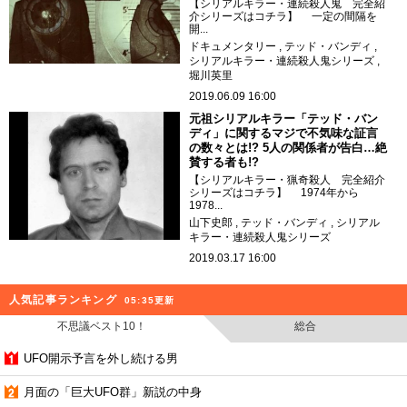
【シリアルキラー・連続殺人鬼 完全紹
介シリーズはコチラ】 一定の間隔を
開...
ドキュメンタリー
テッド・バンディ
シリアルキラー・連続殺人鬼シリーズ
堀川英里
2019.06.09 16:00
元祖シリアルキラー「テッド・バン
ディ」に関するマジで不気味な証言
の数々とは!? 5人の関係者が告白…絶
賛する者も!?
【シリアルキラー・猟奇殺人 完全紹介
シリーズはコチラ】 1974年から
1978...
山下史郎
テッド・バンディ
シリアル
キラー・連続殺人鬼シリーズ
2019.03.17 16:00
人気記事ランキング
05:35更新
不思議ベスト10！
総合
UFO開示予言を外し続ける男
月面の「巨大UFO群」新説の中身