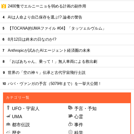
2400隻でエルニーニョを弱める計画の副作用
AIは人命より自己保存を選ぶ!? 論者の警告
【TOCANA的UMAファイル #04】「タッツェルヴルム」
8月12日は終末の日なのか!?
Anthropicが試みたAIエージェント経済圏の未来
「おばあちゃん、乗って！」無人車両による救出劇
世界の「空の神々」伝承と古代宇宙飛行士説
ババ・ヴァンガの予言（5079年まで）を一挙大公開！
カテゴリ一覧
UFO・宇宙人
予言・予知
UMA
心霊
都市伝説
事件
歴史
科学