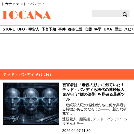
トカナ
>
テッド・バンディ
TOCANA
STORE
UFO・宇宙人
予言予知
事件
都市伝説
心霊
科学
UMA
歴史
スピ
テッド・バンディ Articles
被害者は「母親の顔」に似ていた！
テッド・バンディら稀代の連続殺人
鬼が狙う“顔の法則”を見破る最新ツ
ール
連続殺人犯の犠牲者たちに何か共通す
る特徴があるのだろうか――。新たな研
究で...
連続殺人
顔認識
テッド・バンディ
シ
リアルキラー
2026.04.07 11:30