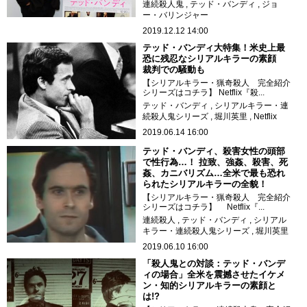
連続殺人鬼
テッド・バンディ
ジョ
ー・バリンジャー
2019.12.12 14:00
テッド・バンディ大特集！米史上最
恐に残忍なシリアルキラーの素顔
裁判での騒動も
【シリアルキラー・猟奇殺人 完全紹介
シリーズはコチラ】 Netflix『殺...
テッド・バンディ
シリアルキラー・連
続殺人鬼シリーズ
堀川英里
Netflix
2019.06.14 16:00
テッド・バンディ、殺害女性の頭部
で性行為…！ 拉致、強姦、殺害、死
姦、カニバリズム…全米で最も恐れ
られたシリアルキラーの全貌！
【シリアルキラー・猟奇殺人 完全紹介
シリーズはコチラ】 Netflix『...
連続殺人
テッド・バンディ
シリアル
キラー・連続殺人鬼シリーズ
堀川英里
2019.06.10 16:00
「殺人鬼との対談：テッド・バンデ
ィの場合」全米を震撼させたイケメ
ン・知的シリアルキラーの素顔と
は!?