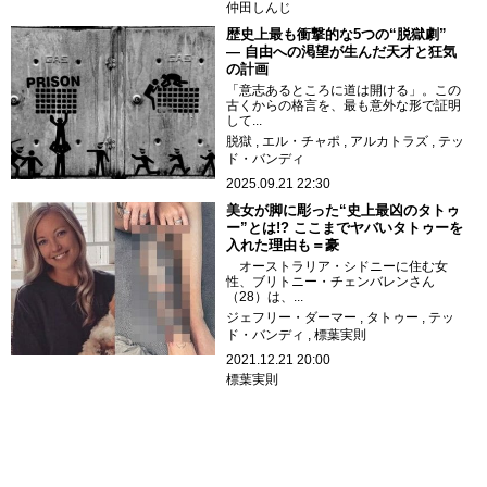
仲田しんじ
歴史上最も衝撃的な5つの“脱獄劇”
― 自由への渇望が生んだ天才と狂気
の計画
「意志あるところに道は開ける」。この
古くからの格言を、最も意外な形で証明
して...
脱獄
エル・チャポ
アルカトラズ
テッ
ド・バンディ
2025.09.21 22:30
美女が脚に彫った“史上最凶のタトゥ
ー”とは!? ここまでヤバいタトゥーを
入れた理由も＝豪
オーストラリア・シドニーに住む女
性、ブリトニー・チェンバレンさん
（28）は、...
ジェフリー・ダーマー
タトゥー
テッ
ド・バンディ
標葉実則
2021.12.21 20:00
標葉実則