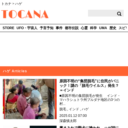
トカナ
>
ハゲ
TOCANA
STORE
UFO・宇宙人
予言予知
事件
都市伝説
心霊
科学
UMA
歴史
スピ
ハゲ Articles
原因不明の“集団脱毛”に住民がパニ
ック！謎の「脱毛ウイルス」発生？
＝インド
■原因不明の集団脱毛が発生 インド・
マハラシュトラ州ブルダナ地区の3つの
村...
脱毛
インド
ハゲ
2025.01.12 07:00
深森慎太郎
糞まみれで野犬に喰われ、ハゲ頭に