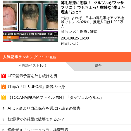
薄毛治療に朗報!! ツルツルがフッサ
フサに！ でもちょっと微妙な“生えた
理由”とは？
一説によれば、日本の薄毛率はアジア地
域でトップの26％、推定人口は1,293万
人...
脱毛
ハゲ
医療
研究
2014.08.25 16:00
仲田しんじ
人気記事ランキング
11:35更新
不思議ベスト10！
総合
UFO開示予言を外し続ける男
月面の「巨大UFO群」新説の中身
【TOCANA的UMAファイル #04】「タッツェルヴルム」
AIは人命より自己保存を選ぶ!? 論者の警告
核爆弾で小惑星は破壊できるか？
怪物ザメ「シャークジラ」核変異説