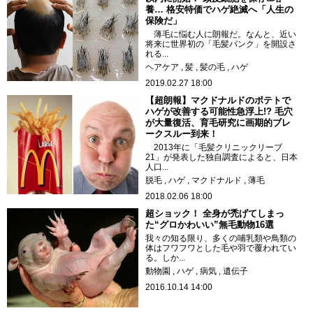
養… 格安特価でハゲ絶滅へ「人生の
保険だ」
薄毛に悩む人に朗報だ。なんと、近い
将来に世界初の「毛髪バンク」を開設さ
れる...
ヘアケア
髪
髪の毛
ハゲ
2019.02.27 18:00
【超朗報】マクドナルドのポテトで
ハゲが改善する可能性急浮上!? 毛穴
が大量復活、育毛研究に画期的ブレ
ークスルー到来！
2013年に「毛髪クリニックリーブ
21」が発表した独自調査によると、日本
人口...
脱毛
ハゲ
マクドナルド
薄毛
2018.02.06 18:00
超ショック！ 全身が禿げてしまっ
た“グロかわいい”無毛動物16選
我々の知る限り、多くの哺乳類や鳥類の
体はフワフワとした毛や羽で覆われてい
る。しか...
動物園
ハゲ
病気
遺伝子
2016.10.14 14:00