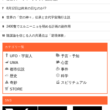
8月12日は終末の日なのか!?
世界の「空の神々」伝承と古代宇宙飛行士説
2400隻でエルニーニョを弱める計画の副作用
陰謀論を信じる人の共通点は「逆境体験」
カテゴリ一覧
UFO・宇宙人
予言・予知
UMA
心霊
都市伝説
事件
歴史
科学
奇妙
スピリチュアル
STORE
SNS