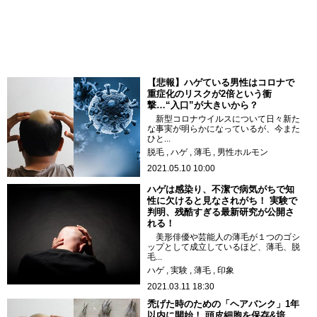
【悲報】ハゲている男性はコロナで
重症化のリスクが2倍という衝
撃…“入口”が大きいから？
新型コロナウイルスについて日々新た
な事実が明らかになっているが、今また
ひと...
脱毛
ハゲ
薄毛
男性ホルモン
2021.05.10 10:00
ハゲは感染り、不潔で病気がちで知
性に欠けると見なされがち！ 実験で
判明、残酷すぎる最新研究が公開さ
れる！
美形俳優や芸能人の薄毛が１つのゴシ
ップとして成立しているほど、薄毛、脱
毛...
ハゲ
実験
薄毛
印象
2021.03.11 18:30
禿げた時のための「ヘアバンク」1年
以内に開始！ 頭皮細胞を保存&培