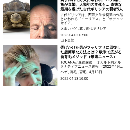
亀が直撃、人類初の笑死も… 奇抜な
最期を遂げた古代ギリシアの賢者5人
古代ギリシアは、西洋文学最初期の作品
といわれる『イーリアス』と『オデュッ
セイア』...
火山
ハゲ
糞
古代ギリシア
2023.04.02 07:00
山下史郎
禿げかけた男がフッサフサに回復し
た超簡単な方法とは!? 欧米で広がる
新育毛メソッド（最速ニュース）
TOCANAが最速厳選！ オカルト的オル
タナティブニュース速報 （2022年4月...
ハゲ
薄毛
育毛
4月13日
2022.04.13 16:00