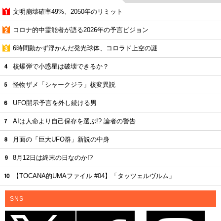
文明崩壊確率49%、2050年のリミット
コロナ的中霊能者が語る2026年の予言ビジョン
6時間動かず浮かんだ発光球体、コロラド上空の謎
核爆弾で小惑星は破壊できるか？
怪物ザメ「シャークジラ」核変異説
UFO開示予言を外し続ける男
AIは人命より自己保存を選ぶ!? 論者の警告
月面の「巨大UFO群」新説の中身
8月12日は終末の日なのか!?
【TOCANA的UMAファイル #04】「タッツェルヴルム」
SNS