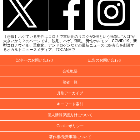
【悲報】ハゲている男性はコロナで重症化のリスクが2倍という衝撃…“入口”が
大きいから？のページです。
脱毛
、
ハゲ
、
薄毛
、
男性ホルモン
、
COVID-19
、
新
型コロナウイル
、
重症化
、
アンドロゲン
などの最新ニュースは好奇心を刺激す
るオカルトニュースメディア、TOCANAで
記事へのお問い合わせ
広告のお問い合わせ
会社概要
著者一覧
月別アーカイブ
キーワード索引
個人情報保護方針について
Cookieポリシー
著作権/免責事項について