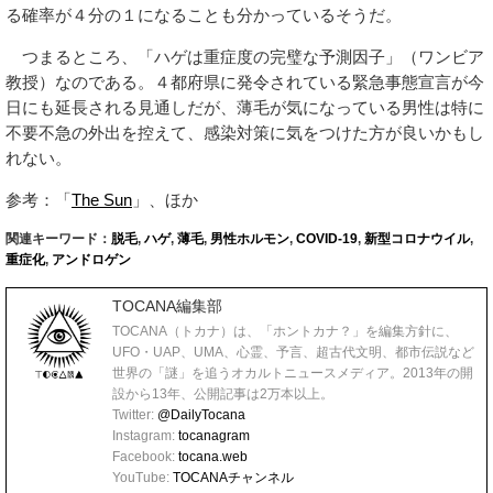
る確率が４分の１になることも分かっているそうだ。
つまるところ、「ハゲは重症度の完璧な予測因子」（ワンビア
教授）なのである。４都府県に発令されている緊急事態宣言が今
日にも延長される見通しだが、薄毛が気になっている男性は特に
不要不急の外出を控えて、感染対策に気をつけた方が良いかもし
れない。
参考：「
The Sun
」、ほか
関連キーワード：
脱毛
,
ハゲ
,
薄毛
,
男性ホルモン
,
COVID-19
,
新型コロナウイル
,
重症化
,
アンドロゲン
TOCANA編集部
TOCANA（トカナ）は、「ホントカナ？」を編集方針に、
UFO・UAP、UMA、心霊、予言、超古代文明、都市伝説など
世界の「謎」を追うオカルトニュースメディア。2013年の開
設から13年、公開記事は2万本以上。
Twitter:
@DailyTocana
Instagram:
tocanagram
Facebook:
tocana.web
YouTube:
TOCANAチャンネル