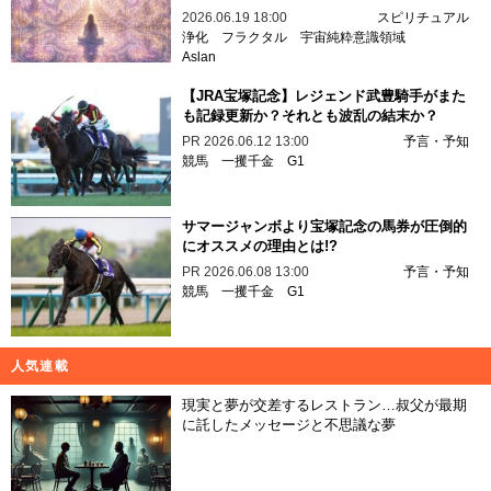
2026.06.19 18:00
スピリチュアル
浄化
フラクタル
宇宙純粋意識領域
Aslan
【JRA宝塚記念】レジェンド武豊騎手がまた
も記録更新か？それとも波乱の結末か？
PR
2026.06.12 13:00
予言・予知
競馬
一攫千金
G1
サマージャンボより宝塚記念の馬券が圧倒的
にオススメの理由とは!?
PR
2026.06.08 13:00
予言・予知
競馬
一攫千金
G1
人気連載
現実と夢が交差するレストラン…叔父が最期
に託したメッセージと不思議な夢