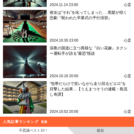
2024.11.14 23:00
心霊
彼女は“それ”を叱ってしまった… 黒髪が招く
悲劇『呪われた卒業式の予行演習』
2024.10.30 23:00
心霊
深夜の国道に立つ異様な『白い花嫁』タクシ
ー運転手が語る“最恐”怪談
2024.10.16 20:00
心霊
“包帯だらけで笑いながら走り回るピエロ”を
目撃した結果…【うえまつそうの連載：島流
し奇譚】
2024.10.02 20:00
心霊
人気記事ランキング
更新
不思議ベスト10！
総合