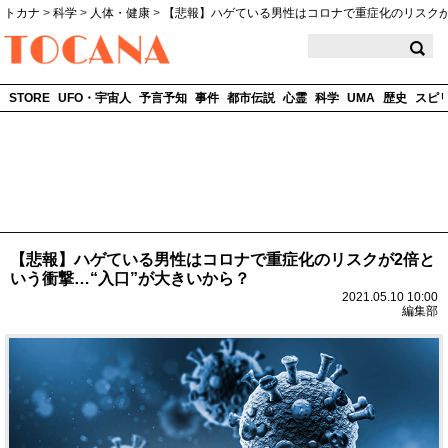
トカナ
>
科学
>
人体・健康
>
【悲報】ハゲている男性はコロナで重症化のリスクが
TOCANA
STORE
UFO・宇宙人
予言予知
事件
都市伝説
心霊
科学
UMA
歴史
スピ
【悲報】ハゲている男性はコロナで重症化のリスクが2倍と
いう衝撃…“入口”が大きいから？
2021.05.10 10:00
編集部