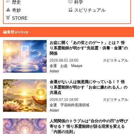
歴史
科学
奇妙
スピリチュアル
STORE
編集部pickup
お盆に開く「あの世とのゲート」とは？ 悟
り系霊能師が明かす“先祖霊・供養・金運”の
関係
2026.08.01 18:00
スピリチュアル
金運
お盆
Maaya
Aslan
金運がない人は無意識にやっている！？ 悟
り系霊能師が明かす「お金に嫌われる人」の
共通点
2026.07.10 18:00
スピリチュアル
金運
宇宙純粋意識領域
Aslan
人間関係のトラブルは“自分の中の凹”が呼び
寄せる？ 悟り系霊能師が語る現実を変える
「内面の法則」