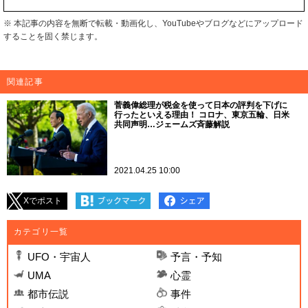
※ 本記事の内容を無断で転載・動画化し、YouTubeやブログなどにアップロード
することを固く禁じます。
関連記事
菅義偉総理が税金を使って日本の評判を下げに
行ったといえる理由！ コロナ、東京五輪、日米
共同声明…ジェームズ斉藤解説
2021.04.25 10:00
Xでポスト
カテゴリ一覧
UFO・宇宙人
予言・予知
UMA
心霊
都市伝説
事件