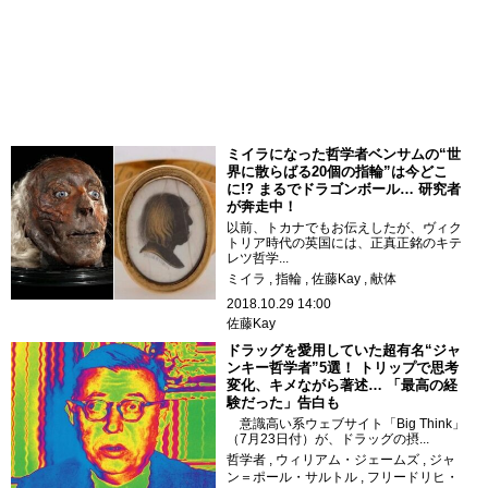
ミイラになった哲学者ベンサムの“世
界に散らばる20個の指輪”は今どこ
に!? まるでドラゴンボール… 研究者
が奔走中！
以前、トカナでもお伝えしたが、ヴィク
トリア時代の英国には、正真正銘のキテ
レツ哲学...
ミイラ
指輪
佐藤Kay
献体
2018.10.29 14:00
佐藤Kay
ドラッグを愛用していた超有名“ジャ
ンキー哲学者”5選！ トリップで思考
変化、キメながら著述… 「最高の経
験だった」告白も
意識高い系ウェブサイト「Big Think」
（7月23日付）が、ドラッグの摂...
哲学者
ウィリアム・ジェームズ
ジャ
ン＝ポール・サルトル
フリードリヒ・