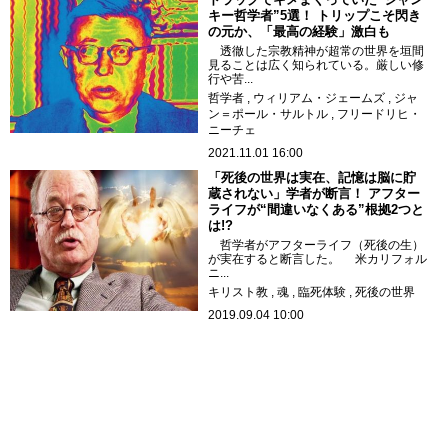
キー哲学者”5選！ トリップこそ閃き
の元か、「最高の経験」激白も
透徹した宗教精神が超常の世界を垣間
見ることは広く知られている。厳しい修
行や苦...
哲学者
ウィリアム・ジェームズ
ジャ
ン＝ポール・サルトル
フリードリヒ・
ニーチェ
2021.11.01 16:00
「死後の世界は実在、記憶は脳に貯
蔵されない」学者が断言！ アフター
ライフが“間違いなくある”根拠2つと
は!?
哲学者がアフターライフ（死後の生）
が実在すると断言した。 米カリフォル
ニ...
キリスト教
魂
臨死体験
死後の世界
2019.09.04 10:00