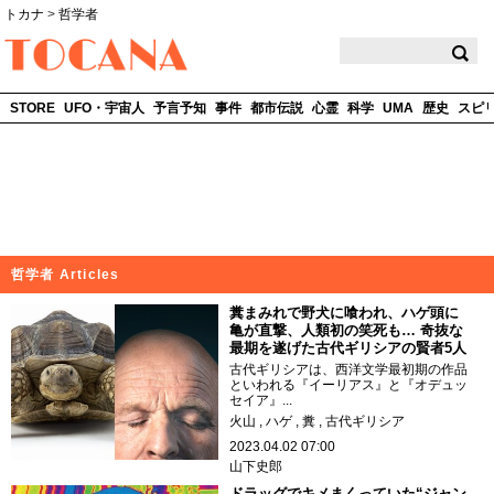
トカナ
>
哲学者
TOCANA
STORE
UFO・宇宙人
予言予知
事件
都市伝説
心霊
科学
UMA
歴史
スピ
哲学者 Articles
糞まみれで野犬に喰われ、ハゲ頭に
亀が直撃、人類初の笑死も… 奇抜な
最期を遂げた古代ギリシアの賢者5人
古代ギリシアは、西洋文学最初期の作品
といわれる『イーリアス』と『オデュッ
セイア』...
火山
ハゲ
糞
古代ギリシア
2023.04.02 07:00
山下史郎
ドラッグでキメまくっていた“ジャン