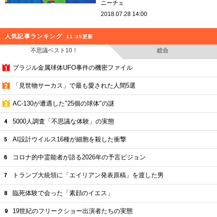
ニーチェ
2018.07.28 14:00
人気記事ランキング
11:35更新
不思議ベスト10！
総合
ブラジル金属球体UFO事件の機密ファイル
「見世物サーカス」で最も愛された人間5選
AC-130が遭遇した"25個の球体"の謎
5000人調査「不思議な体験」の実態
AI設計ウイルス16種が細胞を殺した衝撃
コロナ的中霊能者が語る2026年の予言ビジョン
トランプ大統領に「エイリアン発表原稿」を渡した男
臨死体験で会った「素顔のイエス」
19世紀のフリークショー出演者たちの実態