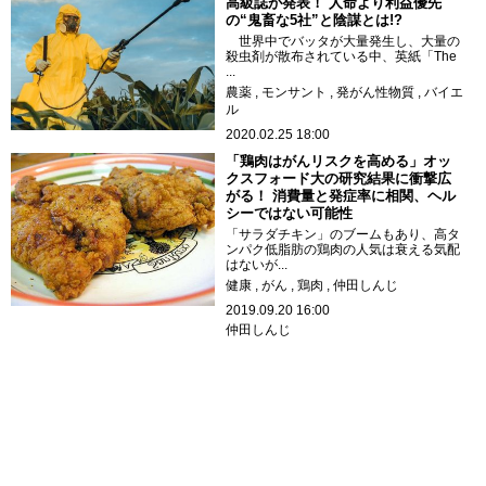
高級誌が発表！ 人命より利益優先
の“鬼畜な5社”と陰謀とは!?
世界中でバッタが大量発生し、大量の
殺虫剤が散布されている中、英紙「The
...
農薬
モンサント
発がん性物質
バイエ
ル
2020.02.25 18:00
「鶏肉はがんリスクを高める」オッ
クスフォード大の研究結果に衝撃広
がる！ 消費量と発症率に相関、ヘル
シーではない可能性
「サラダチキン」のブームもあり、高タ
ンパク低脂肪の鶏肉の人気は衰える気配
はないが...
健康
がん
鶏肉
仲田しんじ
2019.09.20 16:00
仲田しんじ