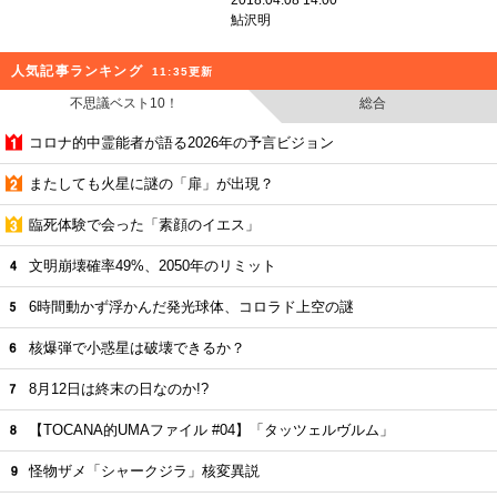
2018.04.08 14:00
鮎沢明
人気記事ランキング
11:35更新
不思議ベスト10！
総合
コロナ的中霊能者が語る2026年の予言ビジョン
またしても火星に謎の「扉」が出現？
臨死体験で会った「素顔のイエス」
文明崩壊確率49%、2050年のリミット
6時間動かず浮かんだ発光球体、コロラド上空の謎
核爆弾で小惑星は破壊できるか？
8月12日は終末の日なのか!?
【TOCANA的UMAファイル #04】「タッツェルヴルム」
怪物ザメ「シャークジラ」核変異説