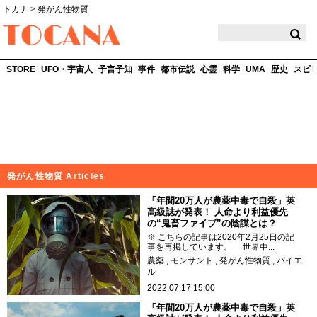
トカナ
>
発がん性物質
TOCANA
STORE
UFO・宇宙人
予言予知
事件
都市伝説
心霊
科学
UMA
歴史
スピ
発がん性物質 Articles
「年間20万人が農薬中毒で自殺」英
高級誌が発表！ 人命より利益優先
の“鬼畜ファイブ”の陰謀とは？
※ こちらの記事は2020年2月25日の記
事を再掲しています。 世界中...
農薬
モンサント
発がん性物質
バイエ
ル
2022.07.17 15:00
「年間20万人が農薬中毒で自殺」英