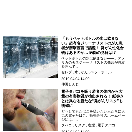
「もうペットボトルの水は飲まな
い」超有名ジャーナリストのがん患
者が衝撃宣言で話題！ 発がん性化合
物はあるのか… 医師の見解は!?
ペットボトルの水は飲まない――。アメ
リカの著名ジャーナリストの発言が波紋
を呼んで...
セレブ
水
がん
ペットボトル
2019.04.04 14:00
仲田しんじ
電子タバコを吸う若者の体内から大
量の有害物質が検出される！ 紙巻き
とは異なる新たな“発がんリスク”も
明確に
どうしてもたばこを吸いたい人たちに人
気の電子たばこ。販売各社のホームペー
ジには、...
タバコ
リスク
喫煙
電子タバコ