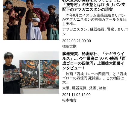
「隻腎村」の実態とは!? タリバン支
配下のアフガニスタンの現実
昨年8月にイスラム主義組織タリバン
がアフガニスタンの首都カブールを制圧
し実権...
アフガニスタン
臓器売買
腎臓
タリバ
ン
2022.03.21 09:00
標葉実則
臓器売買、秘密結社、「ナギラウイ
ルス」… 今年最高にヤバい映画『西
成ゴローの四億円』上西雄大監督イ
ンタビュー！
映画『西成ゴローの四億円』と『西成
ゴローの四億円 死闘篇』。この物語は、
大...
大阪
臓器売買
貧困
格差
2021.11.02 12:00
松本祐貴