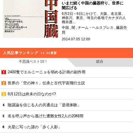
いまだ続く中国の臓器狩り、世界に
闇広げる
6月2日～6日にかけて、大阪、名古屋、
神奈川、東京、埼玉の各地でカナダの人
権弁護...
中国
闇
チーム・ヘルスプレス
臓器売
買
2014.07.05 12:00
人気記事ランキング
11:35更新
不思議ベスト10！
総合
2400隻でエルニーニョを弱める計画の副作用
世界の「空の神々」伝承と古代宇宙飛行士説
8月12日は終末の日なのか!?
陰謀論を信じる人の共通点は「逆境体験」
名を呼ぶ声から逃げた遭難女性2人の20時間
火星に写った謎の「歩く人影」