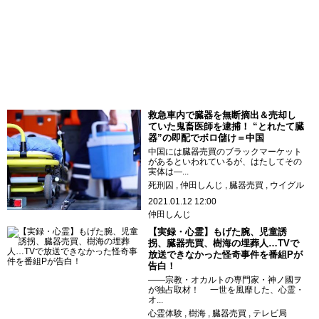
救急車内で臓器を無断摘出＆売却し
ていた鬼畜医師を逮捕！ “とれたて臓
器”の即配でボロ儲け＝中国
中国には臓器売買のブラックマーケット
があるといわれているが、はたしてその
実体は―...
死刑囚
仲田しんじ
臓器売買
ウイグル
2021.01.12 12:00
仲田しんじ
【実録・心霊】もげた腕、児童誘
拐、臓器売買、樹海の埋葬人…TVで
放送できなかった怪奇事件を番組Pが
告白！
――宗教・オカルトの専門家・神ノ國ヲ
が独占取材！ 一世を風靡した、心霊・
オ...
心霊体験
樹海
臓器売買
テレビ局