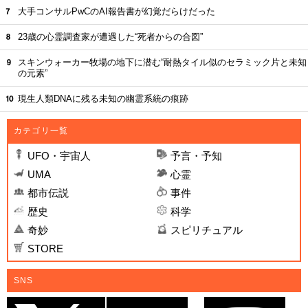
大手コンサルPwCのAI報告書が幻覚だらけだった
23歳の心霊調査家が遭遇した“死者からの合図”
スキンウォーカー牧場の地下に潜む“耐熱タイル似のセラミック片と未知
の元素”
現生人類DNAに残る未知の幽霊系統の痕跡
カテゴリ一覧
UFO・宇宙人
予言・予知
UMA
心霊
都市伝説
事件
歴史
科学
奇妙
スピリチュアル
STORE
SNS