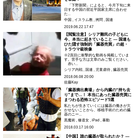
「下野新聞」によると、今月下旬に来
日する中国の習近平国家主席に合わせ
た...
中国
イスラム教
拷問
国連
2019.06.22 17:47
【閲覧注意】シリア難民の子どもに
今、本当に起きていること ― 国連も
ひた隠す強制的「臓器売買」の超・
トラウマ級映像
※2頁目に衝撃的な動画を掲載していま
す。苦手な方は文章のみご覧ください。
赤い...
シリア内戦
国連
児童虐待
臓器売買
2018.06.08 20:00
佐藤Kay
「臓器摘出農場」から内臓の“持ち去
り”まで…！ 本当にあった臓器売買に
まつわる恐怖エピソード5選
私たちが生きていくには臓器の働きが欠
かせないことから、移植手術のための臓
器のニー...
黒魔術
修道女
iPad
暴動
2018.03.17 16:00
【中国】誰の臓器が取られたか？ ―