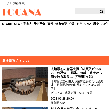
トカナ
>
臓器売買
TOCANA
STORE
UFO・宇宙人
予言予知
事件
都市伝説
心霊
科学
UMA
歴史
スピ
臓器売買 Articles
人類最初の臓器売買「歯買取ビジネ
ス」の恐怖！ 死体、奴隷、貧者から
歯を抜き取り…（亜留間次郎）
【薬理凶室の怪人で医師免許持ちの超天
才・亜留間次郎の世界征服のための科
学】 ...
ビジネス
臓器売買
奴隷
金属
2023.06.28 20:00
亜留間次郎
村人全員が臓器を売ってしまった