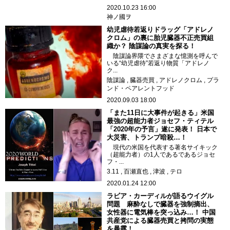
2020.10.23 16:00
神ノ國ヲ
幼児虐待若返りドラッグ「アドレノ
クロム」の裏に胎児臓器不正売買組
織か？ 陰謀論の真実を探る！
陰謀論界隈でさまざまな憶測を呼んで
いる“幼児虐待”若返り物質「アドレノ
ク...
陰謀論
臓器売買
アドレノクロム
プラ
ンド・ペアレントフッド
2020.09.03 18:00
「また11日に大事件が起きる」米国
最強の超能力者ジョセフ・ティテル
「2020年の予言」遂に発表！ 日本で
大災害、トランプ暗殺…！
現代の米国を代表する著名サイキック
（超能力者）の1人であるであるジョセ
フ・...
3.11
百瀬直也
津波
テロ
2020.01.24 12:00
ラビア・カーディルが語るウイグル
問題 麻酔なしで臓器を強制摘出、
女性器に電気棒を突っ込み…！ 中国
共産党による臓器売買と拷問の実態
を暴露！