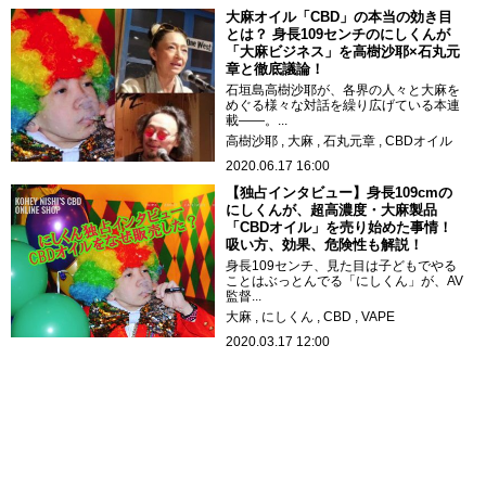
大麻オイル「CBD」の本当の効き目
とは？ 身長109センチのにしくんが
「大麻ビジネス」を高樹沙耶×石丸元
章と徹底議論！
石垣島高樹沙耶が、各界の人々と大麻を
めぐる様々な対話を繰り広げている本連
載――。...
高樹沙耶
大麻
石丸元章
CBDオイル
2020.06.17 16:00
【独占インタビュー】身長109cmの
にしくんが、超高濃度・大麻製品
「CBDオイル」を売り始めた事情！
吸い方、効果、危険性も解説！
身長109センチ、見た目は子どもでやる
ことはぶっとんでる「にしくん」が、AV
監督...
大麻
にしくん
CBD
VAPE
2020.03.17 12:00