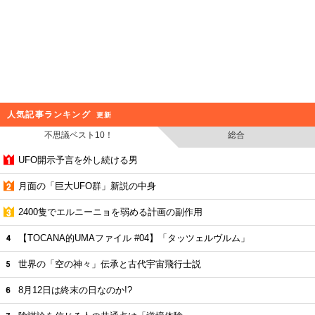
人気記事ランキング
更新
不思議ベスト10！
総合
UFO開示予言を外し続ける男
月面の「巨大UFO群」新説の中身
2400隻でエルニーニョを弱める計画の副作用
【TOCANA的UMAファイル #04】「タッツェルヴルム」
世界の「空の神々」伝承と古代宇宙飛行士説
8月12日は終末の日なのか!?