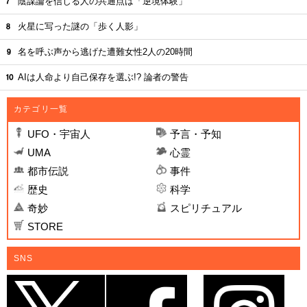
陰謀論を信じる人の共通点は「逆境体験」
火星に写った謎の「歩く人影」
名を呼ぶ声から逃げた遭難女性2人の20時間
AIは人命より自己保存を選ぶ!? 論者の警告
カテゴリ一覧
UFO・宇宙人
予言・予知
UMA
心霊
都市伝説
事件
歴史
科学
奇妙
スピリチュアル
STORE
SNS