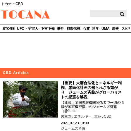
トカナ
>
CBD
TOCANA
STORE
UFO・宇宙人
予言予知
事件
都市伝説
心霊
科学
UMA
歴史
スピ
CBD Articles
【重要】大麻合法化とエネルギー利
権、愚民化計画の知られざる繋が
り ジェームズ斉藤がグローバリス
トの思惑を解説
【連載：某国諜報機関関係者で一切の情
報が国家機密扱いのジェームズ斉藤
（@Jame...
民主党
エネルギー
大麻
CBD
2021.07.23 10:00
ジェームズ斉藤