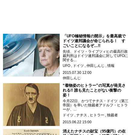
「UFO極秘情報の開示」を最高裁で
ドイツ連邦議会が命じられる！ す
ごいことになるぞ…!!
先頃、ドイツ・ライプツィヒの最高行政
裁判所はドイツ連邦議会に対してUFOに
関する...
UFO
ドイツ
仲田しんじ
情報
2015.07.30 12:00
仲田しんじ
“着物姿のヒトラー”の写真が発見さ
れる!! 誰も見たことがない衝撃の
姿！
今月22日、かつてナチス・ドイツ（第三
帝国）を率いた独裁者アドルフ・ヒトラ
ーが、...
ドイツ
ナチス
ヒトラー
独裁者
2015.06.22 15:00
消えたナチスの財宝（95億円）の在