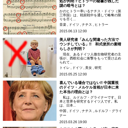
処が判明？ヒトラーの秘書が残した
謎の暗号とは？
かのヒトラー率いるナチス・ドイツ（第
三帝国）は、戦前戦中を通して略奪の限
りを尽く...
音楽
ドイツ
ナチス
ヒトラー
2015.06.13 12:00
美人研究者「みんな間違った方法で
ウンチしている」!! 和式便所の素晴
らしさが判明？
現在、あるドイツ人微生物研究者の主
張が、西欧社会に衝撃をもって受け止め
られて...
トイレ
ドイツ
美女
研究
2015.05.25 12:00
喜んでいる場合ではない!! 中国重視
のドイツ・メルケル首相が日本に来
た本当の理由とは？
私は、ルドルフ・グライナーです。日
本と世界を研究するドイツ人です。私
は、日本...
中国
ドイツ
ナチス
ルドルフ・グライ
ナー
2015.03.26 19:00