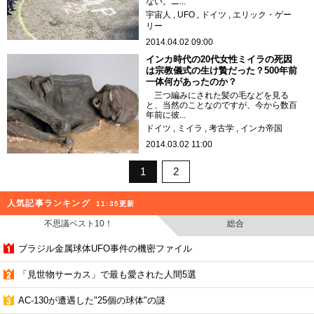
ない。ニ...
宇宙人
UFO
ドイツ
エリック・ゲー
リー
2014.04.02 09:00
インカ時代の20代女性ミイラの死因
は宗教儀式の生け贄だった？500年前
一体何があったのか？
三つ編みにされた髪の毛などを見る
と、当然のことなのですが、今から数百
年前に彼...
ドイツ
ミイラ
考古学
インカ帝国
2014.03.02 11:00
1
2
人気記事ランキング
11:35更新
不思議ベスト10！
総合
ブラジル金属球体UFO事件の機密ファイル
「見世物サーカス」で最も愛された人間5選
AC-130が遭遇した"25個の球体"の謎