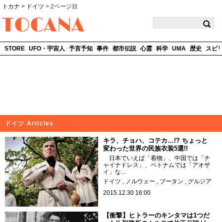
トカナ
>
ドイツ
>
2ページ目
TOCANA
STORE
UFO・宇宙人
予言予知
事件
都市伝説
心霊
科学
UMA
歴史
スピ
ドイツ Articles
キラ、チョハ、コテカ…!? ちょっと
変わった世界の民族衣装5選!!
日本でいえば「着物」、中国では「チ
ャイナドレス」、ベトナムでは「アオザ
イ」な...
ドイツ
ノルウェー
ブータン
グルジア
2015.12.30 16:00
【衝撃】ヒトラーのキンタマは1つだ