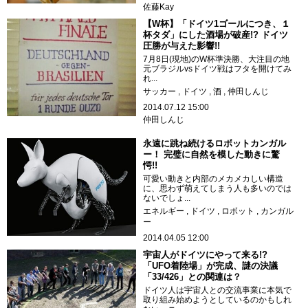
佐藤Kay
【W杯】「ドイツ1ゴールにつき、１
杯タダ」にした酒場が破産!? ドイツ
圧勝が与えた影響!!
7月8日(現地)のW杯準決勝、大注目の地
元ブラジルvsドイツ戦はフタを開けてみ
れ...
サッカー
ドイツ
酒
仲田しんじ
2014.07.12 15:00
仲田しんじ
永遠に跳ね続けるロボットカンガル
ー！ 完璧に自然を模した動きに驚
愕!!
可愛い動きと内部のメカメカしい構造
に、思わず萌えてしまう人も多いのでは
ないでしょ...
エネルギー
ドイツ
ロボット
カンガル
ー
2014.04.05 12:00
宇宙人がドイツにやって来る!?
「UFO着陸場」が完成、謎の決議
「33/426」との関連は？
ドイツ人は宇宙人との交流事業に本気で
取り組み始めようとしているのかもしれ