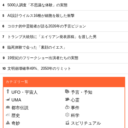
5000人調査「不思議な体験」の実態
AI設計ウイルス16種が細胞を殺した衝撃
コロナ的中霊能者が語る2026年の予言ビジョン
トランプ大統領に「エイリアン発表原稿」を渡した男
臨死体験で会った「素顔のイエス」
19世紀のフリークショー出演者たちの実態
文明崩壊確率49%、2050年のリミット
カテゴリ一覧
UFO・宇宙人
予言・予知
UMA
心霊
都市伝説
事件
歴史
科学
奇妙
スピリチュアル