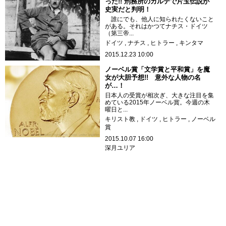
った!! 刑務所のカルテで片玉伝説が
史実だと判明！
誰にでも、他人に知られたくないこと
がある。それはかつてナチス・ドイツ
（第三帝...
ドイツ
ナチス
ヒトラー
キンタマ
2015.12.23 10:00
ノーベル賞「文学賞と平和賞」を魔
女が大胆予想!! 意外な人物の名
が…！
日本人の受賞が相次ぎ、大きな注目を集
めている2015年ノーベル賞。今週の木
曜日と...
キリスト教
ドイツ
ヒトラー
ノーベル
賞
2015.10.07 16:00
深月ユリア