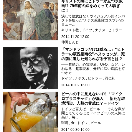
キリストの隣にヒトラーが立つ宗教
画!? 75年前の絵をめぐって大騒ぎ
に！
決して他意はなくヴィジュアル的インパ
クトを狙った“ナチス親衛隊コスプレ”の
ミュー...
キリスト教
ドイツ
ナチス
ヒトラー
2014.11.20 12:00
仲田しんじ
「マンドラゴラだけは残る…」“ヒト
ラーの演説指南役”ハヌッセンが、死
の前に遺した知られざる予言とは？
――超能力、心霊現象、UFO、など、い
わゆる「超常現象」分野に深い造詣を持
つオカ...
ドイツ
ナチス
ヒトラー
羽仁礼
2014.10.02 16:00
ビールの中に見えないゴミ「マイク
ロプラスチック」が混入 ― 新たな環
境汚染、人類の脅威に？＝ドイツ
ドイツと言えば、ビール！ そんな声が
聞こえてくるほどドイツビールの人気は
高い。毎...
環境
食
ドイツ
ビール
2014.09.30 16:00