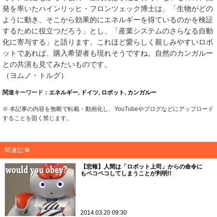
発を率いたハインリッヒ・フロンツェック博士は、「生物がどの
ように動き、そこから効果的にエネルギーを得ているのかを検証
するために役立つだろう」とし、「産業システムのさらなる自動
化に寄与する」と語ります。これほど愛らしく親しみやすいロボ
ットであれば、購入希望者も現れそうですね。自然のカンガルー
との共演も見てみたいものです。
（ヨムノ・トルグ）
関連キーワード：
エネルギー
,
ドイツ
,
ロボット
,
カンガルー
※ 本記事の内容を無断で転載・動画化し、YouTubeやブログなどにアップロード
することを固く禁じます。
関連記事
【悲報】人間は「ロボット上司」からの命令に
もペコペコしてしまうことが判明!!
2014.03.20 09:30