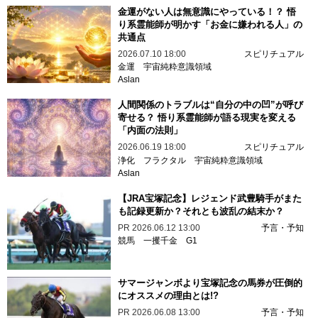
金運がない人は無意識にやっている！？ 悟
り系霊能師が明かす「お金に嫌われる人」の
共通点
2026.07.10 18:00
スピリチュアル
金運
宇宙純粋意識領域
Aslan
人間関係のトラブルは“自分の中の凹”が呼び
寄せる？ 悟り系霊能師が語る現実を変える
「内面の法則」
2026.06.19 18:00
スピリチュアル
浄化
フラクタル
宇宙純粋意識領域
Aslan
【JRA宝塚記念】レジェンド武豊騎手がまた
も記録更新か？それとも波乱の結末か？
PR
2026.06.12 13:00
予言・予知
競馬
一攫千金
G1
サマージャンボより宝塚記念の馬券が圧倒的
にオススメの理由とは!?
PR
2026.06.08 13:00
予言・予知