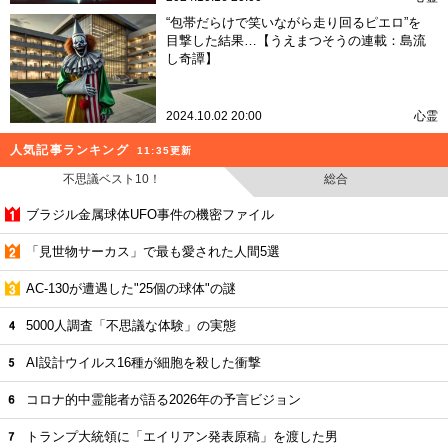
“包帯だらけで笑いながら走り回るピエロ”を
目撃した結果…【うえまつそうの連載：島流
し奇譚】
2024.10.02 20:00
心霊
人気記事ランキング
11:35更新
不思議ベスト10！
総合
ブラジル金属球体UFO事件の機密ファイル
「見世物サーカス」で最も愛された人間5選
AC-130が遭遇した"25個の球体"の謎
5000人調査「不思議な体験」の実態
AI設計ウイルス16種が細胞を殺した衝撃
コロナ的中霊能者が語る2026年の予言ビジョン
トランプ大統領に「エイリアン発表原稿」を渡した男