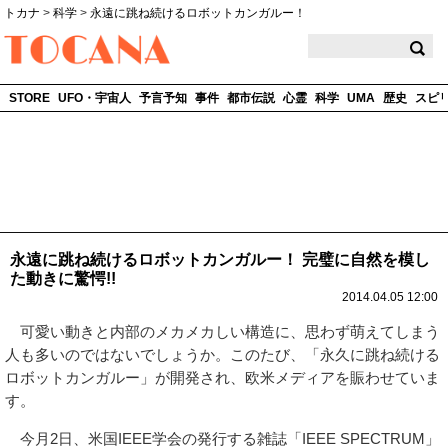
トカナ
>
科学
>
永遠に跳ね続けるロボットカンガルー！
TOCANA
STORE
UFO・宇宙人
予言予知
事件
都市伝説
心霊
科学
UMA
歴史
スピ
永遠に跳ね続けるロボットカンガルー！ 完璧に自然を模し
た動きに驚愕!!
2014.04.05 12:00
可愛い動きと内部のメカメカしい構造に、思わず萌えてしまう
人も多いのではないでしょうか。このたび、「永久に跳ね続ける
ロボットカンガルー」が開発され、欧米メディアを賑わせていま
す。
今月2日、米国IEEE学会の発行する雑誌「IEEE SPECTRUM」