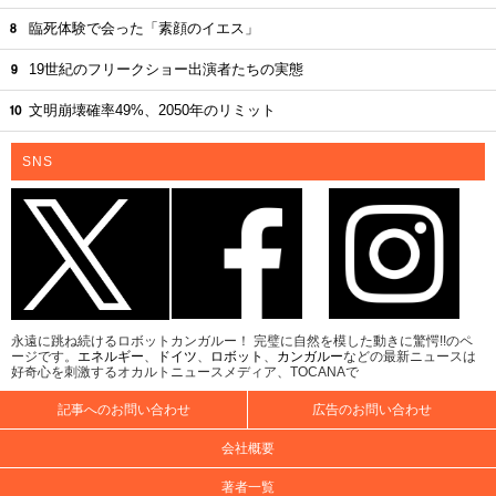
臨死体験で会った「素顔のイエス」
19世紀のフリークショー出演者たちの実態
文明崩壊確率49%、2050年のリミット
SNS
永遠に跳ね続けるロボットカンガルー！ 完璧に自然を模した動きに驚愕!!のペ
ージです。
エネルギー
、
ドイツ
、
ロボット
、
カンガルー
などの最新ニュースは
好奇心を刺激するオカルトニュースメディア、TOCANAで
記事へのお問い合わせ
広告のお問い合わせ
会社概要
著者一覧