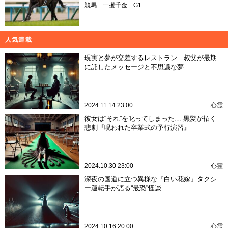
競馬
一攫千金
G1
人気連載
現実と夢が交差するレストラン…叔父が最期
に託したメッセージと不思議な夢
2024.11.14 23:00
心霊
彼女は“それ”を叱ってしまった… 黒髪が招く
悲劇『呪われた卒業式の予行演習』
2024.10.30 23:00
心霊
深夜の国道に立つ異様な『白い花嫁』タクシ
ー運転手が語る“最恐”怪談
2024.10.16 20:00
心霊