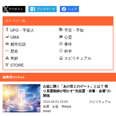
Xでポスト
カテゴリ一覧
UFO・宇宙人
予言・予知
UMA
心霊
都市伝説
事件
歴史
科学
奇妙
スピリチュアル
STORE
編集部pickup
お盆に開く「あの世とのゲート」とは？ 悟
り系霊能師が明かす“先祖霊・供養・金運”の
関係
2026.08.01 18:00
スピリチュアル
金運
お盆
Maaya
Aslan