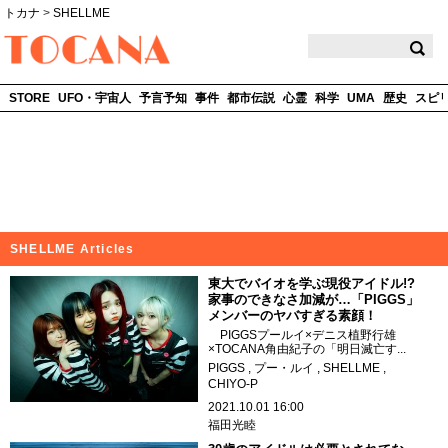
トカナ
>
SHELLME
TOCANA
STORE
UFO・宇宙人
予言予知
事件
都市伝説
心霊
科学
UMA
歴史
スピ
SHELLME Articles
東大でバイオを学ぶ現役アイドル!?
家事のできなさ加減が…「PIGGS」
メンバーのヤバすぎる素顔！
PIGGSプールイ×デニス植野行雄
×TOCANA角由紀子の「明日滅亡す...
PIGGS
プー・ルイ
SHELLME
CHIYO-P
2021.10.01 16:00
福田光睦