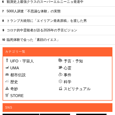
観測史上最強クラスのスーパーエルニーニョ発達中
5000人調査「不思議な体験」の実態
トランプ大統領に「エイリアン発表原稿」を渡した男
コロナ的中霊能者が語る2026年の予言ビジョン
臨死体験で会った「素顔のイエス」
カテゴリ一覧
UFO・宇宙人
予言・予知
UMA
心霊
都市伝説
事件
歴史
科学
奇妙
スピリチュアル
STORE
SNS