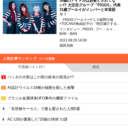
30歳のアイドルは必要とされてな
い!? 大注目グループ「PIGGS」代表
31歳プールイがメンバーと本音語
り！
PIGGSプールイ×デニス植野行雄
×TOCANA角由紀子の「明日滅亡する...
インタビュー
PIGGS
プー・ルイ
BAN－BAN
2021.09.29 16:00
福田光睦
人気記事ランキング
17:35更新
不思議ベスト10！
総合
バッタの大群はこの世の終末の前兆か!?
AI設計ウイルス16種が細胞を殺した衝撃
ブラジル金属球体UFO事件の機密ファイル
「見世物サーカス」で最も愛された人間5選
AC-130が遭遇した"25個の球体"の謎