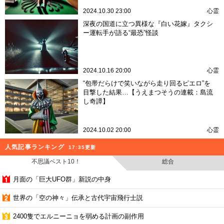
2024.10.30 23:00
心霊
深夜の国道に立つ異様な『白い花嫁』タクシ
ー運転手が語る“最恐”怪談
2024.10.16 20:00
心霊
“包帯だらけで笑いながら走り回るピエロ”を
目撃した結果…【うえまつそうの連載：島流
し奇譚】
2024.10.02 20:00
心霊
人気記事ランキング
17:35更新
不思議ベスト10！
総合
月面の「巨大UFO群」新説の中身
世界の「空の神々」伝承と古代宇宙飛行士説
2400隻でエルニーニョを弱める計画の副作用