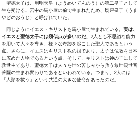
聖德太子は、用明天皇（ようめいてんのう）の第二皇子として
生を受ける。宮中の馬小屋の前で生まれたため、厩戸皇子（うま
やどのおうじ）と呼ばれていた。
同じようにイエス・キリストも馬小屋で生まれている。
実は、
イエスと聖徳太子には類似点が多いのだ
。2人とも不思議な能力
を用いて人々を導き、様々な奇跡を起こした聖人であるという
点。さらに、イエスはキリスト教の祖であり、太子は仏教を日本
に広めた人物であるという点。そして、キリストは神の子にして
救世主であり、聖徳太子は人々を世の苦しみから救う救世観世音
菩薩の生まれ変わりであるといわれている。つまり、2人には
「人類を救う」という共通の大きな使命があったのだ。