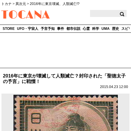
トカナ
>
異次元
>
2016年に東京壊滅、人類滅亡!?
TOCANA
STORE
UFO・宇宙人
予言予知
事件
都市伝説
心霊
科学
UMA
歴史
スピ
2016年に東京が壊滅して人類滅亡？封印された「聖徳太子
の予言」に戦慄！
2015.04.23 12:00