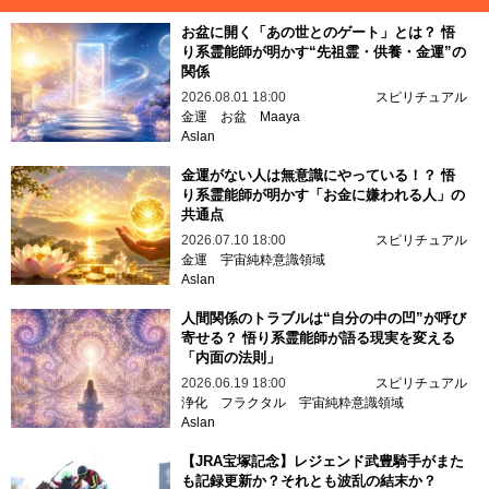
お盆に開く「あの世とのゲート」とは？ 悟
り系霊能師が明かす“先祖霊・供養・金運”の
関係
2026.08.01 18:00
スピリチュアル
金運
お盆
Maaya
Aslan
金運がない人は無意識にやっている！？ 悟
り系霊能師が明かす「お金に嫌われる人」の
共通点
2026.07.10 18:00
スピリチュアル
金運
宇宙純粋意識領域
Aslan
人間関係のトラブルは“自分の中の凹”が呼び
寄せる？ 悟り系霊能師が語る現実を変える
「内面の法則」
2026.06.19 18:00
スピリチュアル
浄化
フラクタル
宇宙純粋意識領域
Aslan
【JRA宝塚記念】レジェンド武豊騎手がまた
も記録更新か？それとも波乱の結末か？