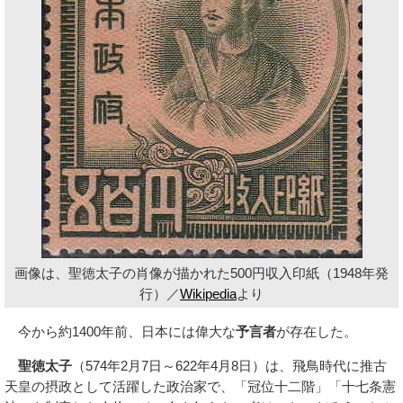
画像は、聖徳太子の肖像が描かれた500円収入印紙（1948年発
行）／
Wikipedia
より
今から約1400年前、日本には偉大な
予言者
が存在した。
聖徳太子
（574年2月7日～622年4月8日）は、飛鳥時代に推古
天皇の摂政として活躍した政治家で、「冠位十二階」「十七条憲