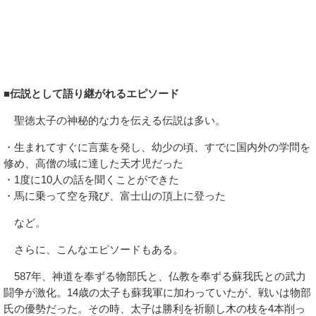
■伝説として語り継がれるエピソード
聖徳太子の神秘的な力を伝える伝説は多い。
・生まれてすぐに言葉を発し、幼少の頃、すでに国内外の学問を
修め、高僧の域に達した天才児だった
・1度に10人の話を聞くことができた
・馬に乗って空を飛び、富士山の頂上に登った
など。
さらに、こんなエピソードもある。
587年、神道を奉ずる物部氏と、仏教を奉ずる蘇我氏との武力
闘争が激化。14歳の太子も蘇我軍に加わっていたが、戦いは物部
氏の優勢だった。その時、太子は勝利を祈願し木の枝を4本削っ