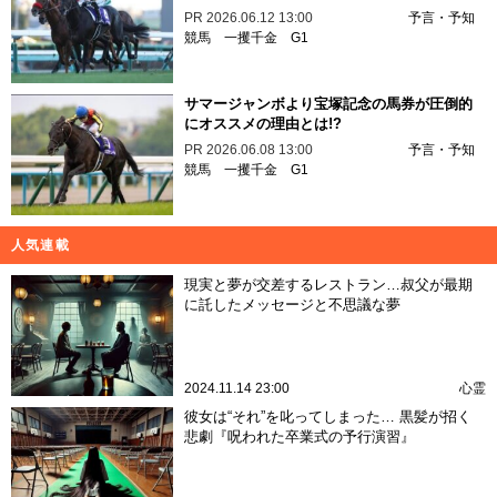
PR
2026.06.12 13:00
予言・予知
競馬
一攫千金
G1
サマージャンボより宝塚記念の馬券が圧倒的
にオススメの理由とは!?
PR
2026.06.08 13:00
予言・予知
競馬
一攫千金
G1
人気連載
現実と夢が交差するレストラン…叔父が最期
に託したメッセージと不思議な夢
2024.11.14 23:00
心霊
彼女は“それ”を叱ってしまった… 黒髪が招く
悲劇『呪われた卒業式の予行演習』