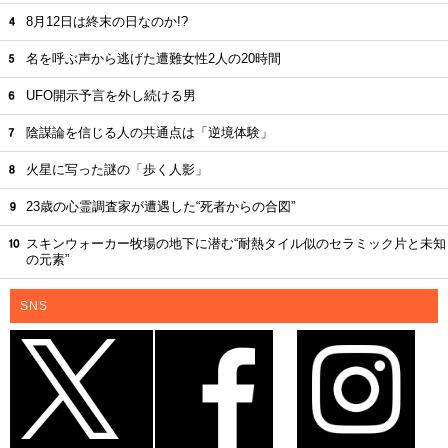
8月12日は終末の日なのか!?
名を呼ぶ声から逃げた遭難女性2人の20時間
UFO開示予言を外し続ける男
陰謀論を信じる人の共通点は「逆境体験」
火星に写った謎の「歩く人影」
23歳の心霊調査家が遭遇した“死者からの合図”
スキンウォーカー牧場の地下に潜む“耐熱タイル似のセラミック片と未知
の元素”
SNS