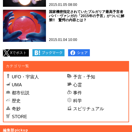
2015.01.05 08:00
国家機密指定されていたブルガリア最高予言者
ババ・ヴァンガの「2015年の予言」がついに解
禁!! 驚愕の内容とは？
2015.01.04 10:00
Xでポスト
カテゴリ一覧
UFO・宇宙人
予言・予知
UMA
心霊
都市伝説
事件
歴史
科学
奇妙
スピリチュアル
STORE
編集部pickup