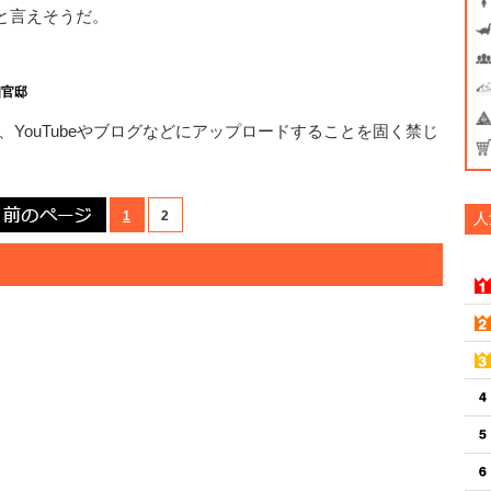
と言えそうだ。
相官邸
YouTubeやブログなどにアップロードすることを固く禁じ
前のページ
1
2
人