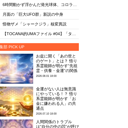
・
・
6時間動かず浮かんだ発光球体、コロラド上空の謎
・
・
月面の「巨大UFO群」新説の中身
月面の「巨大UFO群
・
・
怪物ザメ「シャークジラ」核変異説
怪物ザメ「シャーク
・
・
【TOCANA的UMAファイル #04】「タッツェルヴルム」
集部 PICK UP
お盆に開く「あの世と
のゲート」とは？ 悟り
系霊能師が明かす“先祖
霊・供養・金運”の関係
2026.08.01 18:00
金運がない人は無意識
にやっている！？ 悟り
系霊能師が明かす「お
金に嫌われる人」の共
通点
2026.07.10 18:00
人間関係のトラブル
は“自分の中の凹”が呼び