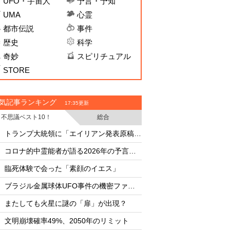
UFO・宇宙人
予言・予知
UMA
心霊
都市伝説
事件
歴史
科学
奇妙
スピリチュアル
STORE
気記事ランキング
17:35更新
不思議ベスト10！
総合
・
・
トランプ大統領に「エイリアン発表原稿」を渡した男
・
・
コロナ的中霊能者が語る2026年の予言ビジョン
・
・
臨死体験で会った「素顔のイエス」
臨死体験で会った「
・
・
ブラジル金属球体UFO事件の機密ファイル
・
・
またしても火星に謎の「扉」が出現？
またしても火星に謎
・
・
文明崩壊確率49%、2050年のリミット
文明崩壊確率49%、2