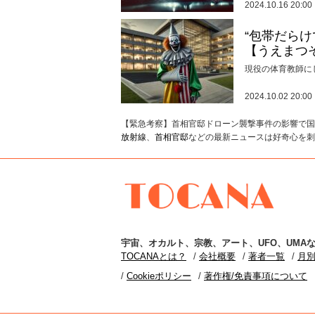
2024.10.16 20:00
“包帯だら
【うえまつ
現役の体育教師に
2024.10.02 20:00
【緊急考察】首相官邸ドローン襲撃事件の影響で国
放射線
、
首相官邸
などの最新ニュースは好奇心を刺
TOCANA
宇宙
、
オカルト
、
宗教
、
アート
、
UFO
、
UMA
な
TOCANAとは？
会社概要
著者一覧
月
Cookieポリシー
著作権/免責事項について