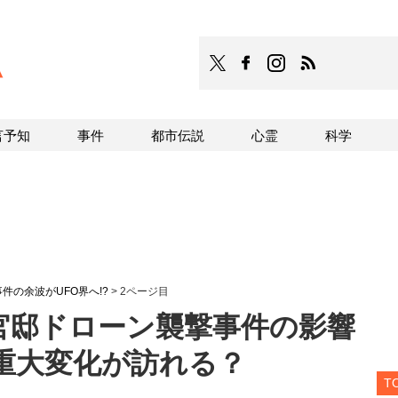
TOCANA
TOCANAのFacebookはこち
TOCANAのinstagra
TOCANAのRS
言予知
事件
都市伝説
心霊
科学
件の余波がUFO界へ!?
>
2ページ目
官邸ドローン襲撃事件の影響
に重大変化が訪れる？
T