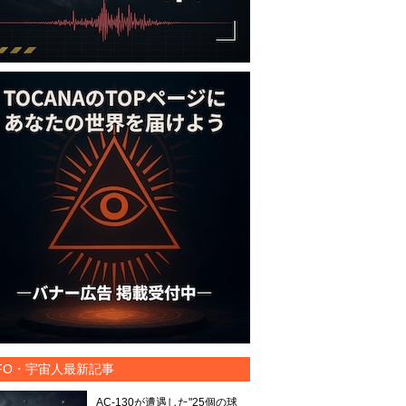
FO・宇宙人最新記事
AC-130が遭遇した"25個の球