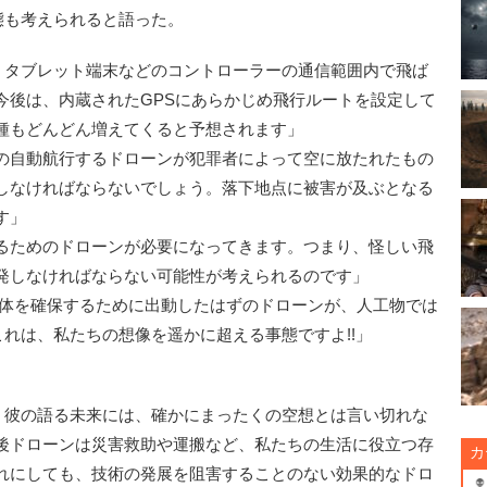
態も考えられると語った。
、タブレット端末などのコントローラーの通信範囲内で飛ば
今後は、内蔵されたGPSにあらかじめ飛行ルートを設定して
種もどんどん増えてくると予想されます」
の自動航行するドローンが犯罪者によって空に放たれたもの
しなければならないでしょう。落下地点に被害が及ぶとなる
す」
るためのドローンが必要になってきます。つまり、怪しい飛
発しなければならない可能性が考えられるのです」
物体を確保するために出動したはずのドローンが、人工物では
これは、私たちの想像を遥かに超える事態ですよ!!」
彼の語る未来には、確かにまったくの空想とは言い切れな
後ドローンは災害救助や運搬など、私たちの生活に役立つ存
カ
れにしても、技術の発展を阻害することのない効果的なドロ