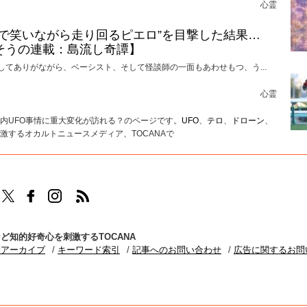
心霊
けで笑いながら走り回るピエロ”を目撃した結果…
そうの連載：島流し奇譚】
してありがながら、ベーシスト、そして怪談師の一面もあわせもつ、う...
心霊
内UFO事情に重大変化が訪れる？のページです。
UFO
、
テロ
、
ドローン
、
激するオカルトニュースメディア、TOCANAで
TOCANAのFacebookはこちら
TOCANAのinstagramはこちら
TOCANAのRSSはこちら
ど知的好奇心を刺激するTOCANA
別アーカイブ
キーワード索引
記事へのお問い合わせ
広告に関するお問