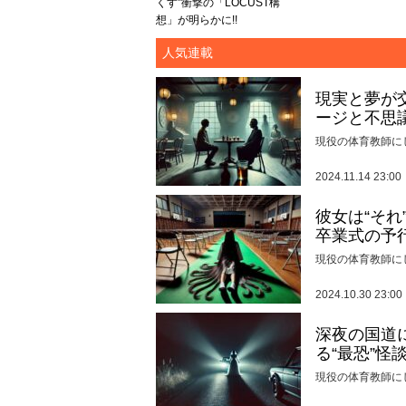
くす”衝撃の「LOCUST構
想」が明らかに!!
人気連載
現実と夢が
ージと不思
現役の体育教師に
2024.11.14 23:00
彼女は“そ
卒業式の予
現役の体育教師に
2024.10.30 23:00
深夜の国道
る“最恐”怪
現役の体育教師に