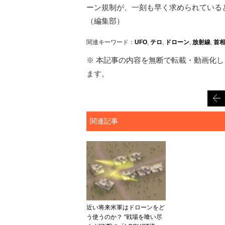
ーン規制が、一刻も早く求められている
（編集部）
関連キーワード：
UFO
,
テロ
,
ドローン
,
放射線
,
首
※ 本記事の内容を無断で転載・動画化し、
ます。
関連記事
近い将来米軍はドローンをど
う使うのか？ “戦場を喰い尽