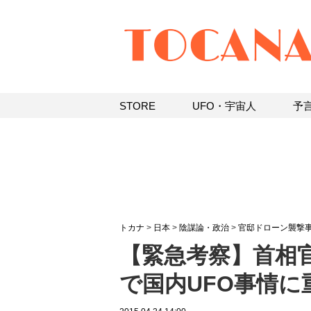
STORE
UFO・宇宙人
予
トカナ
>
日本
>
陰謀論・政治
>
官邸ドローン襲撃事
【緊急考察】首相
で国内UFO事情