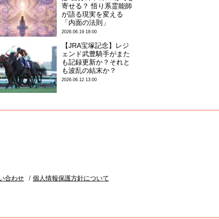
寄せる？ 悟り系霊能師
が語る現実を変える
「内面の法則」
2026.06.19 18:00
【JRA宝塚記念】レジ
ェンド武豊騎手がまた
も記録更新か？それと
も波乱の結末か？
2026.06.12 13:00
い合わせ
個人情報保護方針について