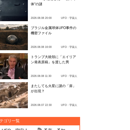
体"の謎
2026.08.08 20:00
UFO・宇宙人
ブラジル金属球体UFO事件の
機密ファイル
2026.08.08 16:00
UFO・宇宙人
トランプ大統領に「エイリア
ン発表原稿」を渡した男
2026.08.08 11:30
UFO・宇宙人
またしても火星に謎の「扉」
が出現？
2026.08.07 22:30
UFO・宇宙人
テゴリ一覧