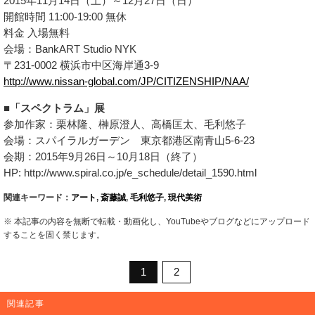
2015年11月14日（土）～12月27日（日）
開館時間 11:00-19:00 無休
料金 入場無料
会場：BankART Studio NYK
〒231-0002 横浜市中区海岸通3-9
http://www.nissan-global.com/JP/CITIZENSHIP/NAA/
■「スペクトラム」展
参加作家：栗林隆、榊原澄人、高橋匡太、毛利悠子
会場：スパイラルガーデン 東京都港区南青山5-6-23
会期：2015年9月26日～10月18日（終了）
HP: http://www.spiral.co.jp/e_schedule/detail_1590.html
関連キーワード：
アート
,
斎藤誠
,
毛利悠子
,
現代美術
※ 本記事の内容を無断で転載・動画化し、YouTubeやブログなどにアップロード
することを固く禁じます。
1
2
関連記事