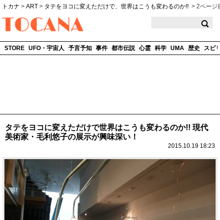
トカナ
>
ART
>
タテをヨコに変えただけで、世界はこうも変わるのか!!
>
2ページ
TOCANA
STORE
UFO・宇宙人
予言予知
事件
都市伝説
心霊
科学
UMA
歴史
スピ
タテをヨコに変えただけで世界はこうも変わるのか!! 現代
美術家・毛利悠子の展示が興味深い！
2015.10.19 18:23