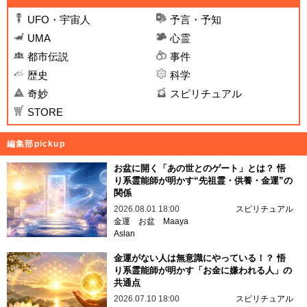
UFO・宇宙人
予言・予知
UMA
心霊
都市伝説
事件
歴史
科学
奇妙
スピリチュアル
STORE
編集部pickup
お盆に開く「あの世とのゲート」とは？ 悟
り系霊能師が明かす“先祖霊・供養・金運”の
関係
2026.08.01 18:00
スピリチュアル
金運
お盆
Maaya
Aslan
金運がない人は無意識にやっている！？ 悟
り系霊能師が明かす「お金に嫌われる人」の
共通点
2026.07.10 18:00
スピリチュアル