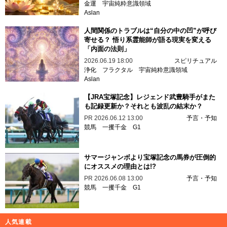
金運
宇宙純粋意識領域
Aslan
人間関係のトラブルは“自分の中の凹”が呼び
寄せる？ 悟り系霊能師が語る現実を変える
「内面の法則」
2026.06.19 18:00
スピリチュアル
浄化
フラクタル
宇宙純粋意識領域
Aslan
【JRA宝塚記念】レジェンド武豊騎手がまた
も記録更新か？それとも波乱の結末か？
PR
2026.06.12 13:00
予言・予知
競馬
一攫千金
G1
サマージャンボより宝塚記念の馬券が圧倒的
にオススメの理由とは!?
PR
2026.06.08 13:00
予言・予知
競馬
一攫千金
G1
人気連載