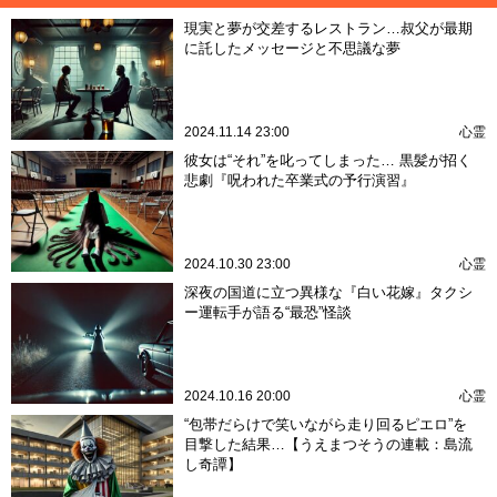
現実と夢が交差するレストラン…叔父が最期
に託したメッセージと不思議な夢
2024.11.14 23:00
心霊
彼女は“それ”を叱ってしまった… 黒髪が招く
悲劇『呪われた卒業式の予行演習』
2024.10.30 23:00
心霊
深夜の国道に立つ異様な『白い花嫁』タクシ
ー運転手が語る“最恐”怪談
2024.10.16 20:00
心霊
“包帯だらけで笑いながら走り回るピエロ”を
目撃した結果…【うえまつそうの連載：島流
し奇譚】