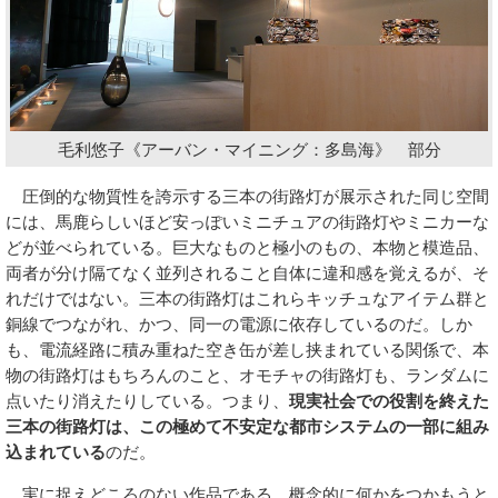
毛利悠子《アーバン・マイニング：多島海》 部分
圧倒的な物質性を誇示する三本の街路灯が展示された同じ空間
には、馬鹿らしいほど安っぽいミニチュアの街路灯やミニカーな
どが並べられている。巨大なものと極小のもの、本物と模造品、
両者が分け隔てなく並列されること自体に違和感を覚えるが、そ
れだけではない。三本の街路灯はこれらキッチュなアイテム群と
銅線でつながれ、かつ、同一の電源に依存しているのだ。しか
も、電流経路に積み重ねた空き缶が差し挟まれている関係で、本
物の街路灯はもちろんのこと、オモチャの街路灯も、ランダムに
点いたり消えたりしている。つまり、
現実社会での役割を終えた
三本の街路灯は、この極めて不安定な都市システムの一部に組み
込まれている
のだ。
実に捉えどころのない作品である。概念的に何かをつかもうと