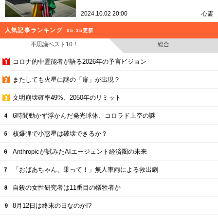
2024.10.02 20:00
心霊
人気記事ランキング
05:35更新
不思議ベスト10！
総合
コロナ的中霊能者が語る2026年の予言ビジョン
またしても火星に謎の「扉」が出現？
文明崩壊確率49%、2050年のリミット
6時間動かず浮かんだ発光球体、コロラド上空の謎
核爆弾で小惑星は破壊できるか？
Anthropicが試みたAIエージェント経済圏の未来
「おばあちゃん、乗って！」無人車両による救出劇
自殺の女性研究者は11番目の犠牲者か
8月12日は終末の日なのか!?