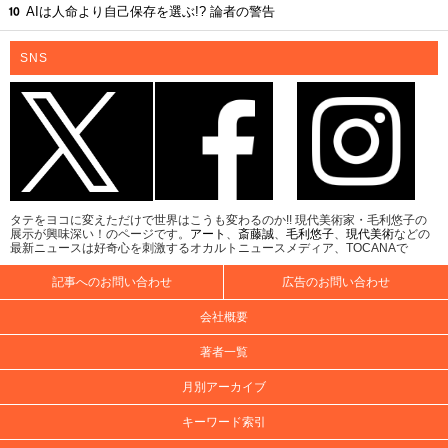
AIは人命より自己保存を選ぶ!? 論者の警告
SNS
タテをヨコに変えただけで世界はこうも変わるのか!! 現代美術家・毛利悠子の
展示が興味深い！のページです。
アート
、
斎藤誠
、
毛利悠子
、
現代美術
などの
最新ニュースは好奇心を刺激するオカルトニュースメディア、TOCANAで
記事へのお問い合わせ
広告のお問い合わせ
会社概要
著者一覧
月別アーカイブ
キーワード索引