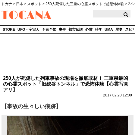
トカナ
>
日本
>
スポット
>
250人死傷した三重の心霊スポットで超恐怖体験
>
2ペ
TOCANA
STORE
UFO・宇宙人
予言予知
事件
都市伝説
心霊
科学
UMA
歴史
スピ
250人が死傷した列車事故の現場を徹底取材！ 三重県最凶
の心霊スポット「旧総谷トンネル」で恐怖体験【心霊写真
アリ】
2017.02.20 12:00
【事故の生々しい痕跡】