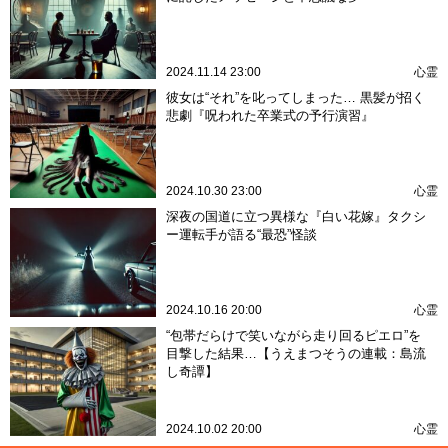
2024.11.14 23:00
心霊
彼女は“それ”を叱ってしまった… 黒髪が招く
悲劇『呪われた卒業式の予行演習』
2024.10.30 23:00
心霊
深夜の国道に立つ異様な『白い花嫁』タクシ
ー運転手が語る“最恐”怪談
2024.10.16 20:00
心霊
“包帯だらけで笑いながら走り回るピエロ”を
目撃した結果…【うえまつそうの連載：島流
し奇譚】
2024.10.02 20:00
心霊