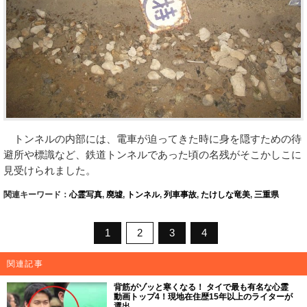
トンネルの内部には、電車が迫ってきた時に身を隠すための待
避所や標識など、鉄道トンネルであった頃の名残がそこかしこに
見受けられました。
関連キーワード：
心霊写真
,
廃墟
,
トンネル
,
列車事故
,
たけしな竜美
,
三重県
1
2
3
4
関連記事
背筋がゾッと寒くなる！ タイで最も有名な心霊
動画トップ4！現地在住歴15年以上のライターが
選出