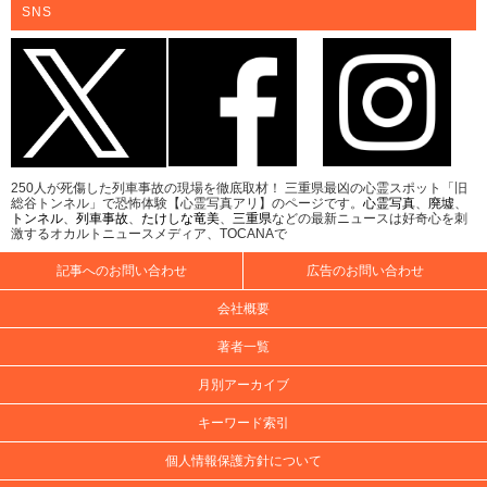
SNS
250人が死傷した列車事故の現場を徹底取材！ 三重県最凶の心霊スポット「旧
総谷トンネル」で恐怖体験【心霊写真アリ】のページです。
心霊写真
、
廃墟
、
トンネル
、
列車事故
、
たけしな竜美
、
三重県
などの最新ニュースは好奇心を刺
激するオカルトニュースメディア、TOCANAで
記事へのお問い合わせ
広告のお問い合わせ
会社概要
著者一覧
月別アーカイブ
キーワード索引
個人情報保護方針について