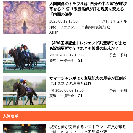
人間関係のトラブルは“自分の中の凹”が呼び
寄せる？ 悟り系霊能師が語る現実を変える
「内面の法則」
2026.06.19 18:00
スピリチュアル
浄化
フラクタル
宇宙純粋意識領域
Aslan
【JRA宝塚記念】レジェンド武豊騎手がまた
も記録更新か？それとも波乱の結末か？
PR
2026.06.12 13:00
予言・予知
競馬
一攫千金
G1
サマージャンボより宝塚記念の馬券が圧倒的
にオススメの理由とは!?
PR
2026.06.08 13:00
予言・予知
競馬
一攫千金
G1
人気連載
現実と夢が交差するレストラン…叔父が最期
に託したメッセージと不思議な夢