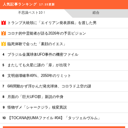
人気記事ランキング
17:35更新
不思議ベスト10！
総合
トランプ大統領に「エイリアン発表原稿」を渡した男
コロナ的中霊能者が語る2026年の予言ビジョン
臨死体験で会った「素顔のイエス」
ブラジル金属球体UFO事件の機密ファイル
またしても火星に謎の「扉」が出現？
文明崩壊確率49%、2050年のリミット
6時間動かず浮かんだ発光球体、コロラド上空の謎
月面の「巨大UFO群」新説の中身
怪物ザメ「シャークジラ」核変異説
【TOCANA的UMAファイル #04】「タッツェルヴルム」