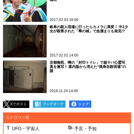
2017.02.03 16:00
岐阜の殺人現場に行ったらカメラに異変！ 中2少
女が殺害された「華の城」で血溜まりも発見!?
2017.02.01 14:00
京都御苑、噂の「封印トイレ」で超ヤバ心霊写
真を激写！ 案内版から消えた“焼身自殺現場”の
謎
2016.11.24 14:00
Xでポスト
カテゴリ一覧
UFO・宇宙人
予言・予知