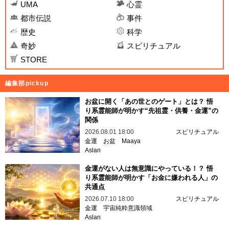
UMA
心霊
都市伝説
事件
歴史
科学
奇妙
スピリチュアル
STORE
編集部pickup
お盆に開く「あの世とのゲート」とは？ 悟
り系霊能師が明かす“先祖霊・供養・金運”の
関係
2026.08.01 18:00
スピリチュアル
金運
お盆
Maaya
Aslan
金運がない人は無意識にやっている！？ 悟
り系霊能師が明かす「お金に嫌われる人」の
共通点
2026.07.10 18:00
スピリチュアル
金運
宇宙純粋意識領域
Aslan