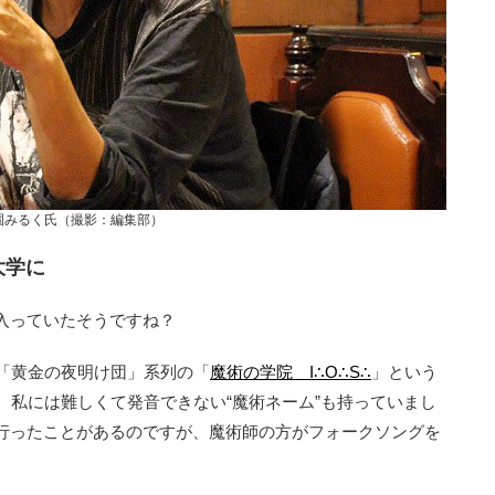
園みるく氏（撮影：編集部）
大学に
入っていたそうですね？
「黄金の夜明け団」系列の「
魔術の学院 I∴O∴S∴
」という
。私には難しくて発音できない“魔術ネーム”も持っていまし
行ったことがあるのですが、魔術師の方がフォークソングを