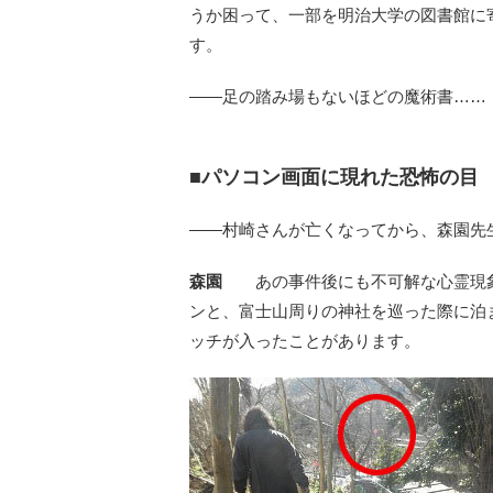
うか困って、一部を明治大学の図書館に
す。
――足の踏み場もないほどの魔術書……
■パソコン画面に現れた恐怖の目
――村崎さんが亡くなってから、森園先
森園
あの事件後にも不可解な心霊現象
ンと、富士山周りの神社を巡った際に泊
ッチが入ったことがあります。