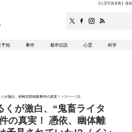
【心霊写真多数】漫画
TOCANA
TOCANAのFacebookはこち
TOCANAのinstagra
TOCANAのRS
言予知
事件
都市伝説
心霊
科学
るくが激白、村崎百郎刺殺事件の真実！
>
3ページ目
るくが激白、“鬼畜ライタ
件の真実！ 憑依、幽体離