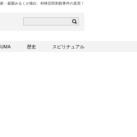
家・森園みるくが激白、村崎百郎刺殺事件の真実！
ら
mはこちら
Sはこちら
UMA
歴史
スピリチュアル