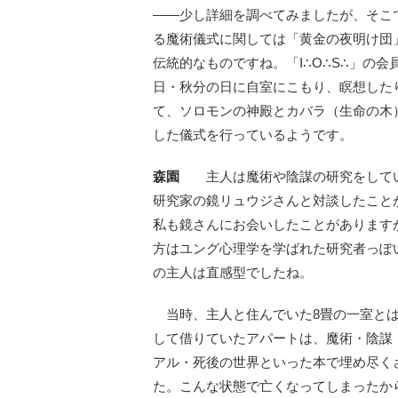
――少し詳細を調べてみましたが、そこ
る魔術儀式に関しては「黄金の夜明け団
伝統的なものですね。「I∴O∴S∴」の会
日・秋分の日に自室にこもり、瞑想した
て、ソロモンの神殿とカバラ（生命の木
した儀式を行っているようです。
森園
主人は魔術や陰謀の研究をして
研究家の鏡リュウジさんと対談したこと
私も鏡さんにお会いしたことがあります
方はユング心理学を学ばれた研究者っぽ
の主人は直感型でしたね。
当時、主人と住んでいた8畳の一室と
して借りていたアパートは、魔術・陰謀
アル・死後の世界といった本で埋め尽く
た。こんな状態で亡くなってしまったか