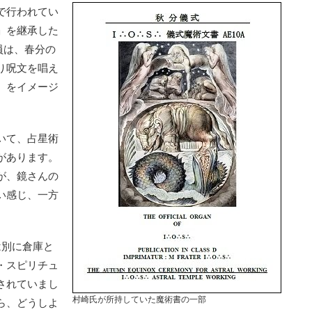
で行われてい
」を継承した
員は、春分の
り呪文を唱え
）をイメージ
いて、占星術
があります。
が、鏡さんの
い感じ、一方
は別に倉庫と
・スピリチュ
されていまし
村崎氏が所持していた魔術書の一部
ら、どうしよ