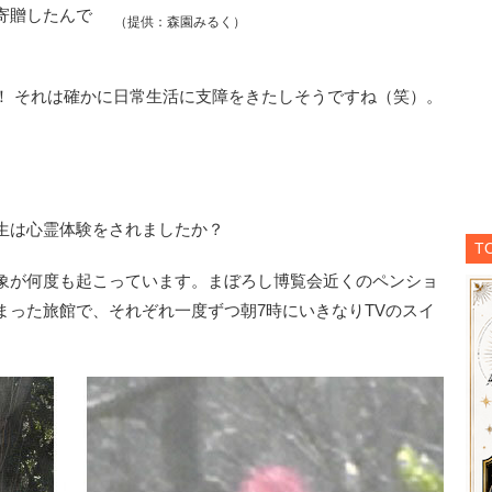
寄贈したんで
（提供：森園みるく）
！ それは確かに日常生活に支障をきたしそうですね（笑）。
生は心霊体験をされましたか？
T
が何度も起こっています。まぼろし博覧会近くのペンショ
まった旅館で、それぞれ一度ずつ朝7時にいきなりTVのスイ