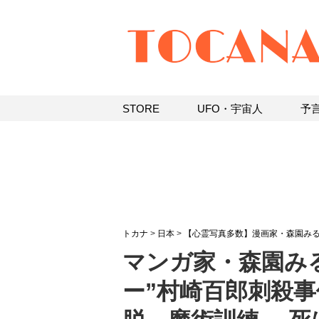
STORE
UFO・宇宙人
予
トカナ
>
日本
>
【心霊写真多数】漫画家・森園み
マンガ家・森園み
ー”村崎百郎刺殺事