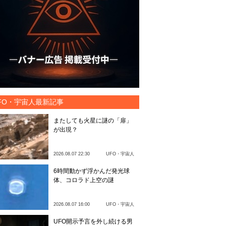
FO・宇宙人最新記事
またしても火星に謎の「扉」
が出現？
2026.08.07 22:30
UFO・宇宙人
6時間動かず浮かんだ発光球
体、コロラド上空の謎
2026.08.07 16:00
UFO・宇宙人
UFO開示予言を外し続ける男