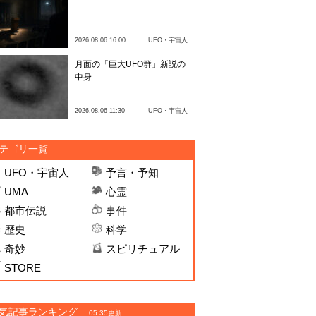
2026.08.06 16:00
UFO・宇宙人
月面の「巨大UFO群」新説の
中身
2026.08.06 11:30
UFO・宇宙人
テゴリ一覧
UFO・宇宙人
予言・予知
UMA
心霊
都市伝説
事件
歴史
科学
奇妙
スピリチュアル
STORE
気記事ランキング
05:35更新