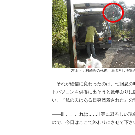
左上下：村崎氏の死後、まぼろし博覧
それが確信に変わったのは、七回忌の時で
トパソコンを供養に出そうと数年ぶりに
い。『私の夫はある日突然殺された』の
――!!! こ、これは……!! 実に恐ろ
ので、今日はここで終わりにさせて下さ