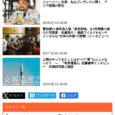
ジャーニー』出演・丸山ゴンザレスに聞く、ア
ジア諸国の変化
2016.07.14 16:00
愛知県の 移民流入地「保見団地」を3年間撮り続
けた写真家・名越啓介！ 超絶ワイルド&センチ
メンタルな“日本の外国”の実態（インタビュー)
2017.10.02 16:00
人間がやってきたことはすべて“変”なんじゃな
いか？ ― 『奇界遺産2』佐藤健寿インタビュ
ー 圧倒的写真と秘話
2014.05.12 18:00
Xでポスト
カテゴリ一覧