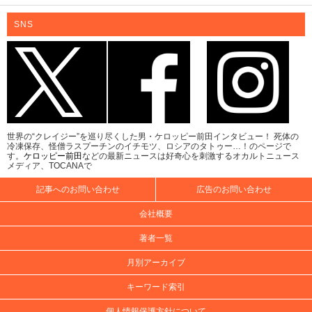
SNS
世界の“クレイジー”を巡り尽くした男・ケロッピー前田インタビュー！ 死体の
冷凍保存、怪僧ラスプーチンのイチモツ、ロシアのタトゥー…！のページで
す。
ケロッピー前田
などの最新ニュースは好奇心を刺激するオカルトニュース
メディア、TOCANAで
記事へのお問い合わせ
広告のお問い合わせ
会社概要
著者一覧
月別アーカイブ
キーワード索引
個人情報保護方針について