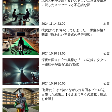
現実と夢が交差するレストラン…叔父が最期
に託したメッセージと不思議な夢
2024.11.14 23:00
心霊
彼女は“それ”を叱ってしまった… 黒髪が招く
悲劇『呪われた卒業式の予行演習』
2024.10.30 23:00
心霊
深夜の国道に立つ異様な『白い花嫁』タクシ
ー運転手が語る“最恐”怪談
2024.10.16 20:00
心霊
“包帯だらけで笑いながら走り回るピエロ”を
目撃した結果…【うえまつそうの連載：島流
し奇譚】