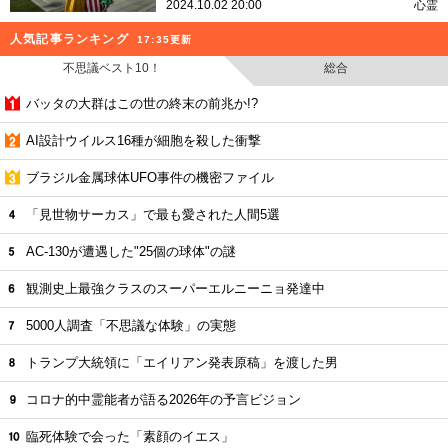
2024.10.02 20:00
心霊
人気記事ランキング
17:35更新
不思議ベスト10！
総合
バッタの大群はこの世の終末の前兆か!?
AI設計ウイルス16種が細胞を殺した衝撃
ブラジル金属球体UFO事件の機密ファイル
「見世物サーカス」で最も愛された人間5選
AC-130が遭遇した"25個の球体"の謎
観測史上最強クラスのスーパーエルニーニョ発達中
5000人調査「不思議な体験」の実態
トランプ大統領に「エイリアン発表原稿」を渡した男
コロナ的中霊能者が語る2026年の予言ビジョン
臨死体験で会った「素顔のイエス」