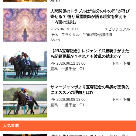
Aslan
人間関係のトラブルは“自分の中の凹”が呼び
寄せる？ 悟り系霊能師が語る現実を変える
「内面の法則」
2026.06.19 18:00
スピリチュアル
浄化
フラクタル
宇宙純粋意識領域
Aslan
【JRA宝塚記念】レジェンド武豊騎手がまた
も記録更新か？それとも波乱の結末か？
PR
2026.06.12 13:00
予言・予知
競馬
一攫千金
G1
サマージャンボより宝塚記念の馬券が圧倒的
にオススメの理由とは!?
PR
2026.06.08 13:00
予言・予知
競馬
一攫千金
G1
人気連載