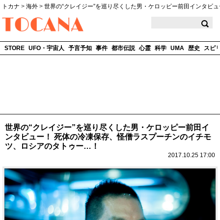
トカナ
>
海外
>
世界の“クレイジー”を巡り尽くした男・ケロッピー前田インタビュ
TOCANA
STORE
UFO・宇宙人
予言予知
事件
都市伝説
心霊
科学
UMA
歴史
スピ
世界の“クレイジー”を巡り尽くした男・ケロッピー前田イ
ンタビュー！ 死体の冷凍保存、怪僧ラスプーチンのイチモ
ツ、ロシアのタトゥー…！
2017.10.25 17:00