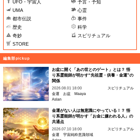
UFO・宇宙人
予言・予知
UMA
心霊
都市伝説
事件
歴史
科学
奇妙
スピリチュアル
STORE
編集部pickup
お盆に開く「あの世とのゲート」とは？ 悟
り系霊能師が明かす“先祖霊・供養・金運”の
関係
2026.08.01 18:00
スピリチュアル
金運
お盆
Maaya
Aslan
金運がない人は無意識にやっている！？ 悟
り系霊能師が明かす「お金に嫌われる人」の
共通点
2026.07.10 18:00
スピリチュアル
金運
宇宙純粋意識領域