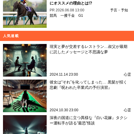
にオススメの理由とは!?
PR
2026.06.08 13:00
予言・予知
競馬
一攫千金
G1
人気連載
現実と夢が交差するレストラン…叔父が最期
に託したメッセージと不思議な夢
2024.11.14 23:00
心霊
彼女は“それ”を叱ってしまった… 黒髪が招く
悲劇『呪われた卒業式の予行演習』
2024.10.30 23:00
心霊
深夜の国道に立つ異様な『白い花嫁』タクシ
ー運転手が語る“最恐”怪談