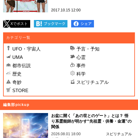
2017.10.15 12:00
Xでポスト
カテゴリ一覧
UFO・宇宙人
予言・予知
UMA
心霊
都市伝説
事件
歴史
科学
奇妙
スピリチュアル
STORE
編集部pickup
お盆に開く「あの世とのゲート」とは？ 悟
り系霊能師が明かす“先祖霊・供養・金運”の
関係
2026.08.01 18:00
スピリチュアル