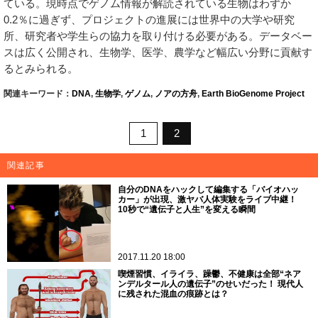
ている。現時点でゲノム情報が解読されている生物はわずか
0.2％に過ぎず、プロジェクトの進展には世界中の大学や研究
所、研究者や学生らの協力を取り付ける必要がある。データベー
スは広く公開され、生物学、医学、農学など幅広い分野に貢献す
るとみられる。
関連キーワード：
DNA
,
生物学
,
ゲノム
,
ノアの方舟
,
Earth BioGenome Project
1
2
関連記事
自分のDNAをハックして編集する「バイオハッ
カー」が出現、激ヤバ人体実験をライブ中継！
10秒で“遺伝子と人生”を変える瞬間
2017.11.20 18:00
喫煙習慣、イライラ、躁鬱、不健康は全部“ネア
ンデルタール人の遺伝子”のせいだった！ 現代人
に残された混血の痕跡とは？