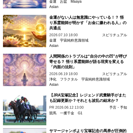
金運
お盆
Maaya
Aslan
金運がない人は無意識にやっている！？ 悟
り系霊能師が明かす「お金に嫌われる人」の
共通点
2026.07.10 18:00
スピリチュアル
金運
宇宙純粋意識領域
Aslan
人間関係のトラブルは“自分の中の凹”が呼び
寄せる？ 悟り系霊能師が語る現実を変える
「内面の法則」
2026.06.19 18:00
スピリチュアル
浄化
フラクタル
宇宙純粋意識領域
Aslan
【JRA宝塚記念】レジェンド武豊騎手がまた
も記録更新か？それとも波乱の結末か？
PR
2026.06.12 13:00
予言・予知
競馬
一攫千金
G1
サマージャンボより宝塚記念の馬券が圧倒的