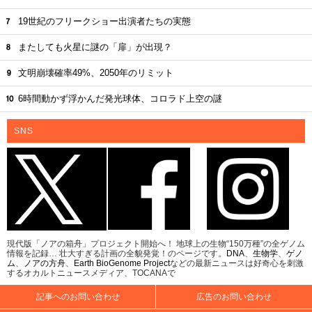
19世紀のフリークショー出演者たちの実態
またしても火星に謎の「扉」が出現？
文明崩壊確率49%、2050年のリミット
6時間動かず浮かんだ発光球体、コロラド上空の謎
SNS
現代版「ノアの箱舟」プロジェクト開始へ！ 地球上の生物“150万種”の全ゲノム
情報を記録… 壮大すぎる計画の全貌発覚！のページです。
DNA
、
生物学
、
ゲノ
ム
、
ノアの方舟
、
Earth BioGenome Project
などの最新ニュースは好奇心を刺激
するオカルトニュースメディア、TOCANAで
記事へのお問い合わせ
広告のお問い合わせ