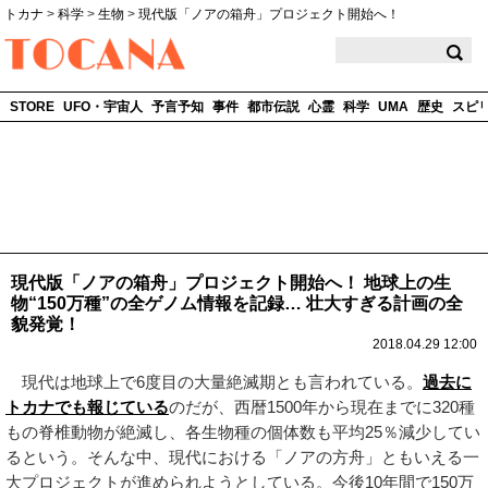
トカナ
>
科学
>
生物
>
現代版「ノアの箱舟」プロジェクト開始へ！
TOCANA
STORE
UFO・宇宙人
予言予知
事件
都市伝説
心霊
科学
UMA
歴史
スピ
現代版「ノアの箱舟」プロジェクト開始へ！ 地球上の生
物“150万種”の全ゲノム情報を記録… 壮大すぎる計画の全
貌発覚！
2018.04.29 12:00
現代は地球上で6度目の大量絶滅期とも言われている。
過去に
トカナでも報じている
のだが、西暦1500年から現在までに320種
もの脊椎動物が絶滅し、各生物種の個体数も平均25％減少してい
るという。そんな中、現代における「ノアの方舟」ともいえる一
大プロジェクトが進められようとしている。今後10年間で150万