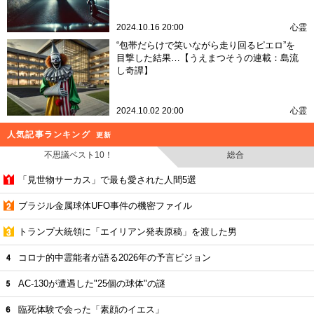
2024.10.16 20:00
心霊
“包帯だらけで笑いながら走り回るピエロ”を
目撃した結果…【うえまつそうの連載：島流
し奇譚】
2024.10.02 20:00
心霊
人気記事ランキング
更新
不思議ベスト10！
総合
「見世物サーカス」で最も愛された人間5選
ブラジル金属球体UFO事件の機密ファイル
トランプ大統領に「エイリアン発表原稿」を渡した男
コロナ的中霊能者が語る2026年の予言ビジョン
AC-130が遭遇した"25個の球体"の謎
臨死体験で会った「素顔のイエス」