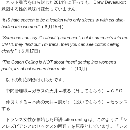
ネット発言を自ら封じた2014年に下っても、Drew Deveauxの
意図する性的意味は変わっていません。
“it IS hate speech to be a lesbian who only sleeps w with cis able-
bodied thin women.”
（６月15日）
“Someone can say it’s about “preference”, but if someone’s into me
UNTIL they “find out” I’m trans, then you can see cotton ceiling
clearly.”
（６月17日）
“The Cotton Ceiling is NOT about “men” getting into women’s
pants, it’s about women born male…”
（10月）
以下の対応関係は明らかです。
中間管理職→ガラスの天井→破る（外してもらう）→ＣＥО
仲良くする→木綿の天井→脱がす（脱いでもらう）→セックス
する
トランス女性が創始した用語cotton ceiling は、このように「シ
スレズビアンとのセックスの困難」を原義としています。「シス