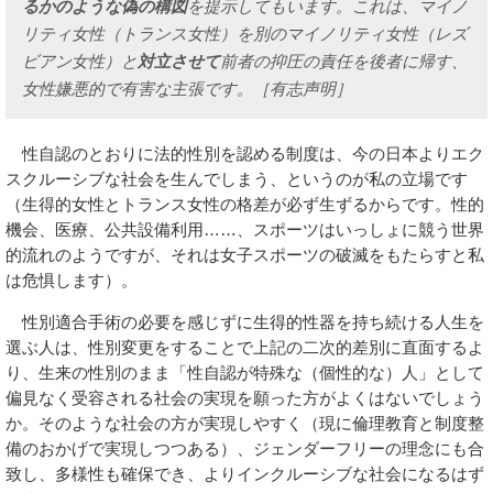
るかのような偽の構図
を提示してもいます。これは、マイノ
リティ女性（トランス女性）を別のマイノリティ女性（レズ
ビアン女性）と
対立させて
前者の抑圧の責任を後者に帰す、
女性嫌悪的で有害な主張です。［有志声明］
性自認のとおりに法的性別を認める制度は、今の日本よりエク
スクルーシブな社会を生んでしまう、というのが私の立場です
（生得的女性とトランス女性の格差が必ず生ずるからです。性的
機会、医療、公共設備利用……、スポーツはいっしょに競う世界
的流れのようですが、それは女子スポーツの破滅をもたらすと私
は危惧します）。
性別適合手術の必要を感じずに生得的性器を持ち続ける人生を
選ぶ人は、性別変更をすることで上記の二次的差別に直面するよ
り、生来の性別のまま「性自認が特殊な（個性的な）人」として
偏見なく受容される社会の実現を願った方がよくはないでしょう
か。そのような社会の方が実現しやすく（現に倫理教育と制度整
備のおかげで実現しつつある）、ジェンダーフリーの理念にも合
致し、多様性も確保でき、よりインクルーシブな社会になるはず