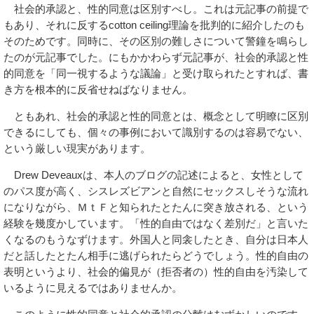
社会的承認と、性的同意は区別すべし。これは元記事の前提で
もあり、それに反するcotton ceiling理論を批判的に紹介したのも
そのためです。同時に、その区別の難しさについて警鐘を鳴らし
たのが元記事でした。にもかかわらず元記事が、社会的承認と性
的同意を「同一視するような議論」と受け取られたとすれば、書
き方を根本的に反省せねばなりません。
ともあれ、社会的承認と性的同意とは、概念として明瞭に区別
できるにしても、個々の事例において識別するのは容易でない、
という厳しい現実があります。
Drew Deveauxは、本人のブログの記述によると、女性として
のパス度が高く、シスレズビアンと自然にセックスしそうな流れ
になりながら、ＭｔＦと知られたとたんに突き放される、という
経験を幾度かしています。「性的自由ではなく差別だ」と言いた
くなるのもうなずけます。外国人と同衾したとき、自分は日本人
だと話したとたん相手に逃げられたらどうでしょう。性的自由の
表明というより、社会的偏見が（拒否者の）性的自由を汚染して
いるように見えるではありませんか。