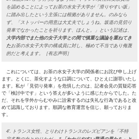
を認めることによってお茶の水女子大学が「滑りやすい坂」
に踏み出したという主張には根拠がありません。のみなら
ず、「ストッパーの用意は大丈夫でしょうね。坂道の見切り
発車でなかったことを祈ります、ほんと。」という記述は、
大学内部でまた他の女子大学との間で慎重な議論を重ねてき
た
お茶の水女子大学の構成員に対し、極めて不当であり侮蔑
的だと考えます。［有志声明］
これについては、お茶の水女子大学の関係者にお詫び申し上げ
ます。とくに、茶化すような口調について、ひとえに謝罪いたし
ます。私が「見切り発車」を危惧したのは、記者会見の質疑応答
で「検討中です」という答えが多いように感じたからでした。た
だ、それを学外からむやみに詮索するのは失礼な行為であると改
めて認識しております。順調な教育運営を信じ、願っておりま
す。
4’. トランス女性、とりわけトランスのレズビアンを「不特
定多数の女とやりたが」る
「わかりやすい普通の男たち」と