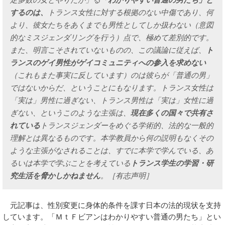
するのは、
トランス女性に対する根拠のない中傷であり、何
より、彼女たちをあくまでも男性としてしか扱わない（意図
的なミスジェンダリングを行う）点で、極めて差別的です。
また、明言こそされていないものの、この議論に従えば、
ト
ランスのゲイ男性がゲイコミュニティへの参入を求めない
（これもまた事実に反しています）のは彼らが「普通の男」
ではないからだ、ということにもなります。トランス女性は
「実は」男性に過ぎない、トランス男性は「実は」女性に過
ぎない、というこのような主張は、
現在多くの国々で共有さ
れている
トランスジェンダーをめぐる学術的、法的な一般的
理解とは異なるものです。本学教員から何の説明もなくその
ような主張がなされることは、すでに本学で学んでいる、あ
るいは本学で学ぶことを考えている
トランス学生の学習・研
究生活を脅かしかねません
。［有志声明］
元記事は、性別変更に身体的条件を課す日本の法的現状を支持
しています。「ＭｔＦビアンはわかりやすい普通の男たち」とい