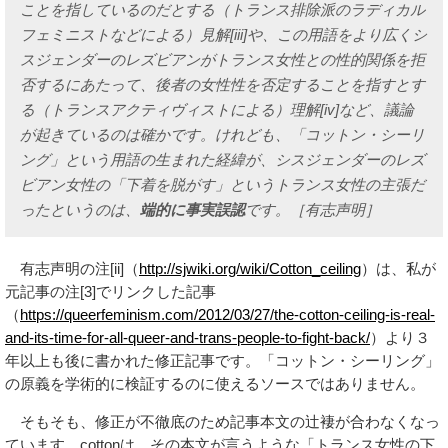
ことを指しているのだとする（トランス排除派のラディカル
フェミニストなどによる）見解[iii]や、この用語をより広くシ
スジェンダーのレズビアンがトランス女性との性的関係を拒
否するにあたって、後者の女性性を否定することを指すとす
る（トランスアクティヴィストによる）理解[iv]など、議論
が起きているのは確かです。けれども、「コットン・シーリ
ング」という用語の生まれた経緯が、シスジェンダーのレズ
ビアン女性の「下着を脱がす」というトランス女性の主張だ
ったというのは、
端的に事実誤認
です。［有志声明］
有志声明の注[ii]（
http://sjwiki.org/wiki/Cotton_ceiling
）は、私が
元記事の注[3]でリンクした記事
（
https://queerfeminism.com/2012/03/27/the-cotton-ceiling-is-real-
and-its-time-for-all-queer-and-trans-people-to-fight-back/
）より３
年以上も後に書かれた修正記事です。「コットン・シーリング」
の原義を学術的に検証するのに使えるソースではありません。
そもそも、修正が不徹底のため記事本文の辻褄が合わなくなっ
ています。cottonは、その本文が言うような「トランス女性の下