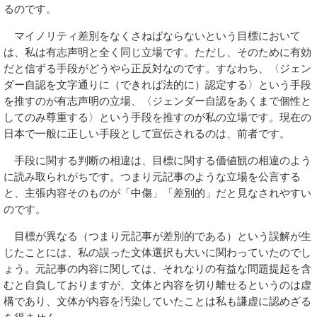
るのです。
マイノリティ差別をなくさねばならないという目標において
は、私は有志声明と全く同じ立場です。ただし、そのために有効
だと信ずる手段がどうやら正反対なのです。すなわち、〈ジェン
ダー自認を文字通りに（できれば法的に）認定する〉という手段
を推すのが有志声明の立場、〈ジェンダー自認をあくまで個性と
してのみ尊重する〉という手段を推すのが私の立場です。現在の
日本で一般に正しい手段として宣伝されるのは、前者です。
手段に関する判断の相違は、目標に関する価値観の相違のよう
に読み取られがちです。つまり元記事のような立場を公言する
と、主張内容そのものが「中傷」「差別的」だと見なされやすい
のです。
目標が異なる（つまり元記事が差別的である）という誤解が生
じたことには、私の誤った文体選択も大いに関わっていたのでし
ょう。元記事の内容に関しては、それなりの有益な問題提起を含
むと自負しておりますが、文体と内容を切り離せるというのは虚
構であり、文体が内容を汚染していたことは私も謙虚に認めざる