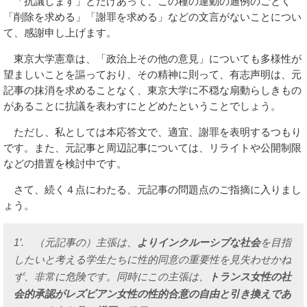
「抗議します」とだけあって、この種の運動の通例のごとく
「削除を求める」「謝罪を求める」などの文言がないことについ
て、感謝申し上げます。
東京大学憲章は、「政治上その他の意見」についても多様性が
望ましいことを謳っており、その精神に則って、有志声明は、元
記事の抹消を求めることなく、東京大学に不穏な扇動らしきもの
があることに抗議を表わすにとどめたということでしょう。
ただし、私としては本応答文で、適宜、謝罪を表明するつもり
です。また、元記事と周辺記事については、リライトや公開制限
などの措置を検討中です。
さて、続く４点にわたる、元記事の問題点のご指摘に入りまし
ょう。
1’. （元記事の）主張は、
よりインクルーシブな社会
を目指
したいと考える学生たちに性的同意の重要性を見失わせかね
ず、非常に危険です。同時にこの主張は、
トランス女性の社
会的承認がレズビアン女性の性的合意の自由と引き換えであ