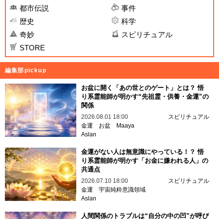
都市伝説
事件
歴史
科学
奇妙
スピリチュアル
STORE
編集部pickup
お盆に開く「あの世とのゲート」とは？ 悟
り系霊能師が明かす“先祖霊・供養・金運”の
関係
2026.08.01 18:00
スピリチュアル
金運
お盆
Maaya
Aslan
金運がない人は無意識にやっている！？ 悟
り系霊能師が明かす「お金に嫌われる人」の
共通点
2026.07.10 18:00
スピリチュアル
金運
宇宙純粋意識領域
Aslan
人間関係のトラブルは“自分の中の凹”が呼び