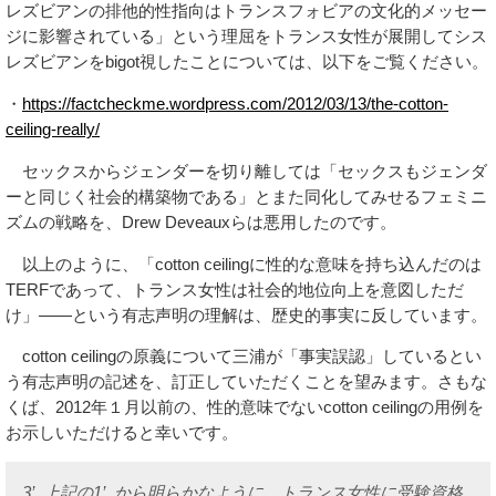
レズビアンの排他的性指向はトランスフォビアの文化的メッセー
ジに影響されている」という理屈をトランス女性が展開してシス
レズビアンをbigot視したことについては、以下をご覧ください。
・
https://factcheckme.wordpress.com/2012/03/13/the-cotton-
ceiling-really/
セックスからジェンダーを切り離しては「セックスもジェンダ
ーと同じく社会的構築物である」とまた同化してみせるフェミニ
ズムの戦略を、Drew Deveauxらは悪用したのです。
以上のように、「cotton ceilingに性的な意味を持ち込んだのは
TERFであって、トランス女性は社会的地位向上を意図しただ
け」――という有志声明の理解は、歴史的事実に反しています。
cotton ceilingの原義について三浦が「事実誤認」しているとい
う有志声明の記述を、訂正していただくことを望みます。さもな
くば、2012年１月以前の、性的意味でないcotton ceilingの用例を
お示しいただけると幸いです。
3’. 上記の1’. から明らかなように、トランス女性に受験資格