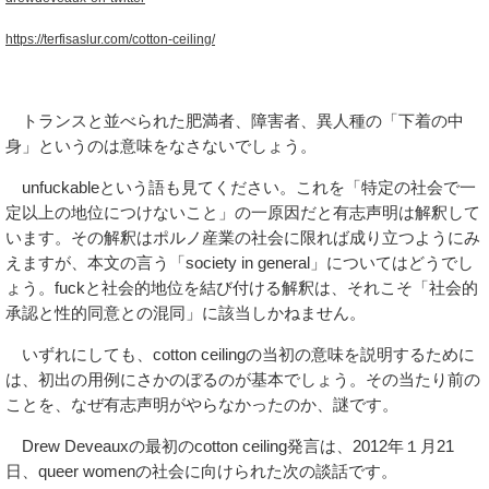
https://terfisaslur.com/cotton-ceiling/
トランスと並べられた肥満者、障害者、異人種の「下着の中
身」というのは意味をなさないでしょう。
unfuckableという語も見てください。これを「特定の社会で一
定以上の地位につけないこと」の一原因だと有志声明は解釈して
います。その解釈はポルノ産業の社会に限れば成り立つようにみ
えますが、本文の言う「society in general」についてはどうでし
ょう。fuckと社会的地位を結び付ける解釈は、それこそ「社会的
承認と性的同意との混同」に該当しかねません。
いずれにしても、cotton ceilingの当初の意味を説明するために
は、初出の用例にさかのぼるのが基本でしょう。その当たり前の
ことを、なぜ有志声明がやらなかったのか、謎です。
Drew Deveauxの最初のcotton ceiling発言は、2012年１月21
日、queer womenの社会に向けられた次の談話です。