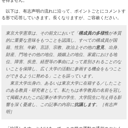
を得ません。
以下は、有志声明の流れに沿って、ポイントごとにコメントす
る形で応答していきます。長くなりますが、ご容赦ください。
東京大学憲章は、その前文において「
構成員の多様性
が本質
的に重要な意味をもつことを認識し、すべての構成員が国
籍、性別、年齢、言語、宗教、政治上その他の
意見
、出身、
財産、門地その他の地位、婚姻上の地位、家庭における地
位、障害、疾患、経歴等の事由によって差別されることのな
いことを保障し、広く大学の活動に参画する機会をもつこと
ができるように努める」ことを謳っています。
東京大学出身の、あるいは東京大学に在籍する／したこと
のある教員・研究者として、私たちは本学教員の名前を冠し
て掲載されたこの記事が本学の学生、大学院生に与え得る影
響を深く憂慮し、この記事の内容に
抗議します
。［有志声
明］