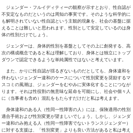
ジェンダー・フルイディティーの観察が示すとおり、性自認が
不安定なものだというのは周知の事実です。そのような科学的に
も解明されていない性自認という主観的現象を、社会の基盤に据
えることは難しいと思われます。性別として安定しているのは身
体の性別だけでしょう。
ジェンダーは、身体的性別を基盤としてその上に創発する、高
次の構成概念であると私は理解しており、身体とは独立にトップ
ダウンで認定できるような単純属性ではないと考えています。
また、かりに性自認が揺るぎないものだとしても、身体違和を
伴わないジェンダー違和のケースについて性別変更を奨励するマ
スコミの風潮は、ジェンダーをむやみに実体化することにつなが
ります。それは性役割の無意味な延命を可能にし、社会や個々人
に（当事者も含め）混乱をもたらすだけだと私は考えます。
身体違和のある人（性同一性障害の人）には、保険適用の性別
適合手術および性別変更が望ましいでしょう。しかし、ジェンダ
ー違和のみ抱える人（性同一性障害でないトランスジェンダー）
に対する支援は、「性別変更」よりも良い方法があると私は考え