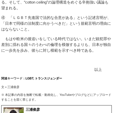
る。そして、“cotton ceiling”の論理構造をめぐる辛抱強い議論も
望まれる。
④ 「ＬＧＢＴ先進国で法的な合意がある」という記述言明が、
「日本で同様の法制度に向かうべきだ」という規範言明の理由に
はならないこと。
もはや欧米の後追いをしている時代ではない。いまだ銃犯罪や
差別に揺れる国々のうわべの倫理を模倣するよりも、日本が独自
に一歩先を歩み、彼らに対し模範を示すべき時である。
以上
関連キーワード：
LGBT
,
トランスジェンダー
文＝三浦俊彦
※ 本記事の内容を無断で転載・動画化し、YouTubeやブログなどにアップロード
することを固く禁じます。
三浦俊彦