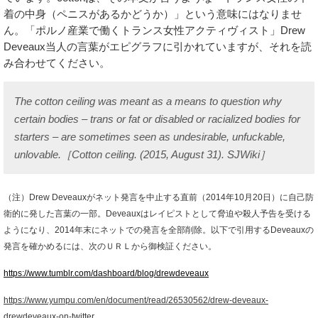
着の中身（ペニスがあるかどうか）」という意味にはなりませ
ん。「ポルノ産業で働くトランス女性アクティヴィスト」Drew
Deveaux当人の言葉がエピグラフに引かれていますが、それを読
み合わせてください。
The cotton ceiling was meant as a means to question why
certain bodies – trans or fat or disabled or racialized bodies for
starters – are sometimes seen as undesirable, unfuckable,
unlovable.［Cotton ceiling. (2015, August 31). SJWiki］
（注）Drew Deveauxがネット発言を中止する直前（2014年10月20日）に自己防
衛的に発した言葉の一部。Deveauxはレイピストとして脅迫や殺人予告を受ける
ようになり、2014年末にネットでの発言を全部削除。以下で引用するDeveauxの
発言を確かめるには、次のＵＲＬから御検証ください。
https://www.tumblr.com/dashboard/blog/drewdeveaux
https://www.yumpu.com/en/document/read/26530562/drew-deveaux-
drewdeveaux-on-twitter