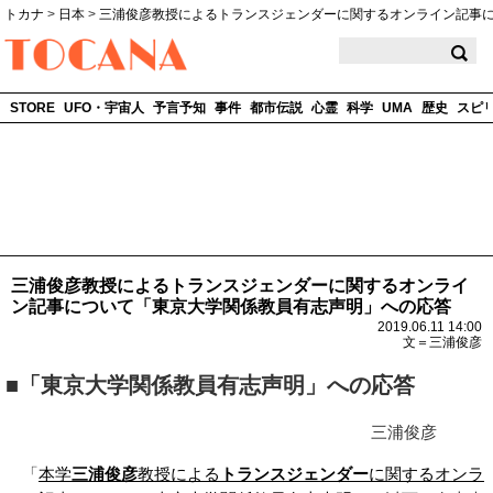
トカナ
>
日本
>
三浦俊彦教授によるトランスジェンダーに関するオンライン記事
TOCANA
STORE
UFO・宇宙人
予言予知
事件
都市伝説
心霊
科学
UMA
歴史
スピ
三浦俊彦教授によるトランスジェンダーに関するオンライ
ン記事について「東京大学関係教員有志声明」への応答
2019.06.11 14:00
文＝三浦俊彦
■「東京大学関係教員有志声明」への応答
三浦俊彦
「
本学
三浦俊彦
教授による
トランスジェンダー
に関するオンラ