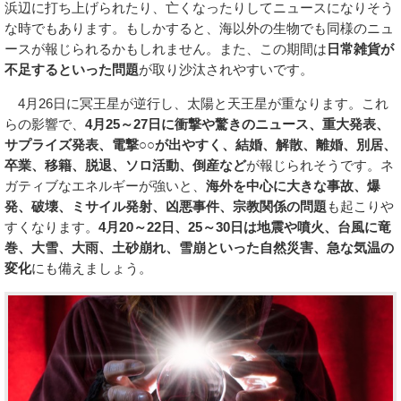
浜辺に打ち上げられたり、亡くなったりしてニュースになりそう
な時でもあります。もしかすると、海以外の生物でも同様のニュ
ースが報じられるかもしれません。また、この期間は
日常雑貨が
不足するといった問題
が取り沙汰されやすいです。
4月26日に冥王星が逆行し、太陽と天王星が重なります。これ
らの影響で、
4月25～27日に衝撃や驚きのニュース、重大発表、
サプライズ発表、電撃○○が出やすく、結婚、解散、離婚、別居、
卒業、移籍、脱退、ソロ活動、倒産など
が報じられそうです。ネ
ガティブなエネルギーが強いと、
海外を中心に大きな事故、爆
発、破壊、ミサイル発射、凶悪事件、宗教関係の問題
も起こりや
すくなります。
4月20～22日、25～30日は地震や噴火、台風に竜
巻、大雪、大雨、土砂崩れ、雪崩といった自然災害、急な気温の
変化
にも備えましょう。