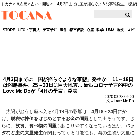
トカナ
>
異次元
>
占い・開運
>
「4月3日までに国が揺らぐような事態発生」最強
TOCANA
STORE
UFO・宇宙人
予言予知
事件
都市伝説
心霊
科学
UMA
歴史
スピ
4月3日までに「国が揺らぐような事態」発生か！ 11～18日
は凶悪事件、25～30日に巨大地震… 新型コロナ予言的中の
Love Me Doが「4月の予言」発表！
2020.03.28 09:00
文＝Love Me Do
太陽がおうし座へ入る4月19日の影響は、
4月18～24日にか
け、脱税や株価をはじめとするお金の問題
として出そうです。さ
らに、
飲食、食べ物の問題
も起こりやすくなっているほか、
バッ
タなど虫の大量発生
が関わってくる可能性も。海の生物が大量に