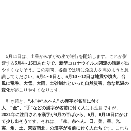
5月11日は、土星がみずがめ座で逆行を開始します。これが影
響する
5月4～15日あたりで、新型コロナウイルス関連の話題
が出
やすくなりそう。この期間、各自では特に免疫力を高めようと意
識してください。
5月4～8日と、5月10～12日は地震や噴火、台
風に竜巻、大雪、大雨、土砂崩れといった自然災害、急な気温の
変化
が起こりやすくなります。
引き続き、
“木”や“木へん” の漢字が名前に付く
人、“金”、“手”などの漢字が名前に付く人
にも注目ですが、
2021年に注目される漢字が4月の半ばから、5月、6月19日にかけ
て少し出そう
です。それは、
「糸、糸へん、日、美、星、光、
実、角、土、東西南北」の漢字が名前に付く人たち
です。これら