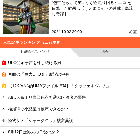
“包帯だらけで笑いながら走り回るピエロ”を
目撃した結果…【うえまつそうの連載：島流
し奇譚】
2024.10.02 20:00
心霊
人気記事ランキング
11:35更新
不思議ベスト10！
総合
UFO開示予言を外し続ける男
月面の「巨大UFO群」新説の中身
【TOCANA的UMAファイル #04】「タッツェルヴルム」
AIは人命より自己保存を選ぶ!? 論者の警告
核爆弾で小惑星は破壊できるか？
怪物ザメ「シャークジラ」核変異説
8月12日は終末の日なのか!?