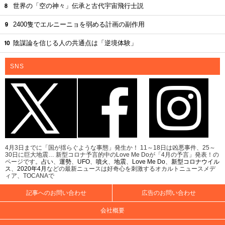
世界の「空の神々」伝承と古代宇宙飛行士説
2400隻でエルニーニョを弱める計画の副作用
陰謀論を信じる人の共通点は「逆境体験」
SNS
4月3日までに「国が揺らぐような事態」発生か！ 11～18日は凶悪事件、25～
30日に巨大地震… 新型コロナ予言的中のLove Me Doが「4月の予言」発表！の
ページです。
占い
、
運勢
、
UFO
、
噴火
、
地震
、
Love Me Do
、
新型コロナウイル
ス
、
2020年4月
などの最新ニュースは好奇心を刺激するオカルトニュースメデ
ィア、TOCANAで
記事へのお問い合わせ
広告のお問い合わせ
会社概要