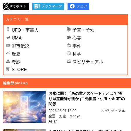
Xでポスト
カテゴリ一覧
UFO・宇宙人
予言・予知
UMA
心霊
都市伝説
事件
歴史
科学
奇妙
スピリチュアル
STORE
編集部pickup
お盆に開く「あの世とのゲート」とは？ 悟
り系霊能師が明かす“先祖霊・供養・金運”の
関係
2026.08.01 18:00
スピリチュアル
金運
お盆
Maaya
Aslan