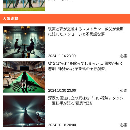
人気連載
現実と夢が交差するレストラン…叔父が最期
に託したメッセージと不思議な夢
2024.11.14 23:00
心霊
彼女は“それ”を叱ってしまった… 黒髪が招く
悲劇『呪われた卒業式の予行演習』
2024.10.30 23:00
心霊
深夜の国道に立つ異様な『白い花嫁』タクシ
ー運転手が語る“最恐”怪談
2024.10.16 20:00
心霊