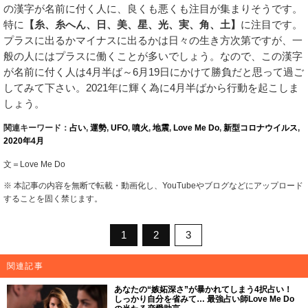
の漢字が名前に付く人に、良くも悪くも注目が集まりそうです。
特に
【糸、糸へん、日、美、星、光、実、角、土】
に注目です。
プラスに出るかマイナスに出るかは日々の生き方次第ですが、一
般の人にはプラスに働くことが多いでしょう。なので、この漢字
が名前に付く人は4月半ば～6月19日にかけて勝負だと思って過ご
してみて下さい。2021年に輝く為に4月半ばから行動を起こしま
しょう。
関連キーワード：
占い
,
運勢
,
UFO
,
噴火
,
地震
,
Love Me Do
,
新型コロナウイルス
,
2020年4月
文＝Love Me Do
※ 本記事の内容を無断で転載・動画化し、YouTubeやブログなどにアップロード
することを固く禁じます。
1
2
3
関連記事
あなたの“嫉妬深さ”が暴かれてしまう4択占い！
しっかり自分を省みて… 最強占い師Love Me Do