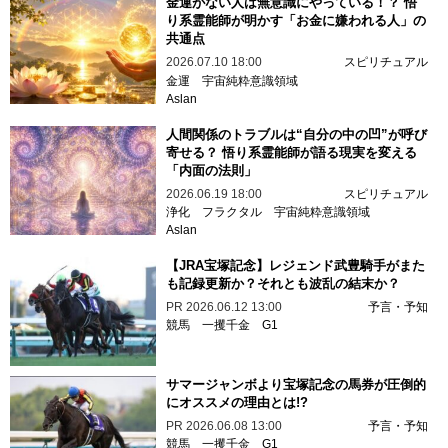
金運がない人は無意識にやっている！？ 悟
り系霊能師が明かす「お金に嫌われる人」の
共通点
2026.07.10 18:00
スピリチュアル
金運
宇宙純粋意識領域
Aslan
人間関係のトラブルは“自分の中の凹”が呼び
寄せる？ 悟り系霊能師が語る現実を変える
「内面の法則」
2026.06.19 18:00
スピリチュアル
浄化
フラクタル
宇宙純粋意識領域
Aslan
【JRA宝塚記念】レジェンド武豊騎手がまた
も記録更新か？それとも波乱の結末か？
PR
2026.06.12 13:00
予言・予知
競馬
一攫千金
G1
サマージャンボより宝塚記念の馬券が圧倒的
にオススメの理由とは!?
PR
2026.06.08 13:00
予言・予知
競馬
一攫千金
G1