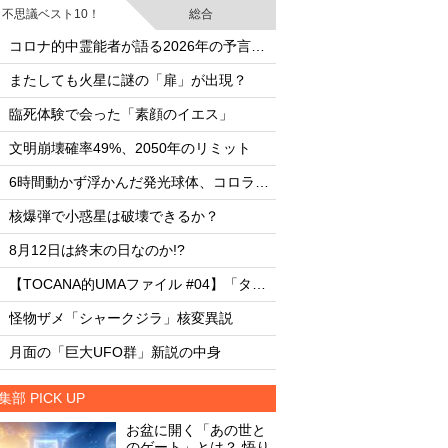
不思議ベスト10！
総合
・
・
コロナ的中霊能者が語る2026年の予言ビジョン
・
・
またしても火星に謎の「扉」が出現？
またしても火星に謎
・
・
臨死体験で会った「素顔のイエス」
臨死体験で会った「
・
・
文明崩壊確率49%、2050年のリミット
文明崩壊確率49%、2
・
・
6時間動かず浮かんだ発光球体、コロラド上空の謎
・
・
核爆弾で小惑星は破壊できるか？
核爆弾で小惑星は破
・
・
8月12日は終末の日なのか!?
8月12日は終末の日な
・
・
【TOCANA的UMAファイル #04】「タッツェルヴルム」
・
・
怪物ザメ「シャークジラ」核変異説
怪物ザメ「シャーク
・
・
月面の「巨大UFO群」新説の中身
月面の「巨大UFO群
集部 PICK UP
お盆に開く「あの世と
のゲート」とは？ 悟り