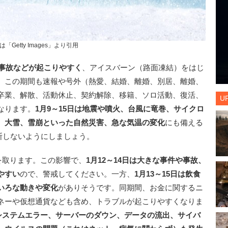
は「Getty Images」より引用
な事故などが起こりやすく
、アイスバーン（路面凍結）をはじ
。この期間も速報や号外（熱愛、結婚、離婚、別居、離婚、
卒業、解散、活動休止、契約解除、移籍、ソロ活動、復活、
U
なります。
1月9～15日は地震や噴火、台風に竜巻、サイクロ
、大雪、雪崩といった自然災害、急な気温の変化
にも備える
断しないようにしましょう。
を取ります。この影響で、
1月12～14日は大きな事件や事故、
やすい
ので、警戒してください。一方、
1月13～15日は飲食
いろな動きや変化
がありそうです。同期間、お金に関するニ
ネーや仮想通貨なども含め、トラブルが起こりやすくなりま
（システムエラー、サーバーのダウン、データの流出、サイバ