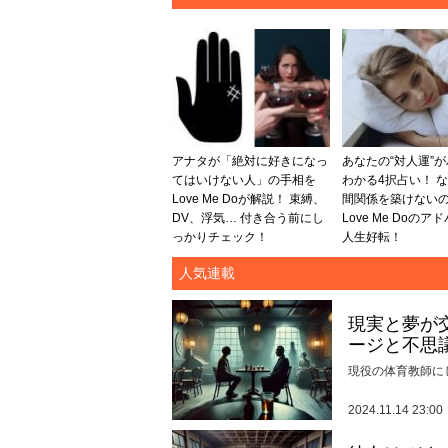
アナタが「絶対に好きになっ
あなたの“対人運”
てはいけない人」の手相を
わかる4択占い！ 
Love Me Doが解説！ 束縛、
間関係を築けない
DV、浮気… 付き合う前にし
Love Me Doのア
っかりチェック！
人生好転！
人気連載
現実と夢が
ージと不思
現役の体育教師に
2024.11.14 23:00