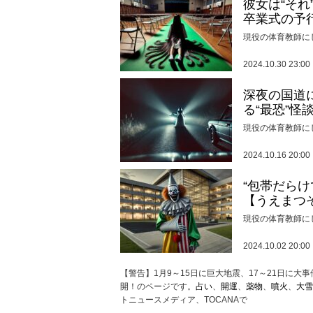
彼女は“そ
卒業式の予
現役の体育教師に
2024.10.30 23:00
深夜の国道
る“最恐”怪
現役の体育教師に
2024.10.16 20:00
“包帯だら
【うえまつ
現役の体育教師に
2024.10.02 20:00
【警告】1月9～15日に巨大地震、17～21日に大事件、
開！のページです。
占い
、
開運
、
薬物
、
噴火
、
大雪
トニュースメディア、TOCANAで