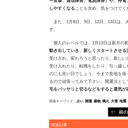
ー攻撃、通信障害、電波障害）や、停電
しやすくなる
ことも含め、気をつけてく
また、1月8日、9日、12日、13日は
す。
個人のレベルでは、1月13日は新月の
動き出していき、新しくスタートさせる
受け入れ、変わろうと思ったり、新しい
受け入れたり、転職をしたり、引っ越し
のにも良い日でしょう。今まで意地を張
るので頑張ってみて下さい。開運法とし
毛をバッサリと切るなどをすると運気が
関連キーワード：
占い
,
開運
,
薬物
,
噴火
,
大雪
,
地震
,
関連記事