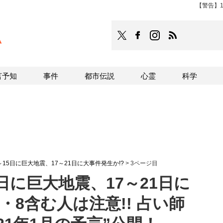
【警告】1
TOCANA
TOCANAのFacebookはこち
TOCANAのinstagra
TOCANAのRS
言予知
事件
都市伝説
心霊
科学
～15日に巨大地震、17～21日に大事件発生か!?
>
3ページ目
日に巨大地震、17～21日に
・8含む人は注意!! 占い師