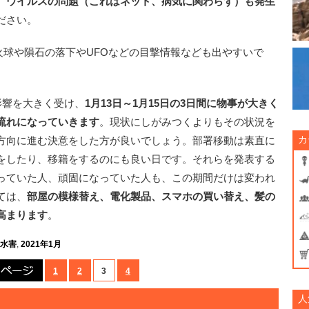
、ウイルスの問題（これはネット、病気に関わらず）も発生
ださい。
、火球や隕石の落下やUFOなどの目撃情報なども出やすいで
影響を大きく受け、
1月13日～1月15日の3日間に物事が大きく
流れになっていきます
。現状にしがみつくよりもその状況を
カ
方向に進む決意をした方が良いでしょう。部署移動は素直に
をしたり、移籍をするのにも良い日です。それらを発表する
っていた人、頑固になっていた人も、この期間だけは変われ
ては、
部屋の模様替え、電化製品、スマホの買い替え、髪の
高まります
。
水害
,
2021年1月
前のページ
1
2
3
4
人