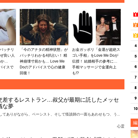
がバッチリ
「今のアナタの精神状態」が
お金ガッポリ「金運が超絶ス
なぜ良い人
バッチリわかる4択占い！ 精
ゴい手相」をLove Me Doが
のか…
神崩壊寸前かも… Love Me
伝授！ 結婚相手の参考に…
ドバイスで
Doのアドバイスで心の健康
手相マッサージで金運向上
回復！
も!?
交差するレストラン…叔父が最期に託したメッセ
議な夢
してありがながら、ベーシスト、そして怪談師の一面もあわせもつ、う...
編
心霊