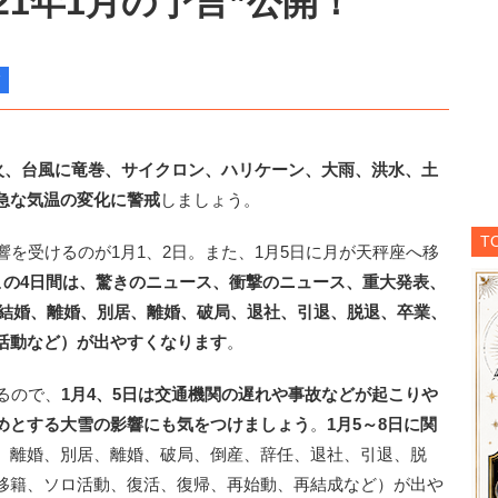
2021年1月の予言”公開！
噴火、台風に竜巻、サイクロン、ハリケーン、大雨、洪水、土
急な気温の変化に警戒
しましょう。
T
を受けるのが1月1、2日。また、1月5日に月が天秤座へ移
この4日間は、驚きのニュース、衝撃のニュース、重大発表、
、結婚、離婚、別居、離婚、破局、退社、引退、脱退、卒業、
活動など）が出やすくなります
。
るので、
1月4、5日は交通機関の遅れや事故などが起こりや
めとする大雪の影響にも気をつけましょう
。
1月5～8日に関
、離婚、別居、離婚、破局、倒産、辞任、退社、引退、脱
移籍、ソロ活動、復活、復帰、再始動、再結成など）が出や