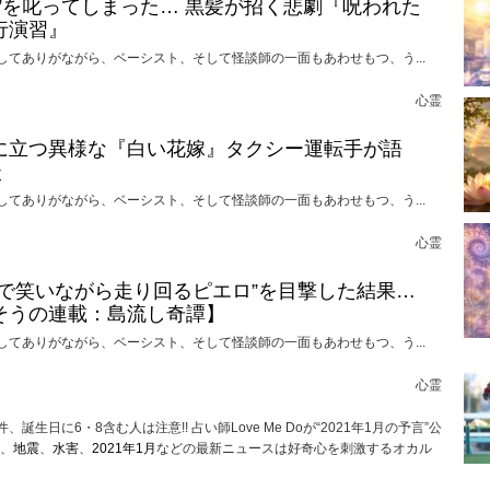
れ”を叱ってしまった… 黒髪が招く悲劇『呪われた
行演習』
してありがながら、ベーシスト、そして怪談師の一面もあわせもつ、う...
心霊
に立つ異様な『白い花嫁』タクシー運転手が語
談
してありがながら、ベーシスト、そして怪談師の一面もあわせもつ、う...
心霊
けで笑いながら走り回るピエロ”を目撃した結果…
そうの連載：島流し奇譚】
してありがながら、ベーシスト、そして怪談師の一面もあわせもつ、う...
心霊
誕生日に6・8含む人は注意!! 占い師Love Me Doが“2021年1月の予言”公
、
地震
、
水害
、
2021年1月
などの最新ニュースは好奇心を刺激するオカル