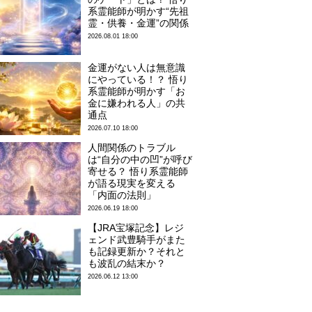
系霊能師が明かす“先祖
霊・供養・金運”の関係
2026.08.01 18:00
金運がない人は無意識
にやっている！？ 悟り
系霊能師が明かす「お
金に嫌われる人」の共
通点
2026.07.10 18:00
人間関係のトラブル
は“自分の中の凹”が呼び
寄せる？ 悟り系霊能師
が語る現実を変える
「内面の法則」
2026.06.19 18:00
【JRA宝塚記念】レジ
ェンド武豊騎手がまた
も記録更新か？それと
も波乱の結末か？
2026.06.12 13:00