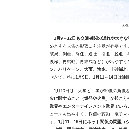
画像
1月9～12日も交通機関の遅れや大き
めとする大雪の影響にも注意が必要です
破局、倒産、辞任、退社、引退、脱退、
復帰、再始動、再結成など）が出やすく
ン、ハリケーン、大雨、洪水、土砂崩れ
べきで、特に
1月9日、1月11～14日
は油
1月13日は、火星と土星が90度の角度
火に関すること（爆発や火災）が起こり
業界やエンターテインメント業界でいろ
ュースも出やすく、株価の変動、電子マ
す。
1月11～15日にネット関係の問題