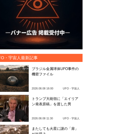
FO・宇宙人最新記事
ブラジル金属球体UFO事件の
機密ファイル
2026.08.08 16:00
UFO・宇宙人
トランプ大統領に「エイリア
ン発表原稿」を渡した男
2026.08.08 11:30
UFO・宇宙人
またしても火星に謎の「扉」