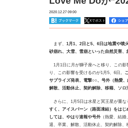
Love Me Doが“
2020.12.27 09:00
Xでポスト
まず、
1月1、2日と5、6日は地震や
砂崩れ、大雪、雪崩といった自然災害、
1月1日に月が獅子座へと移り、この影響
り、この影響を受けるのが1月5、6日。
サプライズ発表、電撃○○、号外（熱愛
解散、活動休止、契約解除、移籍、ソロ
さらに、1月5日は水星と冥王星が重な
すく、アイスバーン（路面凍結）をはじ
しては、やはり速報や号外
（熱愛、結婚
退、卒業、解散、活動休止、契約解除、