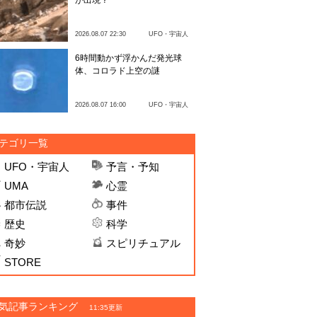
が出現？
2026.08.07 22:30
UFO・宇宙人
6時間動かず浮かんだ発光球
体、コロラド上空の謎
2026.08.07 16:00
UFO・宇宙人
テゴリ一覧
UFO・宇宙人
予言・予知
UMA
心霊
都市伝説
事件
歴史
科学
奇妙
スピリチュアル
STORE
気記事ランキング
11:35更新