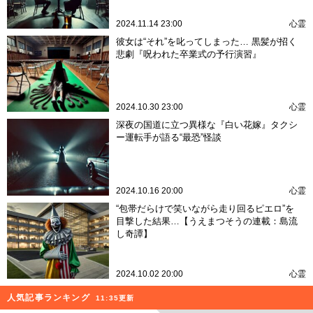
2024.11.14 23:00
心霊
彼女は“それ”を叱ってしまった… 黒髪が招く
悲劇『呪われた卒業式の予行演習』
2024.10.30 23:00
心霊
深夜の国道に立つ異様な『白い花嫁』タクシ
ー運転手が語る“最恐”怪談
2024.10.16 20:00
心霊
“包帯だらけで笑いながら走り回るピエロ”を
目撃した結果…【うえまつそうの連載：島流
し奇譚】
2024.10.02 20:00
心霊
人気記事ランキング
11:35更新