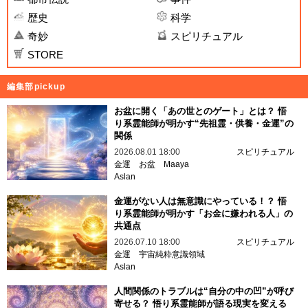
歴史
科学
奇妙
スピリチュアル
STORE
編集部pickup
お盆に開く「あの世とのゲート」とは？ 悟
り系霊能師が明かす“先祖霊・供養・金運”の
関係
2026.08.01 18:00
スピリチュアル
金運
お盆
Maaya
Aslan
金運がない人は無意識にやっている！？ 悟
り系霊能師が明かす「お金に嫌われる人」の
共通点
2026.07.10 18:00
スピリチュアル
金運
宇宙純粋意識領域
Aslan
人間関係のトラブルは“自分の中の凹”が呼び
寄せる？ 悟り系霊能師が語る現実を変える