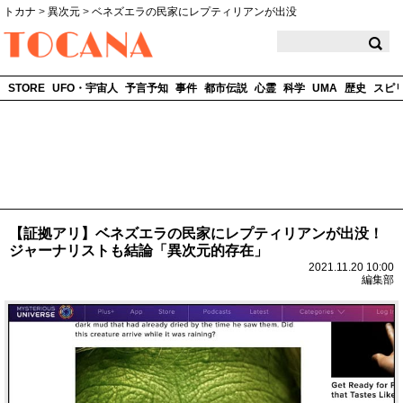
トカナ
>
異次元
>
ベネズエラの民家にレプティリアンが出没
TOCANA
STORE
UFO・宇宙人
予言予知
事件
都市伝説
心霊
科学
UMA
歴史
スピ
【証拠アリ】ベネズエラの民家にレプティリアンが出没！
ジャーナリストも結論「異次元的存在」
2021.11.20 10:00
編集部