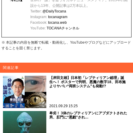
設から13年、公開記事は2万本以上。
Twitter:
@DailyTocana
Instagram:
tocanagram
Facebook:
tocana.web
YouTube:
TOCANAチャンネル
※ 本記事の内容を無断で転載・動画化し、YouTubeやブログなどにアップロード
することを固く禁じます。
関連記事
【岸田文雄】日本初「レプティリアン総理」誕
生へ！ ポスターで判明、悪魔の数字18、田布施
よりヤバい“両班システム”も発動!?
2021.09.29 15:25
卑劣！ 3体のレプティリアンにアブダクトされた
男、肛門に“悪戯”され…