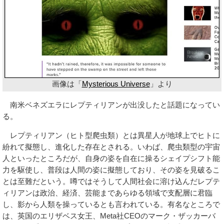
画像は「
Mysterious Universe
」より
南米ベネズエラにレプティリアンが出没したと話題になってい
る。
レプティリアン（ヒト型爬虫類）とは異星人が地球上でヒトに
紛れて擬態し、進化した存在とされる。いわば、爬虫類型の宇宙
人といったところだが、自身の姿を自在に操るシェイプシフト能
力を駆使し、普段は人間の姿に擬態しており、その姿を見破るこ
とは至難だという。噂ではそうして人間社会に溶け込んだレプテ
ィリアンは政治、経済、芸能まであらゆる領域で支配層に君臨
し、影から人類を操っているとも言われている。有名なところで
は、英国のエリザベス女王、Meta社CEOのマーク・ザッカーバ