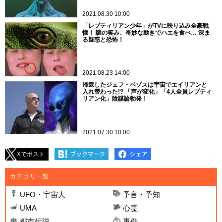
2021.08.30 10:00
「レプティリアン少年」がTVに映り込み全豪戦
慄！ 謎の笑み、奇妙な動きでハエを食べ… 深ま
る疑惑と恐怖！
2021.08.23 14:00
帰還したジェフ・ベゾスは宇宙でエイリアンと
入れ替わった!? 「声が変化」「4人全員レプティ
リアン化」陰謀論勃発！
2021.07.30 10:00
Xでポスト
カテゴリ一覧
UFO・宇宙人
予言・予知
UMA
心霊
都市伝説
事件