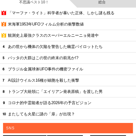
不思議ベスト10！
総合
「マーファ・ライト」科学者が暴いた正体、しかし謎も残る
米海軍1953年UFOフィルム分析の衝撃数値
観測史上最強クラスのスーパーエルニーニョ発達中
あの世から機体の欠陥を警告した幽霊パイロットたち
バッタの大群はこの世の終末の前兆か!?
ブラジル金属球体UFO事件の機密ファイル
AI設計ウイルス16種が細胞を殺した衝撃
トランプ大統領に「エイリアン発表原稿」を渡した男
コロナ的中霊能者が語る2026年の予言ビジョン
またしても火星に謎の「扉」が出現？
SNS