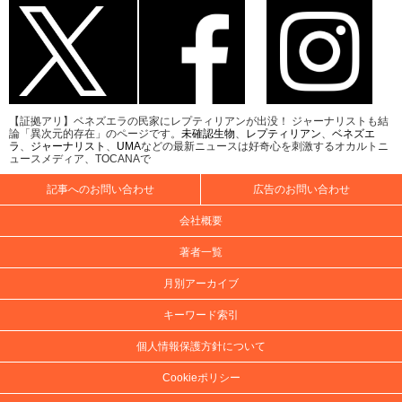
【証拠アリ】ベネズエラの民家にレプティリアンが出没！ ジャーナリストも結
論「異次元的存在」のページです。
未確認生物
、
レプティリアン
、
ベネズエ
ラ
、
ジャーナリスト
、
UMA
などの最新ニュースは好奇心を刺激するオカルトニ
ュースメディア、TOCANAで
記事へのお問い合わせ
広告のお問い合わせ
会社概要
著者一覧
月別アーカイブ
キーワード索引
個人情報保護方針について
Cookieポリシー