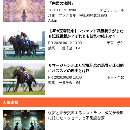
「内面の法則」
2026.06.19 18:00
スピリチュアル
浄化
フラクタル
宇宙純粋意識領域
Aslan
【JRA宝塚記念】レジェンド武豊騎手がまた
も記録更新か？それとも波乱の結末か？
PR
2026.06.12 13:00
予言・予知
競馬
一攫千金
G1
サマージャンボより宝塚記念の馬券が圧倒的
にオススメの理由とは!?
PR
2026.06.08 13:00
予言・予知
競馬
一攫千金
G1
人気連載
現実と夢が交差するレストラン…叔父が最期
に託したメッセージと不思議な夢