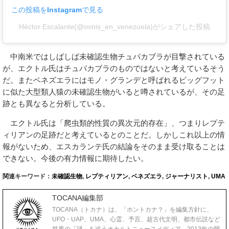
この投稿をInstagramで見る
Héctor Escalante(@ovnis_en_venezuela)がシェアした投稿
中南米ではしばしば未確認生物チュパカブラが目撃されている
が、エクトル氏はチュパカブラのものではないと考えているそう
だ。またベネズエラにはモノ・グランデと呼ばれるビッグフット
に似た大型類人猿の未確認生物がいると噂されているが、その足
跡とも異なると分析している。
エクトル氏は「爬虫類的性質の異次元的存在」、つまりレプテ
ィリアンの足跡だと考えているとのことだ。しかしこれ以上の情
報がないため、エスカランテ氏の結論をそのまま受け取ることは
できない。今後の有力情報に期待したい。
関連キーワード：
未確認生物
,
レプティリアン
,
ベネズエラ
,
ジャーナリスト
,
UMA
TOCANA編集部
TOCANA（トカナ）は、「ホントカナ？」を編集方針に、
UFO・UAP、UMA、心霊、予言、超古代文明、都市伝説など
世界の「謎」を追うオカルトニュースメディア。2013年の開