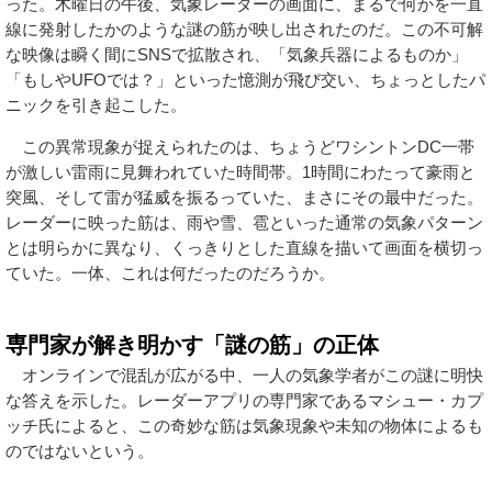
った。木曜日の午後、気象レーダーの画面に、まるで何かを一直
線に発射したかのような謎の筋が映し出されたのだ。この不可解
な映像は瞬く間にSNSで拡散され、「気象兵器によるものか」
「もしやUFOでは？」といった憶測が飛び交い、ちょっとしたパ
ニックを引き起こした。
この異常現象が捉えられたのは、ちょうどワシントンDC一帯
が激しい雷雨に見舞われていた時間帯。1時間にわたって豪雨と
突風、そして雷が猛威を振るっていた、まさにその最中だった。
レーダーに映った筋は、雨や雪、雹といった通常の気象パターン
とは明らかに異なり、くっきりとした直線を描いて画面を横切っ
ていた。一体、これは何だったのだろうか。
専門家が解き明かす「謎の筋」の正体
オンラインで混乱が広がる中、一人の気象学者がこの謎に明快
な答えを示した。レーダーアプリの専門家であるマシュー・カプ
ッチ氏によると、この奇妙な筋は気象現象や未知の物体によるも
のではないという。