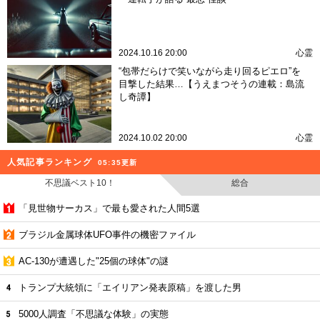
2024.10.16 20:00
心霊
“包帯だらけで笑いながら走り回るピエロ”を
目撃した結果…【うえまつそうの連載：島流
し奇譚】
2024.10.02 20:00
心霊
人気記事ランキング
05:35更新
不思議ベスト10！
総合
「見世物サーカス」で最も愛された人間5選
ブラジル金属球体UFO事件の機密ファイル
AC-130が遭遇した"25個の球体"の謎
トランプ大統領に「エイリアン発表原稿」を渡した男
5000人調査「不思議な体験」の実態