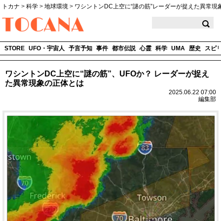
トカナ
>
科学
>
地球環境
>
ワシントンDC上空に“謎の筋”レーダーが捉えた異常現
TOCANA
STORE
UFO・宇宙人
予言予知
事件
都市伝説
心霊
科学
UMA
歴史
スピ
ワシントンDC上空に“謎の筋”、UFOか？ レーダーが捉え
た異常現象の正体とは
2025.06.22 07:00
編集部