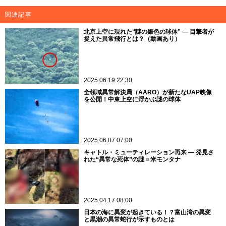
関連記事
北京上空に現れた“謎の銀色の球体” ― 目撃者が
捉えた異常飛行とは？（動画あり）
2025.06.19 22:30
全領域異常解決局（AARO）が新たなUAP映像
を公開！中東上空に浮かぶ謎の球体
2025.06.07 07:00
キャトル・ミューティレーション再来 ― 発見さ
れた“異常な死体”の謎＝米モンタナ
2025.04.17 08:00
日本の海に異変が起きている！？富山湾の異変
と黒潮の異常蛇行が示すものとは