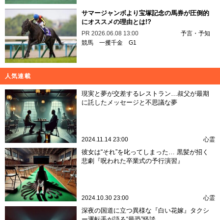
サマージャンボより宝塚記念の馬券が圧倒的
にオススメの理由とは!?
PR
2026.06.08 13:00
予言・予知
競馬
一攫千金
G1
人気連載
現実と夢が交差するレストラン…叔父が最期
に託したメッセージと不思議な夢
2024.11.14 23:00
心霊
彼女は“それ”を叱ってしまった… 黒髪が招く
悲劇『呪われた卒業式の予行演習』
2024.10.30 23:00
心霊
深夜の国道に立つ異様な『白い花嫁』タクシ
ー運転手が語る“最恐”怪談