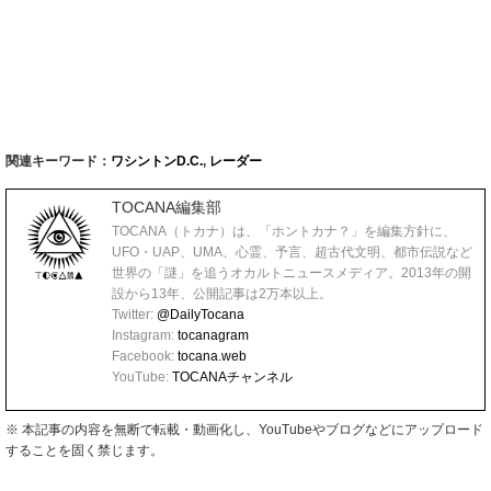
関連キーワード：
ワシントンD.C.
,
レーダー
TOCANA編集部
TOCANA（トカナ）は、「ホントカナ？」を編集方針に、
UFO・UAP、UMA、心霊、予言、超古代文明、都市伝説など
世界の「謎」を追うオカルトニュースメディア。2013年の開
設から13年、公開記事は2万本以上。
Twitter:
@DailyTocana
Instagram:
tocanagram
Facebook:
tocana.web
YouTube:
TOCANAチャンネル
※ 本記事の内容を無断で転載・動画化し、YouTubeやブログなどにアップロード
することを固く禁じます。