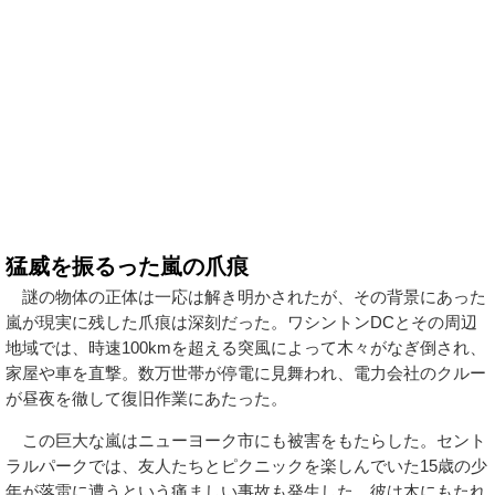
猛威を振るった嵐の爪痕
謎の物体の正体は一応は解き明かされたが、その背景にあった
嵐が現実に残した爪痕は深刻だった。ワシントンDCとその周辺
地域では、時速100kmを超える突風によって木々がなぎ倒され、
家屋や車を直撃。数万世帯が停電に見舞われ、電力会社のクルー
が昼夜を徹して復旧作業にあたった。
この巨大な嵐はニューヨーク市にも被害をもたらした。セント
ラルパークでは、友人たちとピクニックを楽しんでいた15歳の少
年が落雷に遭うという痛ましい事故も発生した。彼は木にもたれ