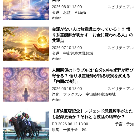
2026.08.01 18:00
スピリチュアル
金運
お盆
Maaya
Aslan
金運がない人は無意識にやっている！？ 悟
り系霊能師が明かす「お金に嫌われる人」の
共通点
2026.07.10 18:00
スピリチュアル
金運
宇宙純粋意識領域
Aslan
人間関係のトラブルは“自分の中の凹”が呼び
寄せる？ 悟り系霊能師が語る現実を変える
「内面の法則」
2026.06.19 18:00
スピリチュアル
浄化
フラクタル
宇宙純粋意識領域
Aslan
【JRA宝塚記念】レジェンド武豊騎手がまた
も記録更新か？それとも波乱の結末か？
PR
2026.06.12 13:00
予言・予知
競馬
一攫千金
G1