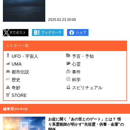
2025.02.23 20:00
Xでポスト
カテゴリ一覧
UFO・宇宙人
予言・予知
UMA
心霊
都市伝説
事件
歴史
科学
奇妙
スピリチュアル
STORE
編集部pickup
お盆に開く「あの世とのゲート」とは？ 悟
り系霊能師が明かす“先祖霊・供養・金運”の
関係