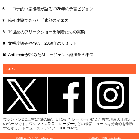
コロナ的中霊能者が語る2026年の予言ビジョン
臨死体験で会った「素顔のイエス」
19世紀のフリークショー出演者たちの実態
文明崩壊確率49%、2050年のリミット
Anthropicが試みたAIエージェント経済圏の未来
SNS
ワシントンDC上空に“謎の筋”、UFOか？ レーダーが捉えた異常現象の正体とは
のページです。
ワシントンD.C.
、
レーダー
などの最新ニュースは好奇心を刺激
するオカルトニュースメディア、TOCANAで
記事へのお問い合わせ
広告のお問い合わせ