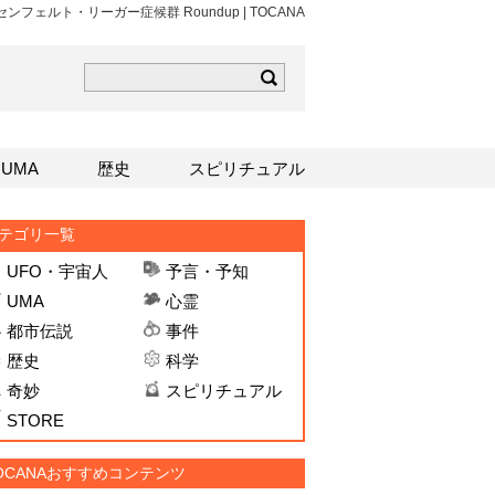
out アクセンフェルト・リーガー症候群 Roundup | TOCANA
ら
mはこちら
Sはこちら
UMA
歴史
スピリチュアル
テゴリ一覧
UFO・宇宙人
予言・予知
UMA
心霊
都市伝説
事件
歴史
科学
奇妙
スピリチュアル
STORE
OCANAおすすめコンテンツ