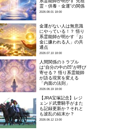
系霊能師が明かす“先祖
霊・供養・金運”の関係
2026.08.01 18:00
金運がない人は無意識
にやっている！？ 悟り
系霊能師が明かす「お
金に嫌われる人」の共
通点
2026.07.10 18:00
人間関係のトラブル
は“自分の中の凹”が呼び
寄せる？ 悟り系霊能師
が語る現実を変える
「内面の法則」
2026.06.19 18:00
【JRA宝塚記念】レジ
ェンド武豊騎手がまた
も記録更新か？それと
も波乱の結末か？
2026.06.12 13:00