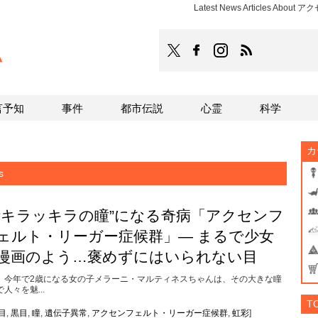
Latest News Articles Ab
TOCANA
TOCANAのFacebookはこち
TOCANAのinstagra
TOCANAのRS
言予知
事件
都市伝説
心霊
科学
カ
s
“キラッキラの瞳”になる奇病「アクセンフ
ェルト・リーガー症候群」― まるで少女
漫画のよう…褒めずにはいられない目
今年で2歳になる女の子メラーニ・マルティネスちゃんは、その大きな瞳
で人々を魅...
T
目
,
黒目
,
瞳
,
遺伝子異常
,
アクセンフェルト・リーガー症候群
,
虹彩
]