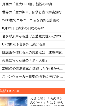
・
・
月面の「巨大UFO群」新説の中身
月面の「巨大UFO群
・
・
世界の「空の神々」伝承と古代宇宙飛行士説
・
・
2400隻でエルニーニョを弱める計画の副作用
・
・
8月12日は終末の日なのか!?
8月12日は終末の日な
・
・
名を呼ぶ声から逃げた遭難女性2人の20時間
・
・
UFO開示予言を外し続ける男
UFO開示予言を外し
・
・
陰謀論を信じる人の共通点は「逆境体験」
陰謀論を信じる人の
・
・
火星に写った謎の「歩く人影」
火星に写った謎の「
・
・
23歳の心霊調査家が遭遇した“死者からの合図”
・
・
スキンウォーカー牧場の地下に潜む“耐熱タイル似のセラミック片と未知の元素”
集部 PICK UP
お盆に開く「あの世と
のゲート」とは？ 悟り