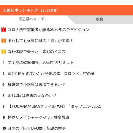
人気記事ランキング
11:35更新
不思議ベスト10！
総合
コロナ的中霊能者が語る2026年の予言ビジョン
またしても火星に謎の「扉」が出現？
臨死体験で会った「素顔のイエス」
文明崩壊確率49%、2050年のリミット
6時間動かず浮かんだ発光球体、コロラド上空の謎
核爆弾で小惑星は破壊できるか？
8月12日は終末の日なのか!?
【TOCANA的UMAファイル #04】「タッツェルヴルム」
怪物ザメ「シャークジラ」核変異説
月面の「巨大UFO群」新説の中身