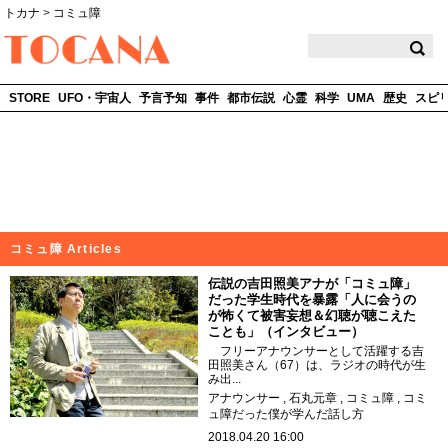
トカナ
>
コミュ障
TOCANA
STORE
UFO・宇宙人
予言予知
事件
都市伝説
心霊
科学
UMA
歴史
スピ
コミュ障 Articles
伝説の吉田照美アナが「コミュ障」
だった学生時代を暴露「人に会うの
が怖くて被害妄想＆幻聴が聴こえた
ことも」（インタビュー）
フリーアナウンサーとして活躍する吉
田照美さん（67）は、ラジオの時代が生
み出...
アナウンサー
石丸元章
コミュ障
コミ
ュ障だった僕が学んだ話し方
2018.04.20 16:00