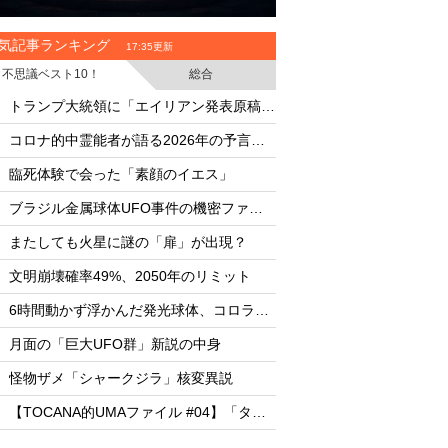
気記事ランキング
17:35更新
不思議ベスト10！
総合
・
・
トランプ大統領に「エイリアン発表原稿」を渡した男
・
・
コロナ的中霊能者が語る2026年の予言ビジョン
・
・
臨死体験で会った「素顔のイエス」
臨死体験で会った「
・
・
ブラジル金属球体UFO事件の機密ファイル
・
・
またしても火星に謎の「扉」が出現？
またしても火星に謎
・
・
文明崩壊確率49%、2050年のリミット
文明崩壊確率49%、2
・
・
6時間動かず浮かんだ発光球体、コロラド上空の謎
・
・
月面の「巨大UFO群」新説の中身
月面の「巨大UFO群
・
・
怪物ザメ「シャークジラ」核変異説
怪物ザメ「シャーク
・
・
【TOCANA的UMAファイル #04】「タッツェルヴルム」