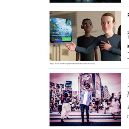
[
交
[