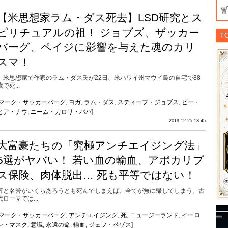
【米思想家ラム・ダス死去】LSD研究とス
ピリチュアルの祖！ ジョブズ、ザッカー
T
バーグ、ペイジに影響を与えた魂のカリ
スマ！
米思想家で作家のラム・ダス氏が22日、米ハワイ州マウイ島の自宅で88
歳で死...
マーク・ザッカーバーグ
,
ヨガ
,
ラム・ダス
,
スティーブ・ジョブス
,
ビー・
ヒア・ナウ
,
ニーム・カロリ・ババ
]
2019.12.25 13:45
大富豪たちの「究極アンチエイジング法」
5選がヤバい！ 若い血の輸血、アポカリプ
ス保険、肉体脱出… 死も平等ではない！
富と名誉がいくらあろうとも死んでしまえば、全てが無に帰してしまう。古
代ローマでは...
マーク・ザッカーバーグ
,
アンチエイジング
,
死
,
ニュージーランド
,
イーロ
ン・マスク
,
意識
,
永遠の命
,
輸血
,
ジェフ・ベゾス
]