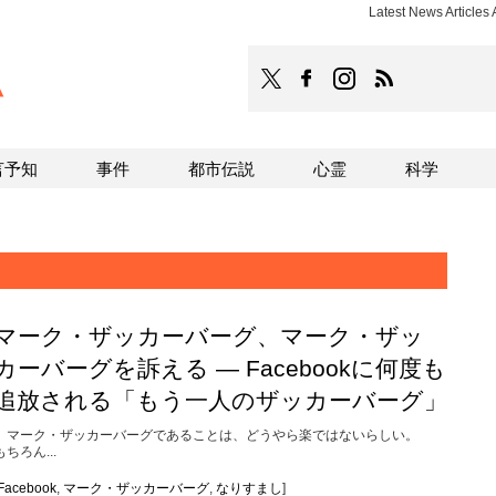
Latest News Arti
TOCANA
TOCANAのFacebookはこち
TOCANAのinstagra
TOCANAのRS
言予知
事件
都市伝説
心霊
科学
マーク・ザッカーバーグ、マーク・ザッ
カーバーグを訴える ― Facebookに何度も
追放される「もう一人のザッカーバーグ」
マーク・ザッカーバーグであることは、どうやら楽ではないらしい。
もちろん...
Facebook
,
マーク・ザッカーバーグ
,
なりすまし
]