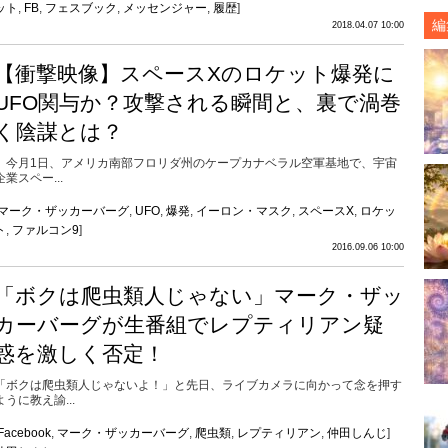
ット
,
FB
,
フェスブック
,
メッセンジャー
,
履歴
]
編
2018.04.07 10:00
【衝撃映像】スペースXのロケット爆発に
UFO関与か？攻撃される瞬間と、裏で渦巻
く陰謀とは？
今月1日、アメリカ南部フロリダ州のケープカナベラル空軍基地で、宇宙
企業スペー...
マーク・ザッカーバーグ
,
UFO
,
爆発
,
イーロン・マスク
,
スペースX
,
ロケッ
ト
,
ファルコン9
]
2016.09.06 10:00
「ボクは爬虫類人じゃない」マーク・ザッ
カーバーグが生番組でレプティリアン疑
惑を激しく否定！
「ボクは爬虫類人じゃないよ！」と先日、ライブカメラに向かって念を押す
ように教え諭...
Facebook
,
マーク・ザッカーバーグ
,
爬虫類
,
レプティリアン
,
仲田しんじ
]