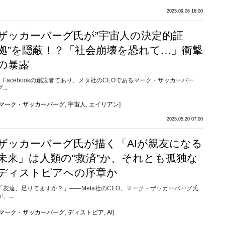
2025.09.06 16:00
ザッカーバーグ氏が”宇宙人の決定的証
拠”を隠蔽！？「社会崩壊を恐れて…」衝撃
の暴露
Facebookの創設者であり、メタ社のCEOであるマーク・ザッカーバー
...
マーク・ザッカーバーグ
,
宇宙人
,
エイリアン
]
2025.05.20 07:00
ザッカーバーグ氏が描く「AIが親友になる
未来」は人類の“救済”か、それとも孤独な
ディストピアへの序章か
「友達、足りてますか？」――Meta社のCEO、マーク・ザッカーバーグ氏
が、...
マーク・ザッカーバーグ
,
ディストピア
,
AI
]