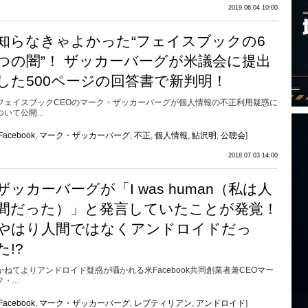
2019.06.04 10:00
知らなきゃよかった“フェイスブックの6
つの闇”！ ザッカーバーグが米議会に提出
した500ページの回答書で新判明！
フェイスブックCEOのマーク・ザッカーバーグが個人情報の不正利用疑惑に
ついて公開...
Facebook
,
マーク・ザッカーバーグ
,
不正
,
個人情報
,
鮎沢明
,
公聴会
]
2018.07.03 14:00
ザッカーバーグが「I was human（私は人
間だった）」と発言していたことが発覚！
やはり人間ではなくアンドロイドだっ
た!?
かねてよりアンドロイド疑惑が囁かれる米Facebook共同創業者兼CEOマー
ク・...
Facebook
,
マーク・ザッカーバーグ
,
レプティリアン
,
アンドロイド
]