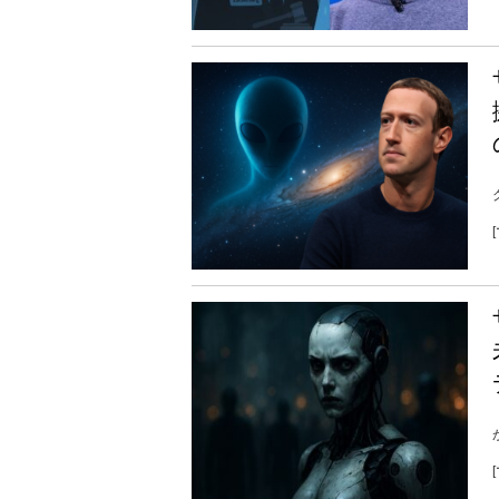
グ
[
[