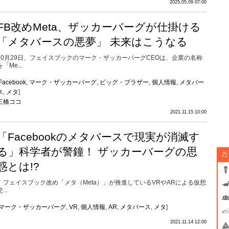
2025.05.09 07:00
FB改めMeta、ザッカーバーグが仕掛ける
「メタバースの悪夢」 未来はこうなる
10月29日、フェイスブックのマーク・ザッカーバーグCEOは、企業の名称
を「Me...
Facebook
,
マーク・ザッカーバーグ
,
ビッグ・ブラザー
,
個人情報
,
メタバー
ス
,
メタ
]
三橋ココ
2021.11.15 10:00
「Facebookのメタバースで現実が消滅す
る」科学者が警鐘！ ザッカーバーグの思
カ
惑とは!?
フェイスブック改め「メタ（Meta）」が推進しているVRやARによる仮想
...
マーク・ザッカーバーグ
,
VR
,
個人情報
,
AR
,
メタバース
,
メタ
]
2021.11.14 12:00