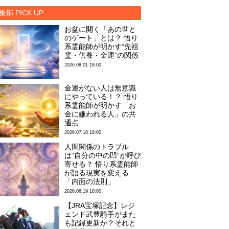
集部 PICK UP
お盆に開く「あの世と
のゲート」とは？ 悟り
系霊能師が明かす“先祖
霊・供養・金運”の関係
2026.08.01 18:00
金運がない人は無意識
にやっている！？ 悟り
系霊能師が明かす「お
金に嫌われる人」の共
通点
2026.07.10 18:00
人間関係のトラブル
は“自分の中の凹”が呼び
寄せる？ 悟り系霊能師
が語る現実を変える
「内面の法則」
2026.06.19 18:00
【JRA宝塚記念】レジ
ェンド武豊騎手がまた
も記録更新か？それと