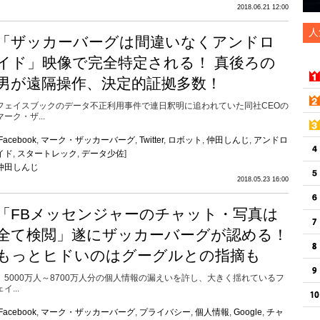
2018.06.21 12:00
人
「ザッカーバーグは間違いなくアンドロ
イド」映像で完全特定される！ 真後ろの
男が遠隔操作、決定的証拠多数！
フェイスブックのデータ不正利用事件で連日釈明に追われていた同社CEOの
マーク・ザ...
Facebook
,
マーク・ザッカーバーグ
,
Twitter
,
ロボット
,
仲田しんじ
,
アンドロ
イド
,
スタートレック
,
データ少佐
]
仲田しんじ
2018.05.23 16:00
「FBメッセンジャーのチャット・写真は
全て検閲」遂にザッカーバーグが認める！
もっとヒドいのはグーグルとの指摘も
5000万人～8700万人分の個人情報の漏えいを許し、大きく揺れているフ
ェイ...
Facebook
,
マーク・ザッカーバーグ
,
プライバシー
,
個人情報
,
Google
,
チャ