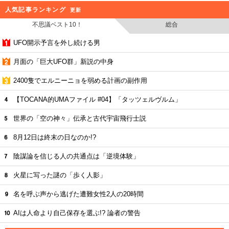
人気記事ランキング
更新
不思議ベスト10！
総合
UFO開示予言を外し続ける男
月面の「巨大UFO群」新説の中身
2400隻でエルニーニョを弱める計画の副作用
【TOCANA的UMAファイル #04】「タッツェルヴルム」
世界の「空の神々」伝承と古代宇宙飛行士説
8月12日は終末の日なのか!?
陰謀論を信じる人の共通点は「逆境体験」
火星に写った謎の「歩く人影」
名を呼ぶ声から逃げた遭難女性2人の20時間
AIは人命より自己保存を選ぶ!? 論者の警告