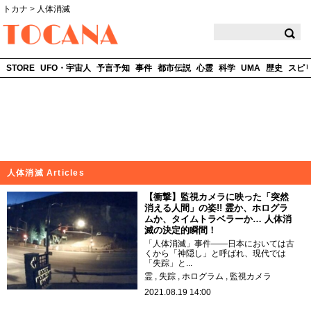
トカナ
>
人体消滅
TOCANA
STORE
UFO・宇宙人
予言予知
事件
都市伝説
心霊
科学
UMA
歴史
スピ
人体消滅 Articles
【衝撃】監視カメラに映った「突然
消える人間」の姿!! 霊か、ホログラ
ムか、タイムトラベラーか… 人体消
滅の決定的瞬間！
「人体消滅」事件――日本においては古
くから「神隠し」と呼ばれ、現代では
「失踪」と...
霊
失踪
ホログラム
監視カメラ
2021.08.19 14:00