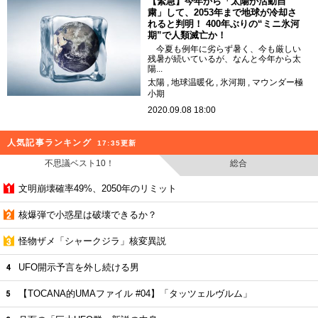
【緊急】今年から「太陽が活動自
粛」して、2053年まで地球が冷却さ
れると判明！ 400年ぶりの“ミニ氷河
期”で人類滅亡か！
今夏も例年に劣らず暑く、今も厳しい
残暑が続いているが、なんと今年から太
陽...
太陽
地球温暖化
氷河期
マウンダー極
小期
2020.09.08 18:00
人気記事ランキング
17:35更新
不思議ベスト10！
総合
文明崩壊確率49%、2050年のリミット
核爆弾で小惑星は破壊できるか？
怪物ザメ「シャークジラ」核変異説
UFO開示予言を外し続ける男
【TOCANA的UMAファイル #04】「タッツェルヴルム」