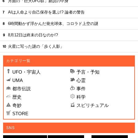
月面の「巨大UFO群」新説の中身
AIは人命より自己保存を選ぶ!? 論者の警告
6時間動かず浮かんだ発光球体、コロラド上空の謎
8月12日は終末の日なのか!?
火星に写った謎の「歩く人影」
カテゴリ一覧
UFO・宇宙人
予言・予知
UMA
心霊
都市伝説
事件
歴史
科学
奇妙
スピリチュアル
STORE
SNS