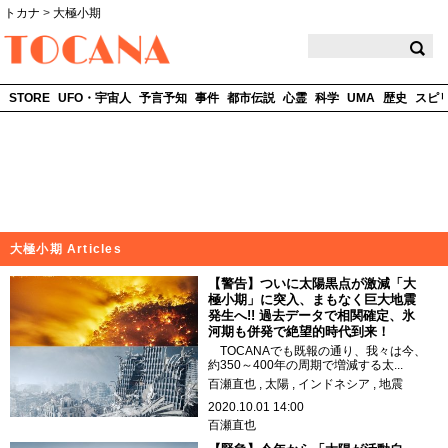
トカナ
>
大極小期
TOCANA
STORE
UFO・宇宙人
予言予知
事件
都市伝説
心霊
科学
UMA
歴史
スピ
大極小期 Articles
【警告】ついに太陽黒点が激減「大
極小期」に突入、まもなく巨大地震
発生へ!! 過去データで相関確定、氷
河期も併発で絶望的時代到来！
TOCANAでも既報の通り、我々は今、
約350～400年の周期で増減する太...
百瀬直也
太陽
インドネシア
地震
2020.10.01 14:00
百瀬直也