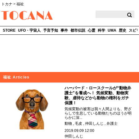
トカナ
>
福祉
TOCANA
STORE
UFO・宇宙人
予言予知
事件
都市伝説
心霊
科学
UMA
歴史
スピ
福祉 Articles
ハーバード・ロースクールが“動物弁
護士”を養成へ！ 気候変動、動物実
験、虐待などから動物の権利をガチ
保護！
気候変動の被害は我々人間よりも、野ざ
らしで生息している動物たちのほうが明
らかに深...
動物
毛皮
仲田しんじ
弁護士
2019.09.09 12:00
仲田しんじ