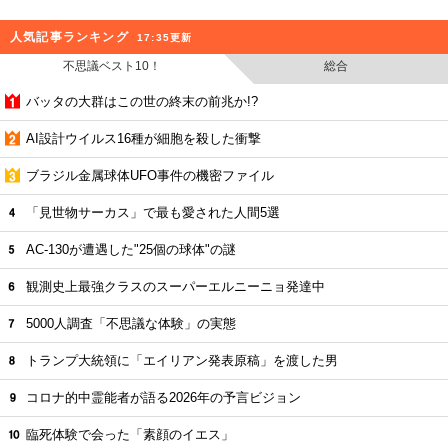
人気記事ランキング
17:35更新
不思議ベスト10！
総合
バッタの大群はこの世の終末の前兆か!?
AI設計ウイルス16種が細胞を殺した衝撃
ブラジル金属球体UFO事件の機密ファイル
「見世物サーカス」で最も愛された人間5選
AC-130が遭遇した"25個の球体"の謎
観測史上最強クラスのスーパーエルニーニョ発達中
5000人調査「不思議な体験」の実態
トランプ大統領に「エイリアン発表原稿」を渡した男
コロナ的中霊能者が語る2026年の予言ビジョン
臨死体験で会った「素顔のイエス」