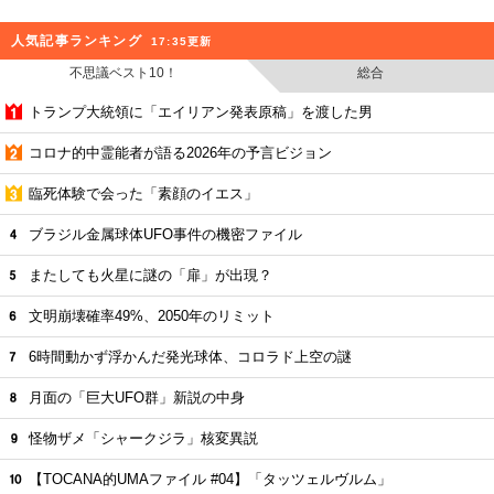
人気記事ランキング
17:35更新
不思議ベスト10！
総合
トランプ大統領に「エイリアン発表原稿」を渡した男
コロナ的中霊能者が語る2026年の予言ビジョン
臨死体験で会った「素顔のイエス」
ブラジル金属球体UFO事件の機密ファイル
またしても火星に謎の「扉」が出現？
文明崩壊確率49%、2050年のリミット
6時間動かず浮かんだ発光球体、コロラド上空の謎
月面の「巨大UFO群」新説の中身
怪物ザメ「シャークジラ」核変異説
【TOCANA的UMAファイル #04】「タッツェルヴルム」