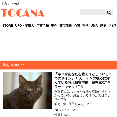
トカナ
>
萌え
TOCANA
STORE
UFO・宇宙人
予言予知
事件
都市伝説
心霊
科学
UMA
歴史
スピ
萌え Articles
「ネコがあなたを殺そうとしている8
つのサイン」！ カーテンの後ろに潜
んでいる時は殺害準備、超獰猛な“キ
ラー・キャット”も！
愛猫家にはちょっと物騒な話題が持ち上
がっている。身近にいるネコが実はアナ
タの命を...
萌え
猫
仲田しんじ
ネコ
2017.07.03 12:00
仲田しんじ