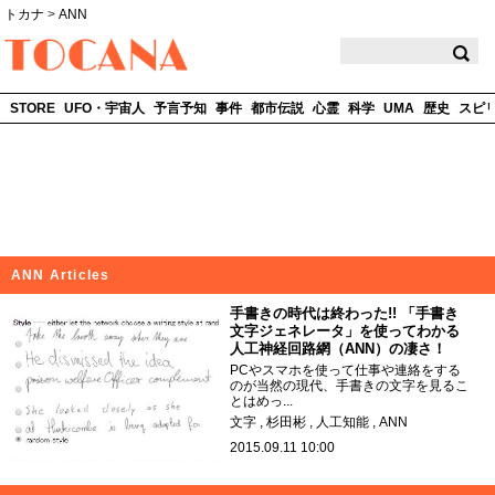
トカナ
>
ANN
TOCANA
STORE
UFO・宇宙人
予言予知
事件
都市伝説
心霊
科学
UMA
歴史
スピ
ANN Articles
手書きの時代は終わった!! 「手書き
文字ジェネレータ」を使ってわかる
人工神経回路網（ANN）の凄さ！
PCやスマホを使って仕事や連絡をする
のが当然の現代、手書きの文字を見るこ
とはめっ...
文字
杉田彬
人工知能
ANN
2015.09.11 10:00