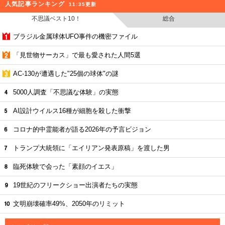
人気記事ランキング
11:35更新
不思議ベスト10！
総合
ブラジル金属球体UFO事件の機密ファイル
「見世物サーカス」で最も愛された人間5選
AC-130が遭遇した"25個の球体"の謎
5000人調査「不思議な体験」の実態
AI設計ウイルス16種が細胞を殺した衝撃
コロナ的中霊能者が語る2026年の予言ビジョン
トランプ大統領に「エイリアン発表原稿」を渡した男
臨死体験で会った「素顔のイエス」
19世紀のフリークショー出演者たちの実態
文明崩壊確率49%、2050年のリミット